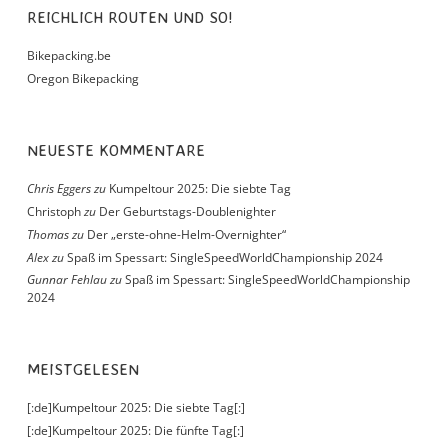
REICHLICH ROUTEN UND SO!
Bikepacking.be
Oregon Bikepacking
NEUESTE KOMMENTARE
Chris Eggers
zu
Kumpeltour 2025: Die siebte Tag
Christoph
zu
Der Geburtstags-Doublenighter
Thomas
zu
Der „erste-ohne-Helm-Overnighter“
Alex
zu
Spaß im Spessart: SingleSpeedWorldChampionship 2024
Gunnar Fehlau
zu
Spaß im Spessart: SingleSpeedWorldChampionship
2024
MEISTGELESEN
[:de]Kumpeltour 2025: Die siebte Tag[:]
[:de]Kumpeltour 2025: Die fünfte Tag[:]