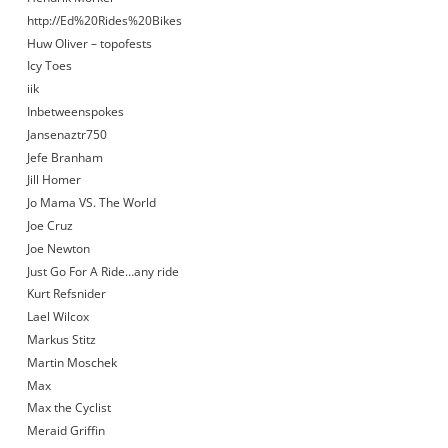
http://Ed%20Rides%20Bikes
Huw Oliver – topofests
Icy Toes
iik
Inbetweenspokes
Jansenaztr750
Jefe Branham
Jill Homer
Jo Mama VS. The World
Joe Cruz
Joe Newton
Just Go For A Ride…any ride
Kurt Refsnider
Lael Wilcox
Markus Stitz
Martin Moschek
Max
Max the Cyclist
Meraid Griffin