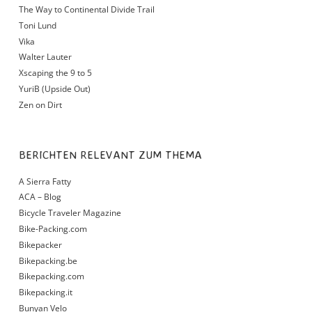
The Way to Continental Divide Trail
Toni Lund
Vika
Walter Lauter
Xscaping the 9 to 5
YuriB (Upside Out)
Zen on Dirt
BERICHTEN RELEVANT ZUM THEMA
A Sierra Fatty
ACA – Blog
Bicycle Traveler Magazine
Bike-Packing.com
Bikepacker
Bikepacking.be
Bikepacking.com
Bikepacking.it
Bunyan Velo