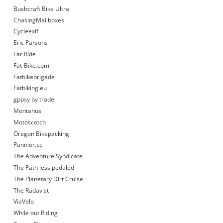
Bushcraft Bike Ultra
ChasingMailboxes
Cycleexif
Eric Parsons
Far Ride
Fat-Bike.com
Fatbikebrigade
Fatbiking.eu
gppsy by trade
Montanus
Motoscotch
Oregon Bikepacking
Pannier.cc
The Adventure Syndicate
The Path less pedaled
The Planetary Dirt Cruise
The Radavist
ViaVelo
While out Riding