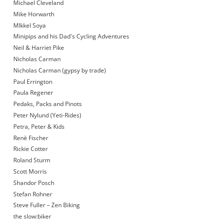
Michael Cleveland
Mike Horwarth
MIkkel Soya
Minipips and his Dad's Cycling Adventures
Neil & Harriet Pike
Nicholas Carman
Nicholas Carman (gypsy by trade)
Paul Errington
Paula Regener
Pedaks, Packs and Pinots
Peter Nylund (Yeti-Rides)
Petra, Peter & Kids
Renè Fischer
Rickie Cotter
Roland Sturm
Scott Morris
Shandor Posch
Stefan Rohner
Steve Fuller – Zen Biking
the slow:biker