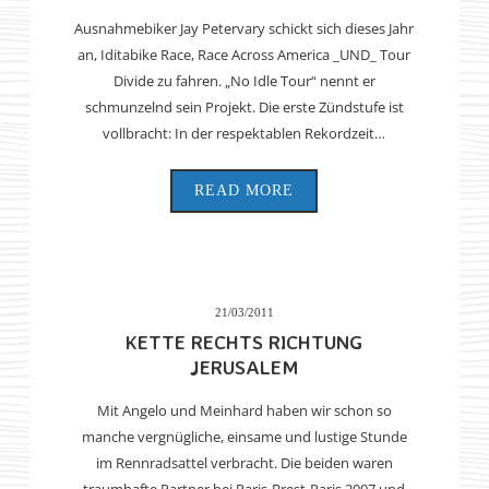
Ausnahmebiker Jay Petervary schickt sich dieses Jahr
an, Iditabike Race, Race Across America _UND_ Tour
Divide zu fahren. „No Idle Tour“ nennt er
schmunzelnd sein Projekt. Die erste Zündstufe ist
vollbracht: In der respektablen Rekordzeit…
READ MORE
21/03/2011
KETTE RECHTS RICHTUNG
JERUSALEM
Mit Angelo und Meinhard haben wir schon so
manche vergnügliche, einsame und lustige Stunde
im Rennradsattel verbracht. Die beiden waren
traumhafte Partner bei Paris-Brest-Paris 2007 und