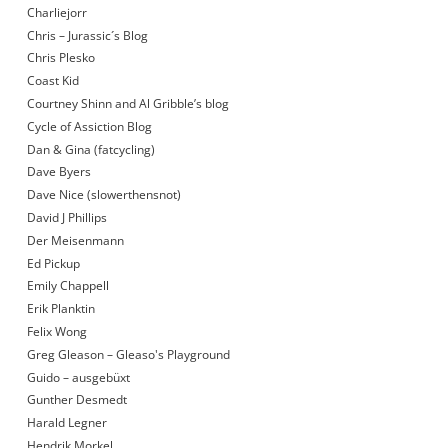
Charliejorr
Chris – Jurassic´s Blog
Chris Plesko
Coast Kid
Courtney Shinn and Al Gribble’s blog
Cycle of Assiction Blog
Dan & Gina (fatcycling)
Dave Byers
Dave Nice (slowerthensnot)
David J Phillips
Der Meisenmann
Ed Pickup
Emily Chappell
Erik Planktin
Felix Wong
Greg Gleason – Gleaso's Playground
Guido – ausgebüxt
Gunther Desmedt
Harald Legner
Hendrik Morkel