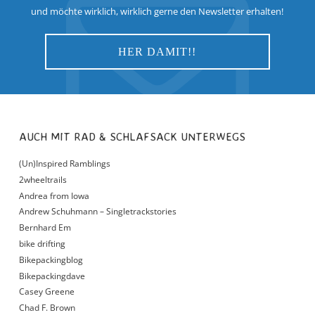
und möchte wirklich, wirklich gerne den Newsletter erhalten!
AUCH MIT RAD & SCHLAFSACK UNTERWEGS
(Un)Inspired Ramblings
2wheeltrails
Andrea from Iowa
Andrew Schuhmann – Singletrackstories
Bernhard Em
bike drifting
Bikepackingblog
Bikepackingdave
Casey Greene
Chad F. Brown