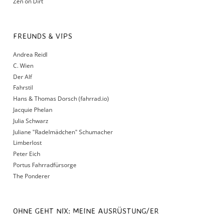
Zen on Dirt
FREUNDS & VIPS
Andrea Reidl
C. Wien
Der Alf
Fahrstil
Hans & Thomas Dorsch (fahrrad.io)
Jacquie Phelan
Julia Schwarz
Juliane "Radelmädchen" Schumacher
Limberlost
Peter Eich
Portus Fahrradfürsorge
The Ponderer
OHNE GEHT NIX: MEINE AUSRÜSTUNG/ER