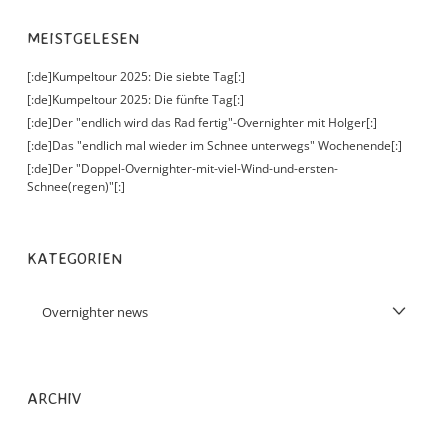
MEISTGELESEN
[:de]Kumpeltour 2025: Die siebte Tag[:]
[:de]Kumpeltour 2025: Die fünfte Tag[:]
[:de]Der "endlich wird das Rad fertig"-Overnighter mit Holger[:]
[:de]Das "endlich mal wieder im Schnee unterwegs" Wochenende[:]
[:de]Der "Doppel-Overnighter-mit-viel-Wind-und-ersten-
Schnee(regen)"[:]
KATEGORIEN
ARCHIV