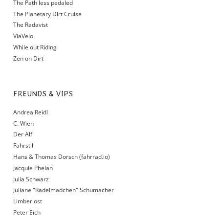
The Path less pedaled
The Planetary Dirt Cruise
The Radavist
ViaVelo
While out Riding
Zen on Dirt
FREUNDS & VIPS
Andrea Reidl
C. Wien
Der Alf
Fahrstil
Hans & Thomas Dorsch (fahrrad.io)
Jacquie Phelan
Julia Schwarz
Juliane "Radelmädchen" Schumacher
Limberlost
Peter Eich