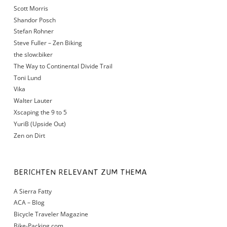
Scott Morris
Shandor Posch
Stefan Rohner
Steve Fuller – Zen Biking
the slow:biker
The Way to Continental Divide Trail
Toni Lund
Vika
Walter Lauter
Xscaping the 9 to 5
YuriB (Upside Out)
Zen on Dirt
BERICHTEN RELEVANT ZUM THEMA
A Sierra Fatty
ACA – Blog
Bicycle Traveler Magazine
Bike-Packing.com