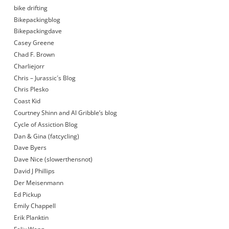
bike drifting
Bikepackingblog
Bikepackingdave
Casey Greene
Chad F. Brown
Charliejorr
Chris – Jurassic´s Blog
Chris Plesko
Coast Kid
Courtney Shinn and Al Gribble’s blog
Cycle of Assiction Blog
Dan & Gina (fatcycling)
Dave Byers
Dave Nice (slowerthensnot)
David J Phillips
Der Meisenmann
Ed Pickup
Emily Chappell
Erik Planktin