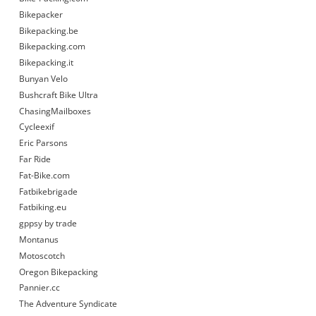
Bikepacker
Bikepacking.be
Bikepacking.com
Bikepacking.it
Bunyan Velo
Bushcraft Bike Ultra
ChasingMailboxes
Cycleexif
Eric Parsons
Far Ride
Fat-Bike.com
Fatbikebrigade
Fatbiking.eu
gppsy by trade
Montanus
Motoscotch
Oregon Bikepacking
Pannier.cc
The Adventure Syndicate