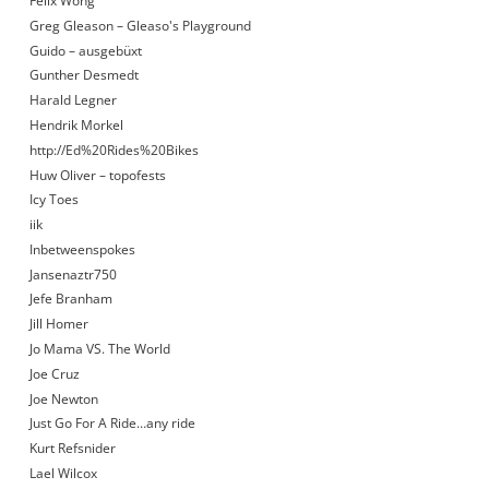
Felix Wong
Greg Gleason – Gleaso's Playground
Guido – ausgebüxt
Gunther Desmedt
Harald Legner
Hendrik Morkel
http://Ed%20Rides%20Bikes
Huw Oliver – topofests
Icy Toes
iik
Inbetweenspokes
Jansenaztr750
Jefe Branham
Jill Homer
Jo Mama VS. The World
Joe Cruz
Joe Newton
Just Go For A Ride…any ride
Kurt Refsnider
Lael Wilcox