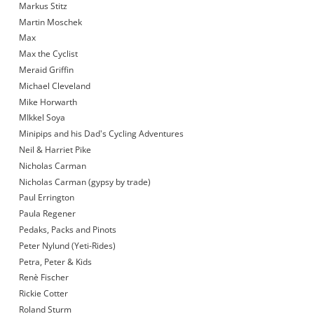
Markus Stitz
Martin Moschek
Max
Max the Cyclist
Meraid Griffin
Michael Cleveland
Mike Horwarth
MIkkel Soya
Minipips and his Dad's Cycling Adventures
Neil & Harriet Pike
Nicholas Carman
Nicholas Carman (gypsy by trade)
Paul Errington
Paula Regener
Pedaks, Packs and Pinots
Peter Nylund (Yeti-Rides)
Petra, Peter & Kids
Renè Fischer
Rickie Cotter
Roland Sturm