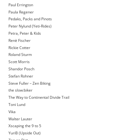
Paul Errington
Paula Regener
Pedaks, Packs and Pinots
Peter Nylund (Yeti-Rides)
Petra, Peter & Kids
Renè Fischer
Rickie Cotter
Roland Sturm
Scott Morris
Shandor Posch
Stefan Rohner
Steve Fuller – Zen Biking
the slow:biker
The Way to Continental Divide Trail
Toni Lund
Vika
Walter Lauter
Xscaping the 9 to 5
YuriB (Upside Out)