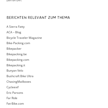
Zen on Dirt
BERICHTEN RELEVANT ZUM THEMA
A Sierra Fatty
ACA – Blog
Bicycle Traveler Magazine
Bike-Packing.com
Bikepacker
Bikepacking.be
Bikepacking.com
Bikepacking.it
Bunyan Velo
Bushcraft Bike Ultra
ChasingMailboxes
Cycleexif
Eric Parsons
Far Ride
Fat-Bike.com