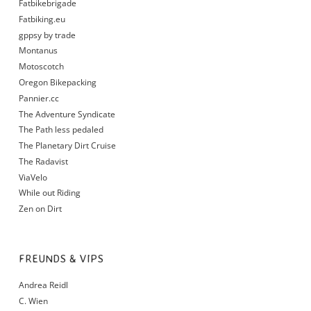
Fatbikebrigade
Fatbiking.eu
gppsy by trade
Montanus
Motoscotch
Oregon Bikepacking
Pannier.cc
The Adventure Syndicate
The Path less pedaled
The Planetary Dirt Cruise
The Radavist
ViaVelo
While out Riding
Zen on Dirt
FREUNDS & VIPS
Andrea Reidl
C. Wien