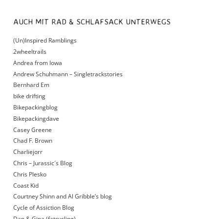
AUCH MIT RAD & SCHLAFSACK UNTERWEGS
(Un)Inspired Ramblings
2wheeltrails
Andrea from Iowa
Andrew Schuhmann – Singletrackstories
Bernhard Em
bike drifting
Bikepackingblog
Bikepackingdave
Casey Greene
Chad F. Brown
Charliejorr
Chris – Jurassic´s Blog
Chris Plesko
Coast Kid
Courtney Shinn and Al Gribble’s blog
Cycle of Assiction Blog
Dan & Gina (fatcycling)