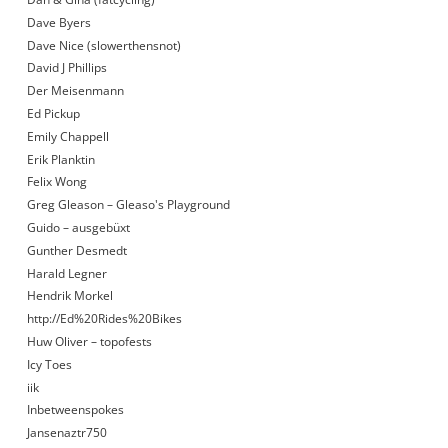
Dave Byers
Dave Nice (slowerthensnot)
David J Phillips
Der Meisenmann
Ed Pickup
Emily Chappell
Erik Planktin
Felix Wong
Greg Gleason – Gleaso's Playground
Guido – ausgebüxt
Gunther Desmedt
Harald Legner
Hendrik Morkel
http://Ed%20Rides%20Bikes
Huw Oliver – topofests
Icy Toes
iik
Inbetweenspokes
Jansenaztr750