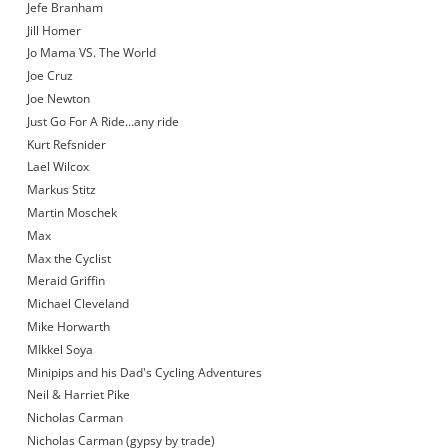
Jefe Branham
Jill Homer
Jo Mama VS. The World
Joe Cruz
Joe Newton
Just Go For A Ride…any ride
Kurt Refsnider
Lael Wilcox
Markus Stitz
Martin Moschek
Max
Max the Cyclist
Meraid Griffin
Michael Cleveland
Mike Horwarth
MIkkel Soya
Minipips and his Dad's Cycling Adventures
Neil & Harriet Pike
Nicholas Carman
Nicholas Carman (gypsy by trade)