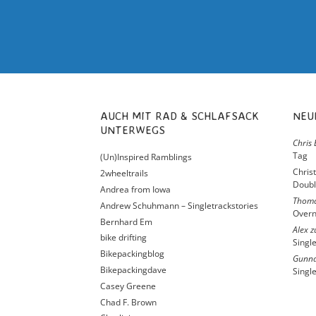
AUCH MIT RAD & SCHLAFSACK
NE
UNTERWEGS
Chris 
Tag
(Un)Inspired Ramblings
Chris
2wheeltrails
Doubl
Andrea from Iowa
Thom
Andrew Schuhmann – Singletrackstories
Overn
Bernhard Em
Alex
z
bike drifting
Singl
Bikepackingblog
Gunna
Bikepackingdave
Singl
Casey Greene
Chad F. Brown