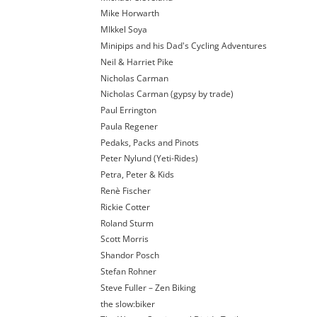
Mike Horwarth
MIkkel Soya
Minipips and his Dad's Cycling Adventures
Neil & Harriet Pike
Nicholas Carman
Nicholas Carman (gypsy by trade)
Paul Errington
Paula Regener
Pedaks, Packs and Pinots
Peter Nylund (Yeti-Rides)
Petra, Peter & Kids
Renè Fischer
Rickie Cotter
Roland Sturm
Scott Morris
Shandor Posch
Stefan Rohner
Steve Fuller – Zen Biking
the slow:biker