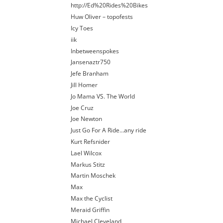
http://Ed%20Rides%20Bikes
Huw Oliver – topofests
Icy Toes
iik
Inbetweenspokes
Jansenaztr750
Jefe Branham
Jill Homer
Jo Mama VS. The World
Joe Cruz
Joe Newton
Just Go For A Ride…any ride
Kurt Refsnider
Lael Wilcox
Markus Stitz
Martin Moschek
Max
Max the Cyclist
Meraid Griffin
Michael Cleveland