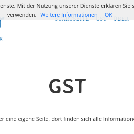
ienste. Mit der Nutzung unserer Dienste erklären Sie
verwenden.
Weitere Informationen
OK
STARTSEITE
STARTSEITE
GST
GST
ÜBER
ÜBER
R
R
GST
r eine eigene Seite, dort finden sich alle Informatio