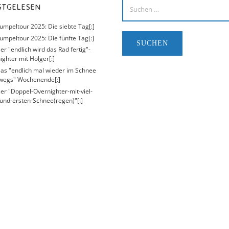
ISTGELESEN
Kumpeltour 2025: Die siebte Tag[:]
umpeltour 2025: Die fünfte Tag[:]
er "endlich wird das Rad fertig"-
ighter mit Holger[:]
Das "endlich mal wieder im Schnee
wegs" Wochenende[:]
Der "Doppel-Overnighter-mit-viel-
und-ersten-Schnee(regen)"[:]