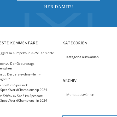
UESTE KOMMENTARE
KATEGORIEN
Eggers
zu
Kumpeltour 2025: Die siebte
toph
zu
Der Geburtstags-
enighter
as
zu
Der „erste-ohne-Helm-
ighter“
ARCHIV
u
Spaß im Spessart:
eSpeedWorldChampionship 2024
r Fehlau
zu
Spaß im Spessart:
eSpeedWorldChampionship 2024