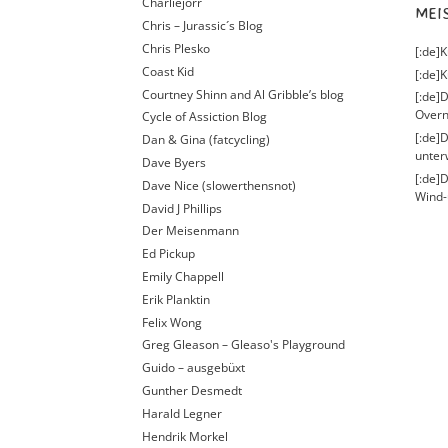
Charliejorr
ME
Chris – Jurassic´s Blog
Chris Plesko
[:de]
Coast Kid
[:de]K
Courtney Shinn and Al Gribble’s blog
[:de]D
Overn
Cycle of Assiction Blog
[:de]
Dan & Gina (fatcycling)
unter
Dave Byers
[:de]
Dave Nice (slowerthensnot)
Wind-
David J Phillips
Der Meisenmann
Ed Pickup
Emily Chappell
Erik Planktin
Felix Wong
Greg Gleason – Gleaso's Playground
Guido – ausgebüxt
Gunther Desmedt
Harald Legner
Hendrik Morkel