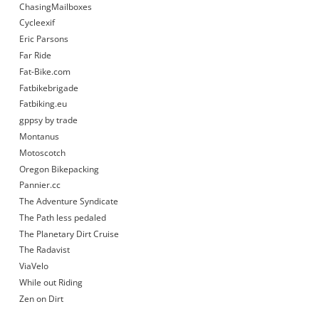
ChasingMailboxes
Cycleexif
Eric Parsons
Far Ride
Fat-Bike.com
Fatbikebrigade
Fatbiking.eu
gppsy by trade
Montanus
Motoscotch
Oregon Bikepacking
Pannier.cc
The Adventure Syndicate
The Path less pedaled
The Planetary Dirt Cruise
The Radavist
ViaVelo
While out Riding
Zen on Dirt