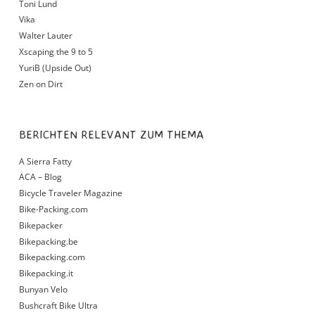
Toni Lund
Vika
Walter Lauter
Xscaping the 9 to 5
YuriB (Upside Out)
Zen on Dirt
BERICHTEN RELEVANT ZUM THEMA
A Sierra Fatty
ACA – Blog
Bicycle Traveler Magazine
Bike-Packing.com
Bikepacker
Bikepacking.be
Bikepacking.com
Bikepacking.it
Bunyan Velo
Bushcraft Bike Ultra