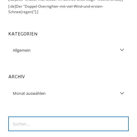
[:de]Der "Doppel-Overnighter-mit-viel-Wind-und-ersten-
Schnee(regen)"[:]
KATEGORIEN
ARCHIV