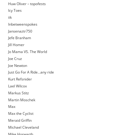
Huw Oliver – topofests
Icy Toes
iik
Inbetweenspokes
Jansenaztr750
Jefe Branham
Jill Homer
Jo Mama VS. The World
Joe Cruz
Joe Newton
Just Go For A Ride…any ride
Kurt Refsnider
Lael Wilcox
Markus Stitz
Martin Moschek
Max
Max the Cyclist
Meraid Griffin
Michael Cleveland
Mike Horwarth