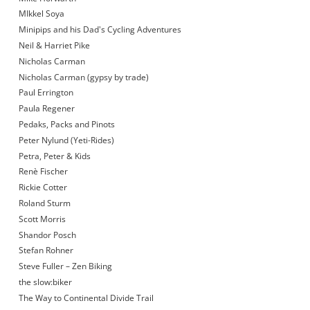
MIkkel Soya
Minipips and his Dad's Cycling Adventures
Neil & Harriet Pike
Nicholas Carman
Nicholas Carman (gypsy by trade)
Paul Errington
Paula Regener
Pedaks, Packs and Pinots
Peter Nylund (Yeti-Rides)
Petra, Peter & Kids
Renè Fischer
Rickie Cotter
Roland Sturm
Scott Morris
Shandor Posch
Stefan Rohner
Steve Fuller – Zen Biking
the slow:biker
The Way to Continental Divide Trail