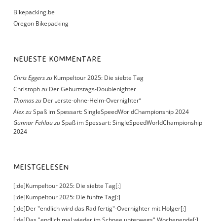
Bikepacking.be
Oregon Bikepacking
NEUESTE KOMMENTARE
Chris Eggers
zu
Kumpeltour 2025: Die siebte Tag
Christoph
zu
Der Geburtstags-Doublenighter
Thomas
zu
Der „erste-ohne-Helm-Overnighter“
Alex
zu
Spaß im Spessart: SingleSpeedWorldChampionship 2024
Gunnar Fehlau
zu
Spaß im Spessart: SingleSpeedWorldChampionship
2024
MEISTGELESEN
[:de]Kumpeltour 2025: Die siebte Tag[:]
[:de]Kumpeltour 2025: Die fünfte Tag[:]
[:de]Der "endlich wird das Rad fertig"-Overnighter mit Holger[:]
[:de]Das "endlich mal wieder im Schnee unterwegs" Wochenende[:]