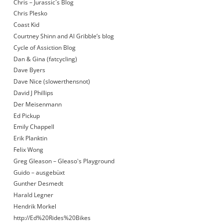
Chris – Jurassic´s Blog
Chris Plesko
Coast Kid
Courtney Shinn and Al Gribble’s blog
Cycle of Assiction Blog
Dan & Gina (fatcycling)
Dave Byers
Dave Nice (slowerthensnot)
David J Phillips
Der Meisenmann
Ed Pickup
Emily Chappell
Erik Planktin
Felix Wong
Greg Gleason – Gleaso's Playground
Guido – ausgebüxt
Gunther Desmedt
Harald Legner
Hendrik Morkel
http://Ed%20Rides%20Bikes