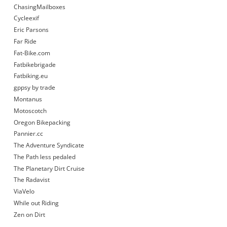
ChasingMailboxes
Cycleexif
Eric Parsons
Far Ride
Fat-Bike.com
Fatbikebrigade
Fatbiking.eu
gppsy by trade
Montanus
Motoscotch
Oregon Bikepacking
Pannier.cc
The Adventure Syndicate
The Path less pedaled
The Planetary Dirt Cruise
The Radavist
ViaVelo
While out Riding
Zen on Dirt