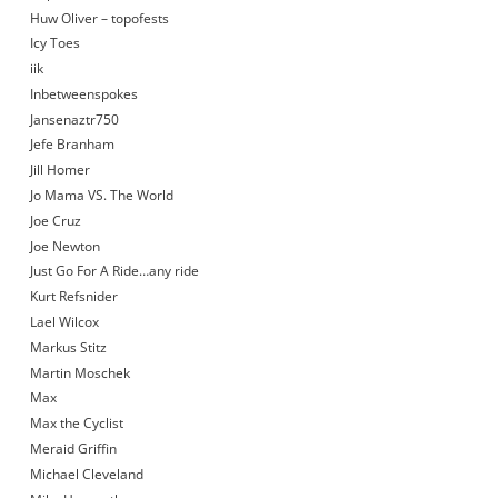
Huw Oliver – topofests
Icy Toes
iik
Inbetweenspokes
Jansenaztr750
Jefe Branham
Jill Homer
Jo Mama VS. The World
Joe Cruz
Joe Newton
Just Go For A Ride…any ride
Kurt Refsnider
Lael Wilcox
Markus Stitz
Martin Moschek
Max
Max the Cyclist
Meraid Griffin
Michael Cleveland