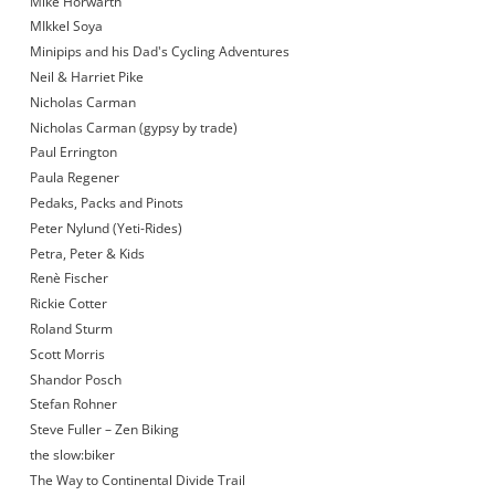
Mike Horwarth
MIkkel Soya
Minipips and his Dad's Cycling Adventures
Neil & Harriet Pike
Nicholas Carman
Nicholas Carman (gypsy by trade)
Paul Errington
Paula Regener
Pedaks, Packs and Pinots
Peter Nylund (Yeti-Rides)
Petra, Peter & Kids
Renè Fischer
Rickie Cotter
Roland Sturm
Scott Morris
Shandor Posch
Stefan Rohner
Steve Fuller – Zen Biking
the slow:biker
The Way to Continental Divide Trail