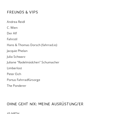
FREUNDS & VIPS
Andrea Reidl
C. Wien
Der Alf
Fahrstil
Hans & Thomas Dorsch (fahrrad.io)
Jacquie Phelan
Julia Schwarz
Juliane "Radelmädchen" Schumacher
Limberlost
Peter Eich
Portus Fahrradfürsorge
The Ponderer
OHNE GEHT NIX: MEINE AUSRÜSTUNG/ER
45 NRTH