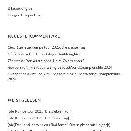
Bikepacking.be
Oregon Bikepacking
NEUESTE KOMMENTARE
Chris Eggers
zu
Kumpeltour 2025: Die siebte Tag
Christoph
zu
Der Geburtstags-Doublenighter
Thomas
zu
Der „erste-ohne-Helm-Overnighter“
Alex
zu
Spaß im Spessart: SingleSpeedWorldChampionship 2024
Gunnar Fehlau
zu
Spaß im Spessart: SingleSpeedWorldChampionship
2024
MEISTGELESEN
[:de]Kumpeltour 2025: Die siebte Tag[:]
[:de]Kumpeltour 2025: Die fünfte Tag[:]
[:de]Der "endlich wird das Rad fertig"-Overnighter mit Holger[:]