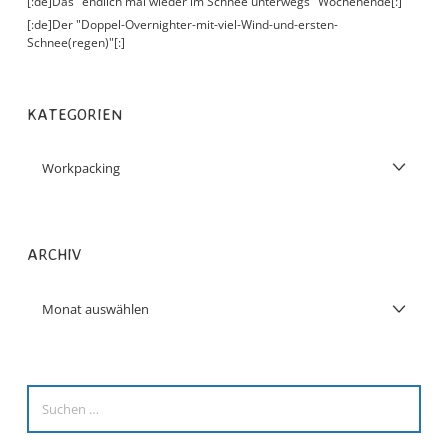
[:de]Das "endlich mal wieder im Schnee unterwegs" Wochenende[:]
[:de]Der "Doppel-Overnighter-mit-viel-Wind-und-ersten-
Schnee(regen)"[:]
KATEGORIEN
ARCHIV