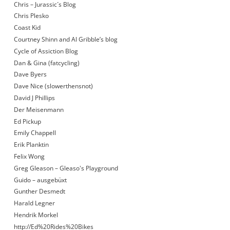
Chris – Jurassic´s Blog
Chris Plesko
Coast Kid
Courtney Shinn and Al Gribble’s blog
Cycle of Assiction Blog
Dan & Gina (fatcycling)
Dave Byers
Dave Nice (slowerthensnot)
David J Phillips
Der Meisenmann
Ed Pickup
Emily Chappell
Erik Planktin
Felix Wong
Greg Gleason – Gleaso's Playground
Guido – ausgebüxt
Gunther Desmedt
Harald Legner
Hendrik Morkel
http://Ed%20Rides%20Bikes