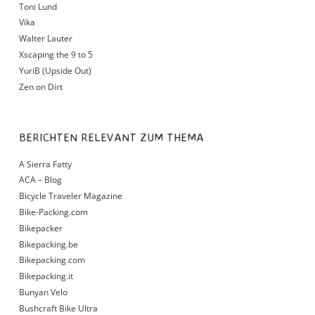
Toni Lund
Vika
Walter Lauter
Xscaping the 9 to 5
YuriB (Upside Out)
Zen on Dirt
BERICHTEN RELEVANT ZUM THEMA
A Sierra Fatty
ACA – Blog
Bicycle Traveler Magazine
Bike-Packing.com
Bikepacker
Bikepacking.be
Bikepacking.com
Bikepacking.it
Bunyan Velo
Bushcraft Bike Ultra