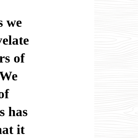
s we
velate
rs of
 We
of
s has
at it