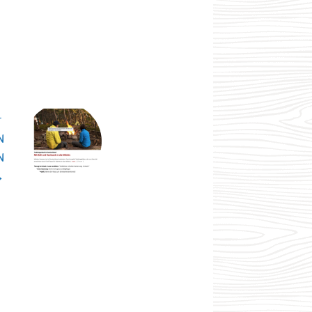
T
N
N
→