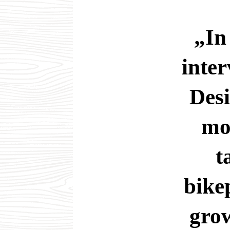
„In
inter
Desi
mo
t
bike
grow