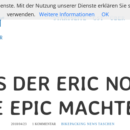
ienste. Mit der Nutzung unserer Dienste erklären Sie
verwenden.
Weitere Informationen
OK
STARTSEITE
STARTSEITE
GST
GST
ÜBER
ÜBER
R
R
S DER ERIC N
E EPIC MACHT
2018/04/23
1 KOMMENTAR
BIKEPACKING NEWS
TASCHEN