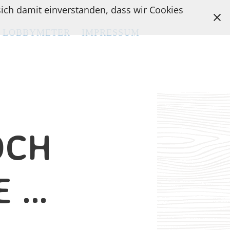
 sich damit einverstanden, dass wir Cookies
LOBBYMETER
LOBBYMETER
IMPRESSUM
IMPRESSUM
OCH
E …