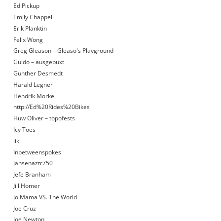
Ed Pickup
Emily Chappell
Erik Planktin
Felix Wong
Greg Gleason – Gleaso's Playground
Guido – ausgebüxt
Gunther Desmedt
Harald Legner
Hendrik Morkel
http://Ed%20Rides%20Bikes
Huw Oliver – topofests
Icy Toes
iik
Inbetweenspokes
Jansenaztr750
Jefe Branham
Jill Homer
Jo Mama VS. The World
Joe Cruz
Joe Newton