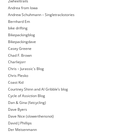
2wheeltrails
Andrea from Iowa
Andrew Schuhmann – Singletrackstories
Bernhard Em
bike drifting
Bikepackingblog
Bikepackingdave
Casey Greene
Chad F. Brown
Charliejorr
Chris – Jurassic´s Blog
Chris Plesko
Coast Kid
Courtney Shinn and Al Gribble’s blog
Cycle of Assiction Blog
Dan & Gina (fatcycling)
Dave Byers
Dave Nice (slowerthensnot)
David J Phillips
Der Meisenmann