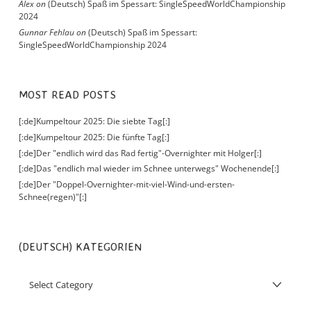
Alex
on
(Deutsch) Spaß im Spessart: SingleSpeedWorldChampionship
2024
Gunnar Fehlau
on
(Deutsch) Spaß im Spessart:
SingleSpeedWorldChampionship 2024
MOST READ POSTS
[:de]Kumpeltour 2025: Die siebte Tag[:]
[:de]Kumpeltour 2025: Die fünfte Tag[:]
[:de]Der "endlich wird das Rad fertig"-Overnighter mit Holger[:]
[:de]Das "endlich mal wieder im Schnee unterwegs" Wochenende[:]
[:de]Der "Doppel-Overnighter-mit-viel-Wind-und-ersten-
Schnee(regen)"[:]
(DEUTSCH) KATEGORIEN