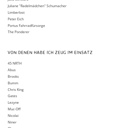
Juliane "Radelmädchen" Schumacher
Limberlost
Peter Eich
Portus Fahrradfürsorge
The Ponderer
VON DENEN HABE ICH ZEUG IM EINSATZ
45 NRTH
Abus
Brooks
Bumm
Chris King
Gates
Lezyne
Muc-Off
Nicolai
Niner