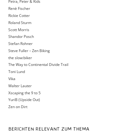
Petra, Peter & Kids
Renè Fischer
Rickie Cotter
Roland Sturm
Scott Morris
Shandor Posch
Stefan Rohner
Steve Fuller – Zen Biking
the slow:biker
The Way to Continental Divide Trail
Toni Lund
Vika
Walter Lauter
Xscaping the 9 to 5
YuriB (Upside Out)
Zen on Dirt
BERICHTEN RELEVANT ZUM THEMA