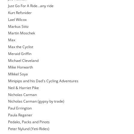
Just Go For A Ride…any ride
Kurt Refsnider
Lael Wilcox
Markus Stitz
Martin Moschek
Max
Max the Cyclist
Meraid Griffin
Michael Cleveland
Mike Horwarth
MIkkel Soya
Minipips and his Dad's Cycling Adventures
Neil & Harriet Pike
Nicholas Carman
Nicholas Carman (gypsy by trade)
Paul Errington
Paula Regener
Pedaks, Packs and Pinots
Peter Nylund (Yeti-Rides)