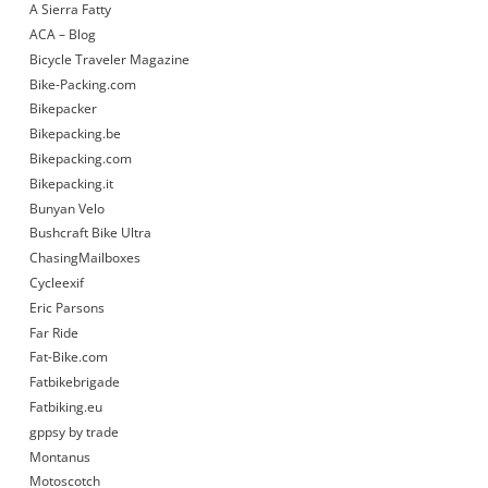
A Sierra Fatty
ACA – Blog
Bicycle Traveler Magazine
Bike-Packing.com
Bikepacker
Bikepacking.be
Bikepacking.com
Bikepacking.it
Bunyan Velo
Bushcraft Bike Ultra
ChasingMailboxes
Cycleexif
Eric Parsons
Far Ride
Fat-Bike.com
Fatbikebrigade
Fatbiking.eu
gppsy by trade
Montanus
Motoscotch