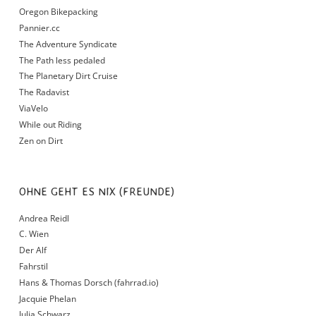
Oregon Bikepacking
Pannier.cc
The Adventure Syndicate
The Path less pedaled
The Planetary Dirt Cruise
The Radavist
ViaVelo
While out Riding
Zen on Dirt
OHNE GEHT ES NIX (FREUNDE)
Andrea Reidl
C. Wien
Der Alf
Fahrstil
Hans & Thomas Dorsch (fahrrad.io)
Jacquie Phelan
Julia Schwarz