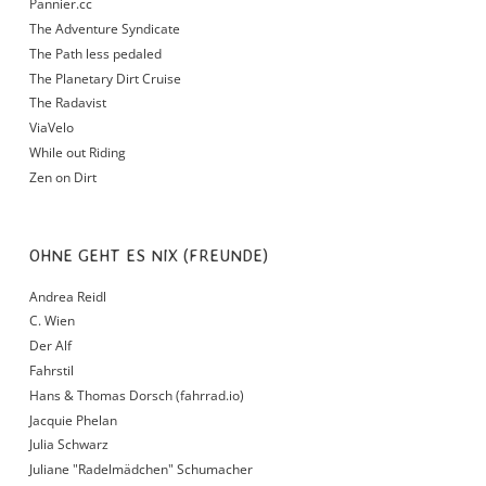
Pannier.cc
The Adventure Syndicate
The Path less pedaled
The Planetary Dirt Cruise
The Radavist
ViaVelo
While out Riding
Zen on Dirt
OHNE GEHT ES NIX (FREUNDE)
Andrea Reidl
C. Wien
Der Alf
Fahrstil
Hans & Thomas Dorsch (fahrrad.io)
Jacquie Phelan
Julia Schwarz
Juliane "Radelmädchen" Schumacher