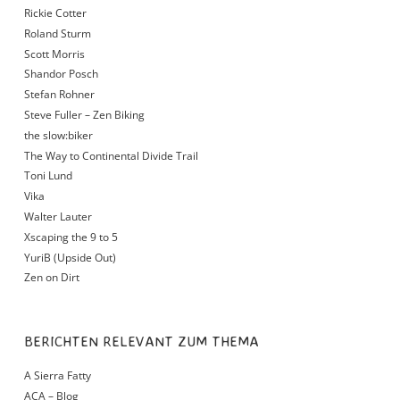
Rickie Cotter
Roland Sturm
Scott Morris
Shandor Posch
Stefan Rohner
Steve Fuller – Zen Biking
the slow:biker
The Way to Continental Divide Trail
Toni Lund
Vika
Walter Lauter
Xscaping the 9 to 5
YuriB (Upside Out)
Zen on Dirt
BERICHTEN RELEVANT ZUM THEMA
A Sierra Fatty
ACA – Blog