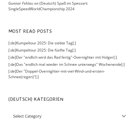
Gunnar Fehlau
on
(Deutsch) Spaß im Spessart:
SingleSpeedWorldChampionship 2024
MOST READ POSTS
[:de]Kumpeltour 2025: Die siebte Tag[:]
[:de]Kumpeltour 2025: Die fünfte Tag[:]
[:de]Der "endlich wird das Rad fertig"-Overnighter mit Holger[:]
[:de]Das "endlich mal wieder im Schnee unterwegs" Wochenende[:]
[:de]Der "Doppel-Overnighter-mit-viel-Wind-und-ersten-
Schnee(regen)"[:]
(DEUTSCH) KATEGORIEN