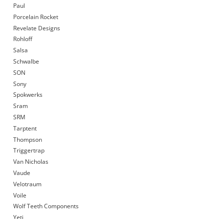
Paul
Porcelain Rocket
Revelate Designs
Rohloff
Salsa
Schwalbe
SON
Sony
Spokwerks
Sram
SRM
Tarptent
Thompson
Triggertrap
Van Nicholas
Vaude
Velotraum
Voile
Wolf Teeth Components
Yeti