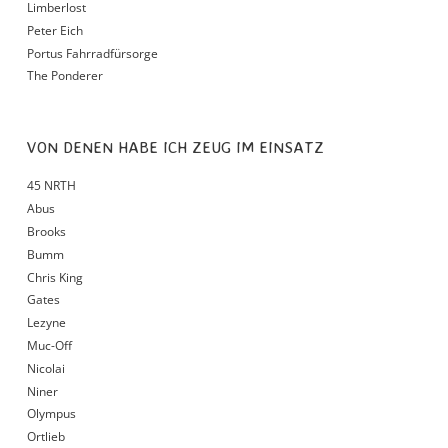
Limberlost
Peter Eich
Portus Fahrradfürsorge
The Ponderer
VON DENEN HABE ICH ZEUG IM EINSATZ
45 NRTH
Abus
Brooks
Bumm
Chris King
Gates
Lezyne
Muc-Off
Nicolai
Niner
Olympus
Ortlieb