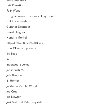
Erik Planktin
Felix Wong
Greg Gleason – Gleaso's Playground
Guido – ausgebüxt
Gunther Desmedt
Harald Legner
Hendrik Morkel
http://Ed%20Rides%20Bikes
Huw Oliver – topofests
Icy Toes
iik
Inbetweenspokes
Jansenaztr750
Jefe Branham
Jill Homer
Jo Mama VS. The World
Joe Cruz
Joe Newton
Just Go For A Ride…any ride