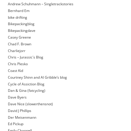
Andrew Schuhmann – Singletrackstories
Bernhard Em
bike drifting
Bikepackingblog
Bikepackingdave
Casey Greene
Chad F. Brown
Charliejorr
Chris – Jurassic´s Blog
Chris Plesko
Coast Kid
Courtney Shinn and Al Gribble’s blog
Cycle of Assiction Blog
Dan & Gina (fatcycling)
Dave Byers
Dave Nice (slowerthensnot)
David J Phillips
Der Meisenmann
Ed Pickup
Emily Chappell