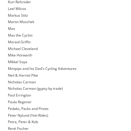
Kurt Refsnider
Lael Wilcox
Markus Stitz
Martin Moschek
Max
Max the Cyclist
Meraid Griffin
Michael Cleveland
Mike Horwarth
MIkkel Soya
Minipips and his Dad's Cycling Adventures
Neil & Harriet Pike
Nicholas Carman
Nicholas Carman (gypsy by trade)
Paul Errington
Paula Regener
Pedaks, Packs and Pinots
Peter Nylund (Yeti-Rides)
Petra, Peter & Kids
Renè Fischer