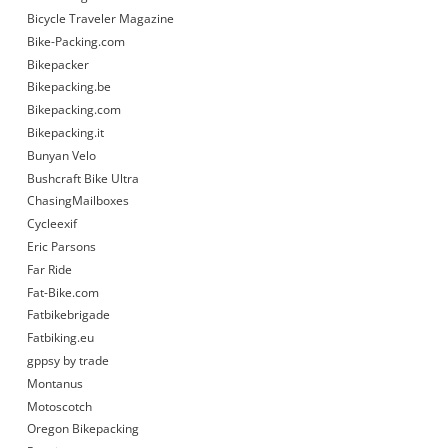
Bicycle Traveler Magazine
Bike-Packing.com
Bikepacker
Bikepacking.be
Bikepacking.com
Bikepacking.it
Bunyan Velo
Bushcraft Bike Ultra
ChasingMailboxes
Cycleexif
Eric Parsons
Far Ride
Fat-Bike.com
Fatbikebrigade
Fatbiking.eu
gppsy by trade
Montanus
Motoscotch
Oregon Bikepacking