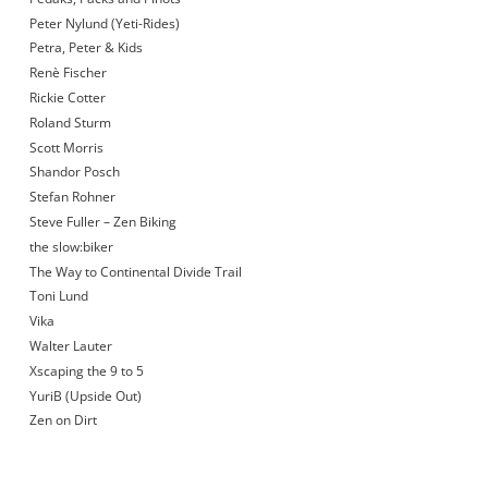
Peter Nylund (Yeti-Rides)
Petra, Peter & Kids
Renè Fischer
Rickie Cotter
Roland Sturm
Scott Morris
Shandor Posch
Stefan Rohner
Steve Fuller – Zen Biking
the slow:biker
The Way to Continental Divide Trail
Toni Lund
Vika
Walter Lauter
Xscaping the 9 to 5
YuriB (Upside Out)
Zen on Dirt