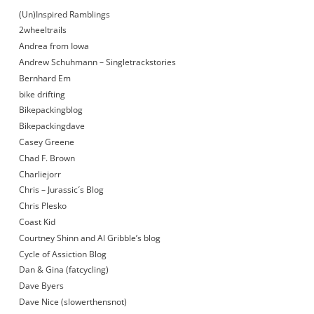
(Un)Inspired Ramblings
2wheeltrails
Andrea from Iowa
Andrew Schuhmann – Singletrackstories
Bernhard Em
bike drifting
Bikepackingblog
Bikepackingdave
Casey Greene
Chad F. Brown
Charliejorr
Chris – Jurassic´s Blog
Chris Plesko
Coast Kid
Courtney Shinn and Al Gribble’s blog
Cycle of Assiction Blog
Dan & Gina (fatcycling)
Dave Byers
Dave Nice (slowerthensnot)