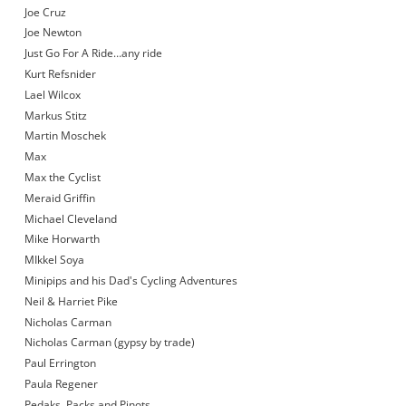
Joe Cruz
Joe Newton
Just Go For A Ride…any ride
Kurt Refsnider
Lael Wilcox
Markus Stitz
Martin Moschek
Max
Max the Cyclist
Meraid Griffin
Michael Cleveland
Mike Horwarth
MIkkel Soya
Minipips and his Dad's Cycling Adventures
Neil & Harriet Pike
Nicholas Carman
Nicholas Carman (gypsy by trade)
Paul Errington
Paula Regener
Pedaks, Packs and Pinots