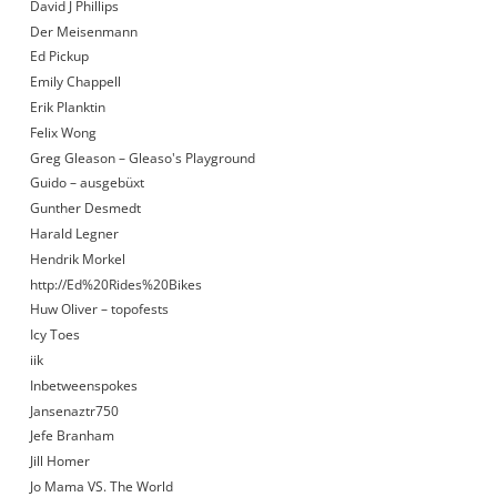
David J Phillips
Der Meisenmann
Ed Pickup
Emily Chappell
Erik Planktin
Felix Wong
Greg Gleason – Gleaso's Playground
Guido – ausgebüxt
Gunther Desmedt
Harald Legner
Hendrik Morkel
http://Ed%20Rides%20Bikes
Huw Oliver – topofests
Icy Toes
iik
Inbetweenspokes
Jansenaztr750
Jefe Branham
Jill Homer
Jo Mama VS. The World