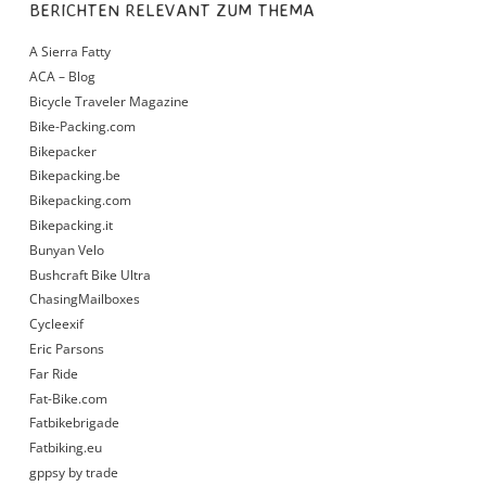
BERICHTEN RELEVANT ZUM THEMA
A Sierra Fatty
ACA – Blog
Bicycle Traveler Magazine
Bike-Packing.com
Bikepacker
Bikepacking.be
Bikepacking.com
Bikepacking.it
Bunyan Velo
Bushcraft Bike Ultra
ChasingMailboxes
Cycleexif
Eric Parsons
Far Ride
Fat-Bike.com
Fatbikebrigade
Fatbiking.eu
gppsy by trade