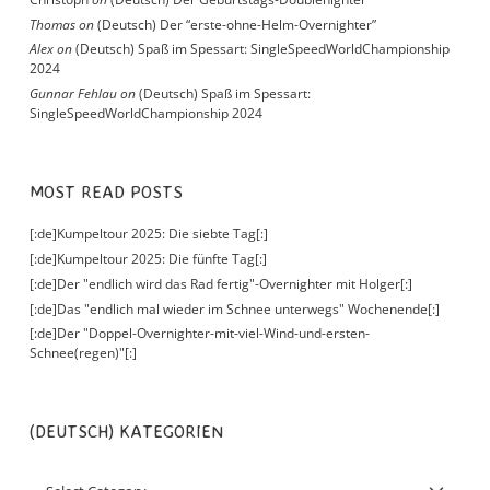
Thomas
on
(Deutsch) Der “erste-ohne-Helm-Overnighter”
Alex
on
(Deutsch) Spaß im Spessart: SingleSpeedWorldChampionship
2024
Gunnar Fehlau
on
(Deutsch) Spaß im Spessart:
SingleSpeedWorldChampionship 2024
MOST READ POSTS
[:de]Kumpeltour 2025: Die siebte Tag[:]
[:de]Kumpeltour 2025: Die fünfte Tag[:]
[:de]Der "endlich wird das Rad fertig"-Overnighter mit Holger[:]
[:de]Das "endlich mal wieder im Schnee unterwegs" Wochenende[:]
[:de]Der "Doppel-Overnighter-mit-viel-Wind-und-ersten-
Schnee(regen)"[:]
(DEUTSCH) KATEGORIEN