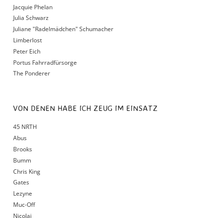
Jacquie Phelan
Julia Schwarz
Juliane "Radelmädchen" Schumacher
Limberlost
Peter Eich
Portus Fahrradfürsorge
The Ponderer
VON DENEN HABE ICH ZEUG IM EINSATZ
45 NRTH
Abus
Brooks
Bumm
Chris King
Gates
Lezyne
Muc-Off
Nicolai