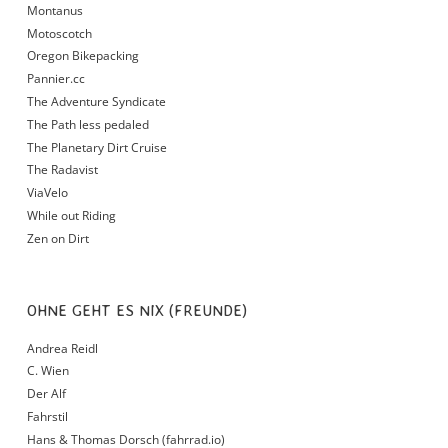
Montanus
Motoscotch
Oregon Bikepacking
Pannier.cc
The Adventure Syndicate
The Path less pedaled
The Planetary Dirt Cruise
The Radavist
ViaVelo
While out Riding
Zen on Dirt
OHNE GEHT ES NIX (FREUNDE)
Andrea Reidl
C. Wien
Der Alf
Fahrstil
Hans & Thomas Dorsch (fahrrad.io)