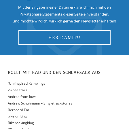
Mit der Eingabe meiner Daten erkläre ich mich mit den
Privatsphäre Statements dieser Seite einverstanden,
und möchte wirklich, wirklich gerne den Newsletter erhalten!
ROLLT MIT RAD UND DEN SCHLAFSACK AUS
(Un)Inspired Ramblings
2wheeltrails
Andrea from Iowa
Andrew Schuhmann – Singletrackstories
Bernhard Em
bike drifting
Bikepackingblog