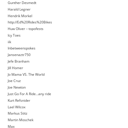
Gunther Desmedt
Harald Legner
Hendrik Morkel
http://Ed%20Rides%20Bikes
Huw Oliver – topofests
Icy Toes
iik
Inbetweenspokes
Jansenaztr750
Jefe Branham
Jill Homer
Jo Mama VS. The World
Joe Cruz
Joe Newton
Just Go For A Ride…any ride
Kurt Refsnider
Lael Wilcox
Markus Stitz
Martin Moschek
Max