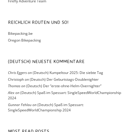
Firefly Adventure Team
REICHLICH ROUTEN UND SO!
Bikepacking.be
Oregon Bikepacking
(DEUTSCH) NEUESTE KOMMENTARE
Chris Eggers
on
(Deutsch) Kumpeltour 2025: Die siebte Tag
Christoph
on
(Deutsch) Der Geburtstags-Doublenighter
Thomas
on
(Deutsch) Der “erste-ohne-Helm-Overnighter”
Alex
on
(Deutsch) Spaß im Spessart: SingleSpeedWorldChampionship
2024
Gunnar Fehlau
on
(Deutsch) Spaß im Spessart:
SingleSpeedWorldChampionship 2024
MOST READ POSTS