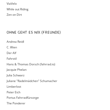
ViaVelo
While out Riding
Zen on Dirt
OHNE GEHT ES NIX (FREUNDE)
Andrea Reidl
C. Wien
Der Alf
Fahrstil
Hans & Thomas Dorsch (fahrrad.io)
Jacquie Phelan
Julia Schwarz
Juliane "Radelmädchen" Schumacher
Limberlost
Peter Eich
Portus Fahrradfürsorge
The Ponderer