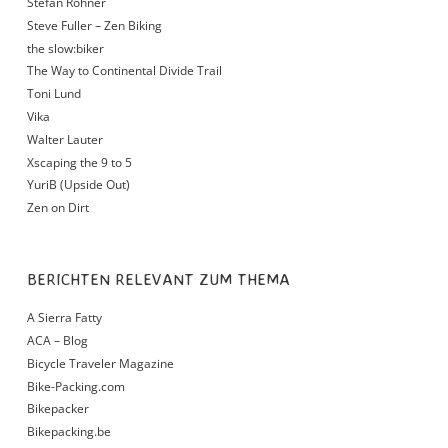
Stefan Rohner
Steve Fuller – Zen Biking
the slow:biker
The Way to Continental Divide Trail
Toni Lund
Vika
Walter Lauter
Xscaping the 9 to 5
YuriB (Upside Out)
Zen on Dirt
BERICHTEN RELEVANT ZUM THEMA
A Sierra Fatty
ACA – Blog
Bicycle Traveler Magazine
Bike-Packing.com
Bikepacker
Bikepacking.be