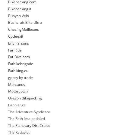
Bikepacking.com
Bikepacking.it
Bunyan Velo
Bushcraft Bike Ultra
ChasingMailboxes
Cycleexif
Eric Parsons
Far Ride
Fat-Bike.com
Fatbikebrigade
Fatbiking.eu
gppsy by trade
Montanus
Motoscotch
Oregon Bikepacking
Pannier.cc
The Adventure Syndicate
The Path less pedaled
The Planetary Dirt Cruise
The Radavist