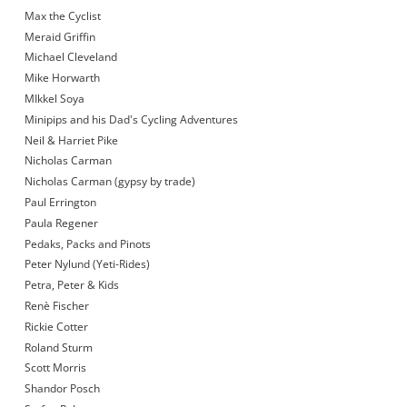
Max the Cyclist
Meraid Griffin
Michael Cleveland
Mike Horwarth
MIkkel Soya
Minipips and his Dad's Cycling Adventures
Neil & Harriet Pike
Nicholas Carman
Nicholas Carman (gypsy by trade)
Paul Errington
Paula Regener
Pedaks, Packs and Pinots
Peter Nylund (Yeti-Rides)
Petra, Peter & Kids
Renè Fischer
Rickie Cotter
Roland Sturm
Scott Morris
Shandor Posch