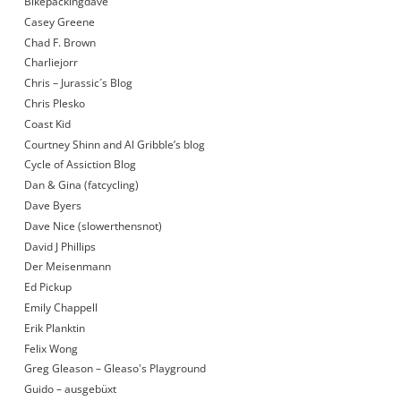
Bikepackingdave
Casey Greene
Chad F. Brown
Charliejorr
Chris – Jurassic´s Blog
Chris Plesko
Coast Kid
Courtney Shinn and Al Gribble’s blog
Cycle of Assiction Blog
Dan & Gina (fatcycling)
Dave Byers
Dave Nice (slowerthensnot)
David J Phillips
Der Meisenmann
Ed Pickup
Emily Chappell
Erik Planktin
Felix Wong
Greg Gleason – Gleaso's Playground
Guido – ausgebüxt