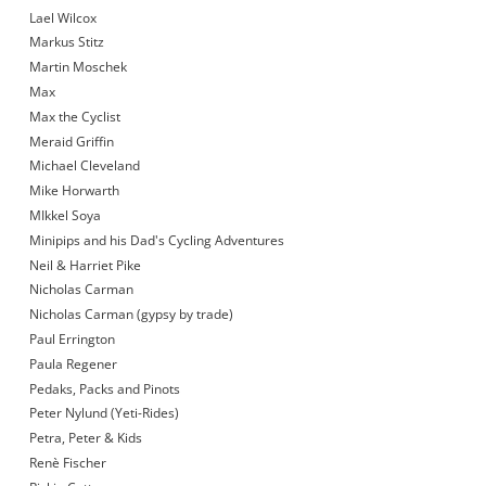
Lael Wilcox
Markus Stitz
Martin Moschek
Max
Max the Cyclist
Meraid Griffin
Michael Cleveland
Mike Horwarth
MIkkel Soya
Minipips and his Dad's Cycling Adventures
Neil & Harriet Pike
Nicholas Carman
Nicholas Carman (gypsy by trade)
Paul Errington
Paula Regener
Pedaks, Packs and Pinots
Peter Nylund (Yeti-Rides)
Petra, Peter & Kids
Renè Fischer