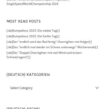
SingleSpeedWorldChampionship 2024
MOST READ POSTS
[:de]Kumpeltour 2025: Die siebte Tag[:]
[:de]Kumpeltour 2025: Die fünfte Tag[:]
[:de]Der "endlich wird das Rad fertig"-Overnighter mit Holger[:]
[:de]Das "endlich mal wieder im Schnee unterwegs" Wochenende[:]
[:de]Der "Doppel-Overnighter-mit-viel-Wind-und-ersten-
Schnee(regen)"[:]
(DEUTSCH) KATEGORIEN
(DEUTSCH) ARCHIV