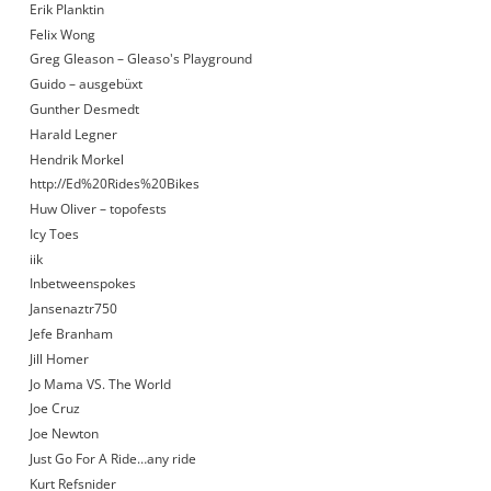
Erik Planktin
Felix Wong
Greg Gleason – Gleaso's Playground
Guido – ausgebüxt
Gunther Desmedt
Harald Legner
Hendrik Morkel
http://Ed%20Rides%20Bikes
Huw Oliver – topofests
Icy Toes
iik
Inbetweenspokes
Jansenaztr750
Jefe Branham
Jill Homer
Jo Mama VS. The World
Joe Cruz
Joe Newton
Just Go For A Ride…any ride
Kurt Refsnider