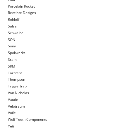
Porcelain Rocket
Revelate Designs
Rohloff
Salsa
Schwalbe
SON
Sony
Spokwerks
Sram
SRM
Tarptent
Thompson
Triggertrap
Van Nicholas
Vaude
Velotraum
Voile
Wolf Teeth Components
Yeti