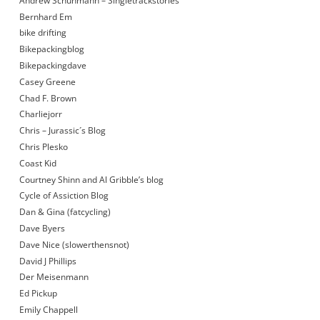
Andrew Schuhmann – Singletrackstories
Bernhard Em
bike drifting
Bikepackingblog
Bikepackingdave
Casey Greene
Chad F. Brown
Charliejorr
Chris – Jurassic´s Blog
Chris Plesko
Coast Kid
Courtney Shinn and Al Gribble’s blog
Cycle of Assiction Blog
Dan & Gina (fatcycling)
Dave Byers
Dave Nice (slowerthensnot)
David J Phillips
Der Meisenmann
Ed Pickup
Emily Chappell