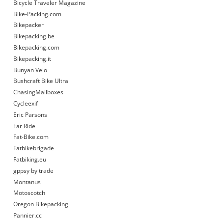
Bicycle Traveler Magazine
Bike-Packing.com
Bikepacker
Bikepacking.be
Bikepacking.com
Bikepacking.it
Bunyan Velo
Bushcraft Bike Ultra
ChasingMailboxes
Cycleexif
Eric Parsons
Far Ride
Fat-Bike.com
Fatbikebrigade
Fatbiking.eu
gppsy by trade
Montanus
Motoscotch
Oregon Bikepacking
Pannier.cc