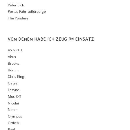
Peter Eich
Portus Fahrradfürsorge
The Ponderer
VON DENEN HABE ICH ZEUG IM EINSATZ
45 NRTH
Abus
Brooks
Bumm
Chris King
Gates
Lezyne
Muc-Off
Nicolai
Niner
Olympus
Ortlieb
Paul