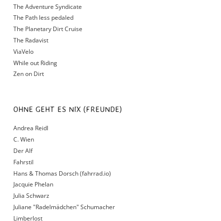
The Adventure Syndicate
The Path less pedaled
The Planetary Dirt Cruise
The Radavist
ViaVelo
While out Riding
Zen on Dirt
OHNE GEHT ES NIX (FREUNDE)
Andrea Reidl
C. Wien
Der Alf
Fahrstil
Hans & Thomas Dorsch (fahrrad.io)
Jacquie Phelan
Julia Schwarz
Juliane "Radelmädchen" Schumacher
Limberlost