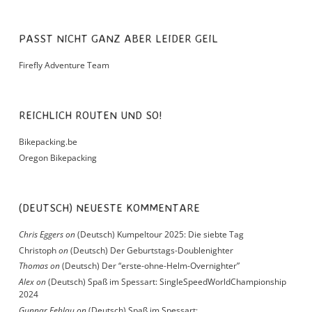
PASST NICHT GANZ ABER LEIDER GEIL
Firefly Adventure Team
REICHLICH ROUTEN UND SO!
Bikepacking.be
Oregon Bikepacking
(DEUTSCH) NEUESTE KOMMENTARE
Chris Eggers
on
(Deutsch) Kumpeltour 2025: Die siebte Tag
Christoph
on
(Deutsch) Der Geburtstags-Doublenighter
Thomas
on
(Deutsch) Der “erste-ohne-Helm-Overnighter”
Alex
on
(Deutsch) Spaß im Spessart: SingleSpeedWorldChampionship
2024
Gunnar Fehlau
on
(Deutsch) Spaß im Spessart: