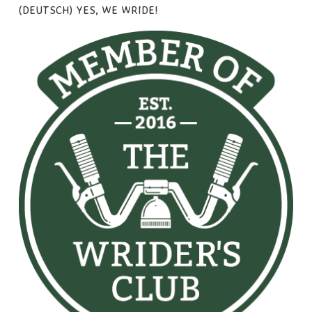
(DEUTSCH) YES, WE WRIDE!