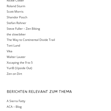
Rickie Cotter
Roland Sturm
Scott Morris
Shandor Posch
Stefan Rohner
Steve Fuller – Zen Biking
the slow:biker
The Way to Continental Divide Trail
Toni Lund
Vika
Walter Lauter
Xscaping the 9 to 5
YuriB (Upside Out)
Zen on Dirt
BERICHTEN RELEVANT ZUM THEMA
A Sierra Fatty
ACA – Blog