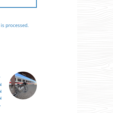
is processed.
T
N
N
N
→