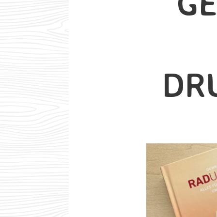
GE
DR