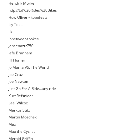
Hendrik Morkel
http://Ed%20Rides%20Bikes
Huw Oliver – topofests
Icy Toes
iik
Inbetweenspokes
Jansenaztr750
Jefe Branham
Jill Homer
Jo Mama VS. The World
Joe Cruz
Joe Newton
Just Go For A Ride…any ride
Kurt Refsnider
Lael Wilcox
Markus Stitz
Martin Moschek
Max
Max the Cyclist
Meraid Griffin