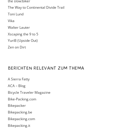
the slow:biker
The Way to Continental Divide Trail
Toni Lund
Vika
Walter Lauter
Xscaping the 9 to 5
YuriB (Upside Out)
Zen on Dirt
BERICHTEN RELEVANT ZUM THEMA
A Sierra Fatty
ACA – Blog
Bicycle Traveler Magazine
Bike-Packing.com
Bikepacker
Bikepacking.be
Bikepacking.com
Bikepacking.it