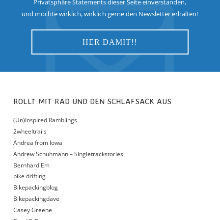
Privatsphäre Statements dieser Seite einverstanden,
und möchte wirklich, wirklich gerne den Newsletter erhalten!
ROLLT MIT RAD UND DEN SCHLAFSACK AUS
(Un)Inspired Ramblings
2wheeltrails
Andrea from Iowa
Andrew Schuhmann – Singletrackstories
Bernhard Em
bike drifting
Bikepackingblog
Bikepackingdave
Casey Greene