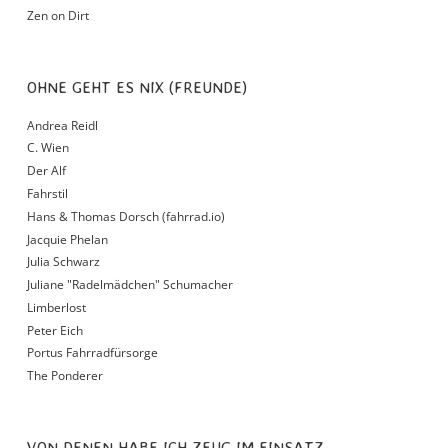
Zen on Dirt
OHNE GEHT ES NIX (FREUNDE)
Andrea Reidl
C. Wien
Der Alf
Fahrstil
Hans & Thomas Dorsch (fahrrad.io)
Jacquie Phelan
Julia Schwarz
Juliane "Radelmädchen" Schumacher
Limberlost
Peter Eich
Portus Fahrradfürsorge
The Ponderer
VON DENEN HABE ICH ZEUG IM EINSATZ