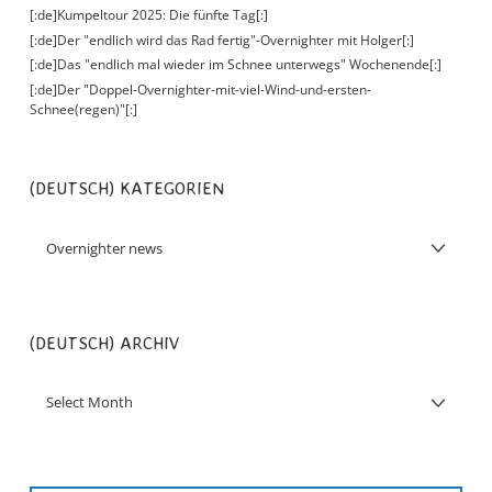
[:de]Kumpeltour 2025: Die fünfte Tag[:]
[:de]Der "endlich wird das Rad fertig"-Overnighter mit Holger[:]
[:de]Das "endlich mal wieder im Schnee unterwegs" Wochenende[:]
[:de]Der "Doppel-Overnighter-mit-viel-Wind-und-ersten-
Schnee(regen)"[:]
(DEUTSCH) KATEGORIEN
(DEUTSCH) ARCHIV