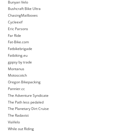
Bunyan Velo
Bushcraft Bike Ultra
ChasingMailboxes
Cycleexif
Eric Parsons
Far Ride
Fat-Bike.com
Fatbikebrigade
Fatbiking.eu
gppsy by trade
Montanus
Motoscotch
Oregon Bikepacking
Pannier.cc
The Adventure Syndicate
The Path less pedaled
The Planetary Dirt Cruise
The Radavist
ViaVelo
While out Riding