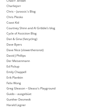
Chad F. Brown
Charliejorr
Chris – Jurassic´s Blog
Chris Plesko
Coast Kid
Courtney Shinn and Al Gribble’s blog
Cycle of Assiction Blog
Dan & Gina (fatcycling)
Dave Byers
Dave Nice (slowerthensnot)
David J Phillips
Der Meisenmann
Ed Pickup
Emily Chappell
Erik Planktin
Felix Wong
Greg Gleason – Gleaso's Playground
Guido – ausgebüxt
Gunther Desmedt
Harald Legner