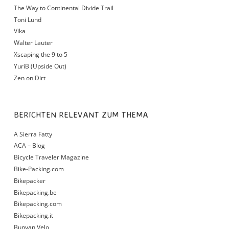
The Way to Continental Divide Trail
Toni Lund
Vika
Walter Lauter
Xscaping the 9 to 5
YuriB (Upside Out)
Zen on Dirt
BERICHTEN RELEVANT ZUM THEMA
A Sierra Fatty
ACA – Blog
Bicycle Traveler Magazine
Bike-Packing.com
Bikepacker
Bikepacking.be
Bikepacking.com
Bikepacking.it
Bunyan Velo