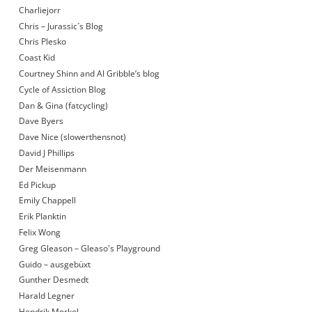
Charliejorr
Chris – Jurassic´s Blog
Chris Plesko
Coast Kid
Courtney Shinn and Al Gribble’s blog
Cycle of Assiction Blog
Dan & Gina (fatcycling)
Dave Byers
Dave Nice (slowerthensnot)
David J Phillips
Der Meisenmann
Ed Pickup
Emily Chappell
Erik Planktin
Felix Wong
Greg Gleason – Gleaso's Playground
Guido – ausgebüxt
Gunther Desmedt
Harald Legner
Hendrik Morkel