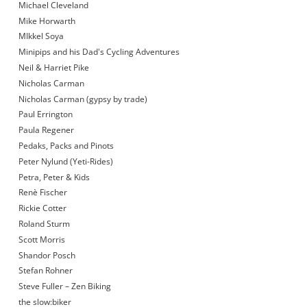
Michael Cleveland
Mike Horwarth
MIkkel Soya
Minipips and his Dad's Cycling Adventures
Neil & Harriet Pike
Nicholas Carman
Nicholas Carman (gypsy by trade)
Paul Errington
Paula Regener
Pedaks, Packs and Pinots
Peter Nylund (Yeti-Rides)
Petra, Peter & Kids
Renè Fischer
Rickie Cotter
Roland Sturm
Scott Morris
Shandor Posch
Stefan Rohner
Steve Fuller – Zen Biking
the slow:biker