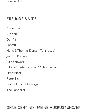
Zen on Dirt
FREUNDS & VIPS
Andrea Reidl
C. Wien
Der Alf
Fahrstil
Hans & Thomas Dorsch (fahrrad.io)
Jacquie Phelan
Julia Schwarz
Juliane "Radelmädchen" Schumacher
Limberlost
Peter Eich
Portus Fahrradfürsorge
The Ponderer
OHNE GEHT NIX: MEINE AUSRÜSTUNG/ER