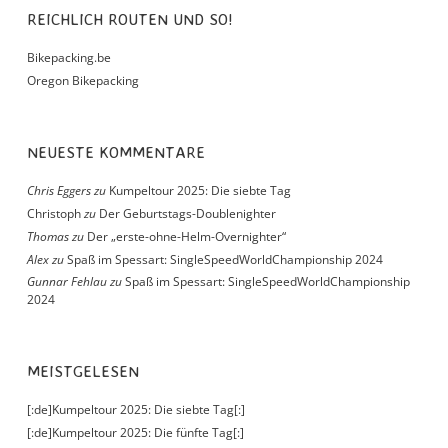
REICHLICH ROUTEN UND SO!
Bikepacking.be
Oregon Bikepacking
NEUESTE KOMMENTARE
Chris Eggers
zu
Kumpeltour 2025: Die siebte Tag
Christoph
zu
Der Geburtstags-Doublenighter
Thomas
zu
Der „erste-ohne-Helm-Overnighter“
Alex
zu
Spaß im Spessart: SingleSpeedWorldChampionship 2024
Gunnar Fehlau
zu
Spaß im Spessart: SingleSpeedWorldChampionship
2024
MEISTGELESEN
[:de]Kumpeltour 2025: Die siebte Tag[:]
[:de]Kumpeltour 2025: Die fünfte Tag[:]