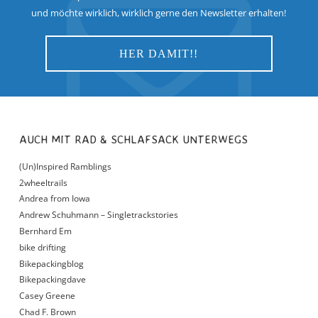
und möchte wirklich, wirklich gerne den Newsletter erhalten!
AUCH MIT RAD & SCHLAFSACK UNTERWEGS
(Un)Inspired Ramblings
2wheeltrails
Andrea from Iowa
Andrew Schuhmann – Singletrackstories
Bernhard Em
bike drifting
Bikepackingblog
Bikepackingdave
Casey Greene
Chad F. Brown