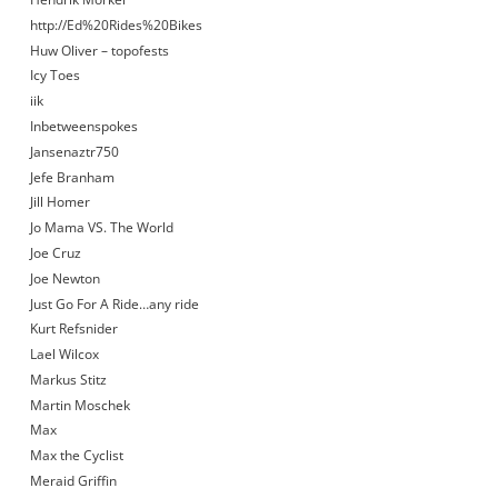
http://Ed%20Rides%20Bikes
Huw Oliver – topofests
Icy Toes
iik
Inbetweenspokes
Jansenaztr750
Jefe Branham
Jill Homer
Jo Mama VS. The World
Joe Cruz
Joe Newton
Just Go For A Ride…any ride
Kurt Refsnider
Lael Wilcox
Markus Stitz
Martin Moschek
Max
Max the Cyclist
Meraid Griffin