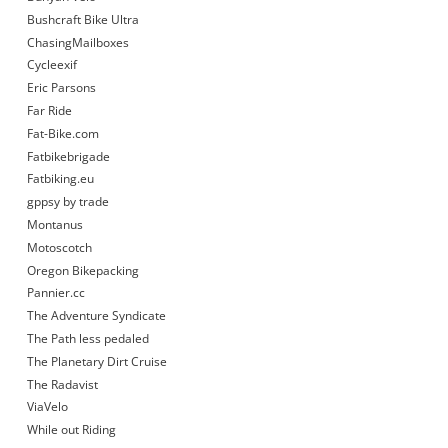
Bushcraft Bike Ultra
ChasingMailboxes
Cycleexif
Eric Parsons
Far Ride
Fat-Bike.com
Fatbikebrigade
Fatbiking.eu
gppsy by trade
Montanus
Motoscotch
Oregon Bikepacking
Pannier.cc
The Adventure Syndicate
The Path less pedaled
The Planetary Dirt Cruise
The Radavist
ViaVelo
While out Riding