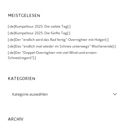
MEISTGELESEN
[:de]Kumpeltour 2025: Die siebte Tag[:]
[:de]Kumpeltour 2025: Die fünfte Tag[:]
[:de]Der "endlich wird das Rad fertig"-Overnighter mit Holger[:]
[:de]Das "endlich mal wieder im Schnee unterwegs" Wochenende[:]
[:de]Der "Doppel-Overnighter-mit-viel-Wind-und-ersten-
Schnee(regen)"[:]
KATEGORIEN
ARCHIV