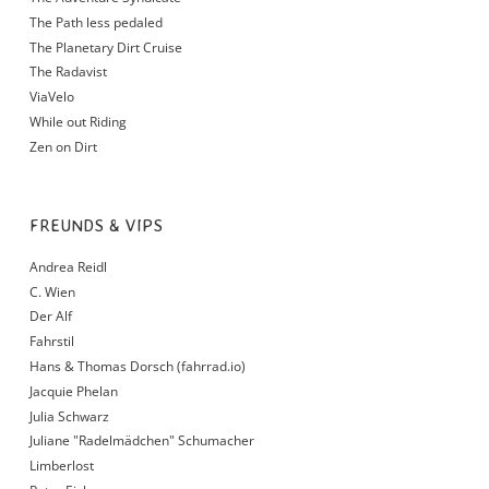
The Path less pedaled
The Planetary Dirt Cruise
The Radavist
ViaVelo
While out Riding
Zen on Dirt
FREUNDS & VIPS
Andrea Reidl
C. Wien
Der Alf
Fahrstil
Hans & Thomas Dorsch (fahrrad.io)
Jacquie Phelan
Julia Schwarz
Juliane "Radelmädchen" Schumacher
Limberlost