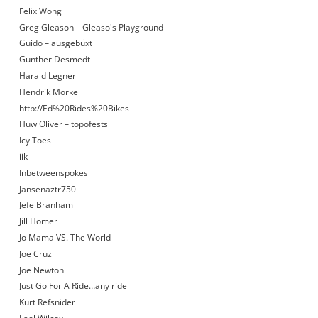
Felix Wong
Greg Gleason – Gleaso's Playground
Guido – ausgebüxt
Gunther Desmedt
Harald Legner
Hendrik Morkel
http://Ed%20Rides%20Bikes
Huw Oliver – topofests
Icy Toes
iik
Inbetweenspokes
Jansenaztr750
Jefe Branham
Jill Homer
Jo Mama VS. The World
Joe Cruz
Joe Newton
Just Go For A Ride…any ride
Kurt Refsnider