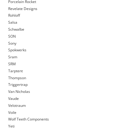
Porcelain Rocket
Revelate Designs
Rohloff
Salsa
Schwalbe
SON
Sony
Spokwerks
Sram
SRM
Tarptent
Thompson
Triggertrap
Van Nicholas
Vaude
Velotraum
Voile
Wolf Teeth Components
Yeti