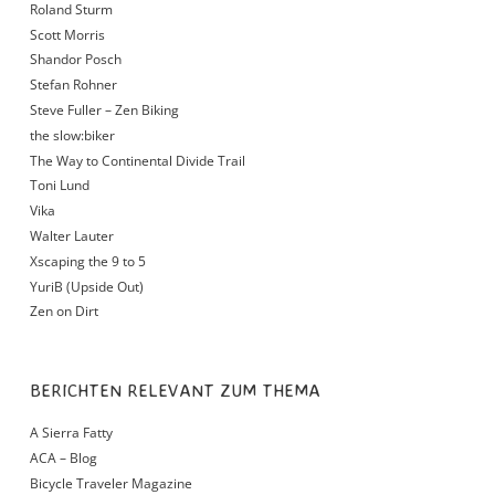
Roland Sturm
Scott Morris
Shandor Posch
Stefan Rohner
Steve Fuller – Zen Biking
the slow:biker
The Way to Continental Divide Trail
Toni Lund
Vika
Walter Lauter
Xscaping the 9 to 5
YuriB (Upside Out)
Zen on Dirt
BERICHTEN RELEVANT ZUM THEMA
A Sierra Fatty
ACA – Blog
Bicycle Traveler Magazine