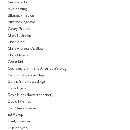
Bernhard Em
bike drifting
Bikepackingblog
Bikepackingdave
Casey Greene
Chad F. Brown
Charliejorr
Chris – Jurassic´s Blog
Chris Plesko
Coast Kid
Courtney Shinn and Al Gribble’s blog
Cycle of Assiction Blog
Dan & Gina (fatcycling)
Dave Byers
Dave Nice (slowerthensnot)
David J Phillips
Der Meisenmann
Ed Pickup
Emily Chappell
Erik Planktin