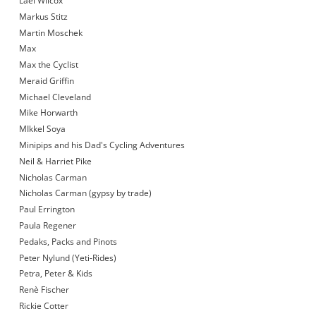
Lael Wilcox
Markus Stitz
Martin Moschek
Max
Max the Cyclist
Meraid Griffin
Michael Cleveland
Mike Horwarth
MIkkel Soya
Minipips and his Dad's Cycling Adventures
Neil & Harriet Pike
Nicholas Carman
Nicholas Carman (gypsy by trade)
Paul Errington
Paula Regener
Pedaks, Packs and Pinots
Peter Nylund (Yeti-Rides)
Petra, Peter & Kids
Renè Fischer
Rickie Cotter