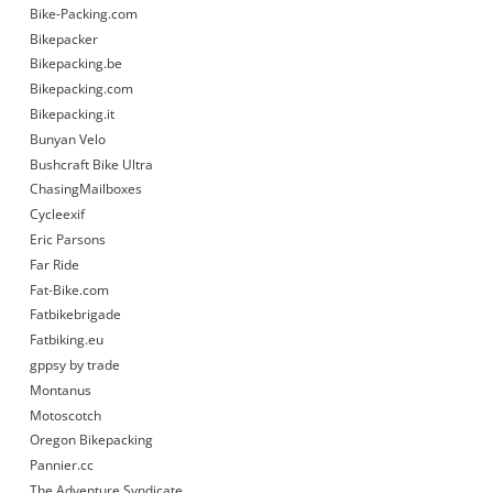
Bike-Packing.com
Bikepacker
Bikepacking.be
Bikepacking.com
Bikepacking.it
Bunyan Velo
Bushcraft Bike Ultra
ChasingMailboxes
Cycleexif
Eric Parsons
Far Ride
Fat-Bike.com
Fatbikebrigade
Fatbiking.eu
gppsy by trade
Montanus
Motoscotch
Oregon Bikepacking
Pannier.cc
The Adventure Syndicate