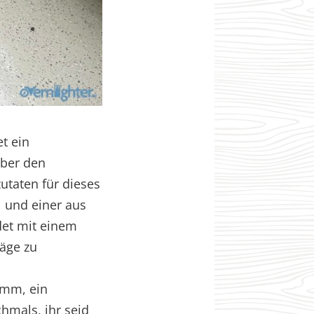
et ein
über den
utaten für dieses
) und einer aus
det mit einem
äge zu
amm, ein
hmals, ihr seid