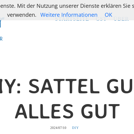
ienste. Mit der Nutzung unserer Dienste erklären Sie
verwenden.
Weitere Informationen
OK
STARTSEITE
STARTSEITE
GST
GST
ÜBER
ÜBER
R
R
IY: SATTEL GU
ALLES GUT
2024/07/10
DIY