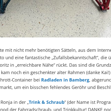
ste mit nicht mehr benötigten Sätteln, aus dem Intern
to und eine fantastische „Zufallsbekanntschaft“, die 
ritz in „erreichbare Nähe“ rückt. Das sind die Grundz
u kam noch ein geschenkter alter Rahmen (danke Kai!
hrott-Container bei
Radladen in Bamberg
, abgerun
arkt, um ein bisschen fehlendes Geröhr und Beschl
Ronja in der „
Trink & Schraub
“ (der Name ist Progr
einod der Fahrradschraub- und Trinkkultur! DANKE noc