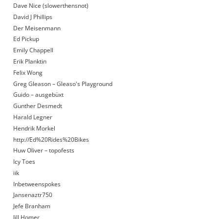
Dave Nice (slowerthensnot)
David J Phillips
Der Meisenmann
Ed Pickup
Emily Chappell
Erik Planktin
Felix Wong
Greg Gleason – Gleaso's Playground
Guido – ausgebüxt
Gunther Desmedt
Harald Legner
Hendrik Morkel
http://Ed%20Rides%20Bikes
Huw Oliver – topofests
Icy Toes
iik
Inbetweenspokes
Jansenaztr750
Jefe Branham
Jill Homer