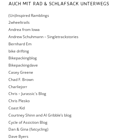
AUCH MIT RAD & SCHLAFSACK UNTERWEGS
(Un)Inspired Ramblings
2wheeltrails
Andrea from Iowa
Andrew Schuhmann – Singletrackstories
Bernhard Em
bike drifting
Bikepackingblog
Bikepackingdave
Casey Greene
Chad F. Brown
Charliejorr
Chris – Jurassic´s Blog
Chris Plesko
Coast Kid
Courtney Shinn and Al Gribble’s blog
Cycle of Assiction Blog
Dan & Gina (fatcycling)
Dave Byers