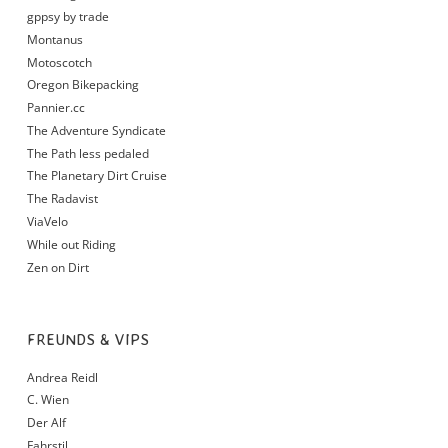
gppsy by trade
Montanus
Motoscotch
Oregon Bikepacking
Pannier.cc
The Adventure Syndicate
The Path less pedaled
The Planetary Dirt Cruise
The Radavist
ViaVelo
While out Riding
Zen on Dirt
FREUNDS & VIPS
Andrea Reidl
C. Wien
Der Alf
Fahrstil