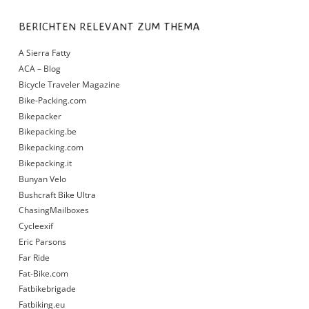
BERICHTEN RELEVANT ZUM THEMA
A Sierra Fatty
ACA – Blog
Bicycle Traveler Magazine
Bike-Packing.com
Bikepacker
Bikepacking.be
Bikepacking.com
Bikepacking.it
Bunyan Velo
Bushcraft Bike Ultra
ChasingMailboxes
Cycleexif
Eric Parsons
Far Ride
Fat-Bike.com
Fatbikebrigade
Fatbiking.eu