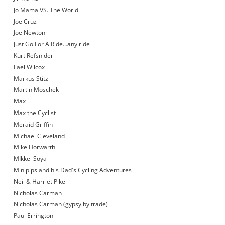
Jo Mama VS. The World
Joe Cruz
Joe Newton
Just Go For A Ride…any ride
Kurt Refsnider
Lael Wilcox
Markus Stitz
Martin Moschek
Max
Max the Cyclist
Meraid Griffin
Michael Cleveland
Mike Horwarth
MIkkel Soya
Minipips and his Dad's Cycling Adventures
Neil & Harriet Pike
Nicholas Carman
Nicholas Carman (gypsy by trade)
Paul Errington