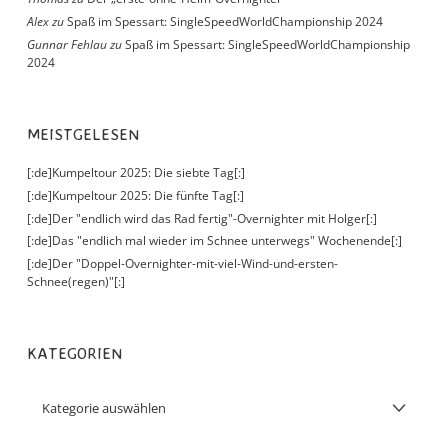
Alex
zu
Spaß im Spessart: SingleSpeedWorldChampionship 2024
Gunnar Fehlau
zu
Spaß im Spessart: SingleSpeedWorldChampionship
2024
MEISTGELESEN
[:de]Kumpeltour 2025: Die siebte Tag[:]
[:de]Kumpeltour 2025: Die fünfte Tag[:]
[:de]Der "endlich wird das Rad fertig"-Overnighter mit Holger[:]
[:de]Das "endlich mal wieder im Schnee unterwegs" Wochenende[:]
[:de]Der "Doppel-Overnighter-mit-viel-Wind-und-ersten-
Schnee(regen)"[:]
KATEGORIEN