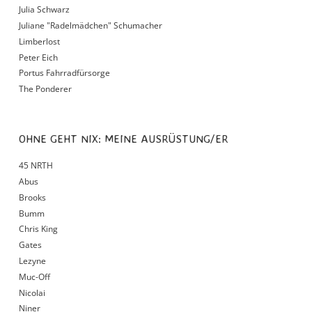
Julia Schwarz
Juliane "Radelmädchen" Schumacher
Limberlost
Peter Eich
Portus Fahrradfürsorge
The Ponderer
OHNE GEHT NIX: MEINE AUSRÜSTUNG/ER
45 NRTH
Abus
Brooks
Bumm
Chris King
Gates
Lezyne
Muc-Off
Nicolai
Niner