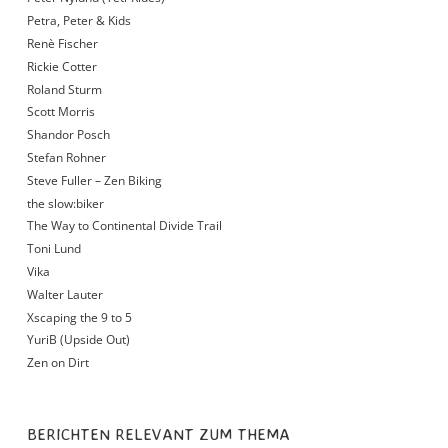
Petra, Peter & Kids
Renè Fischer
Rickie Cotter
Roland Sturm
Scott Morris
Shandor Posch
Stefan Rohner
Steve Fuller – Zen Biking
the slow:biker
The Way to Continental Divide Trail
Toni Lund
Vika
Walter Lauter
Xscaping the 9 to 5
YuriB (Upside Out)
Zen on Dirt
BERICHTEN RELEVANT ZUM THEMA