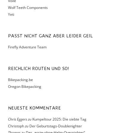
Voile
Wolf Teeth Components
Yeti
PASST NICHT GANZ ABER LEIDER GEIL
Firefly Adventure Team
REICHLICH ROUTEN UND SO!
Bikepacking.be
Oregon Bikepacking
NEUESTE KOMMENTARE
Chris Eggers
zu
Kumpeltour 2025: Die siebte Tag
Christoph
zu
Der Geburtstags-Doublenighter
Thomas
zu
Der „erste-ohne-Helm-Overnighter“