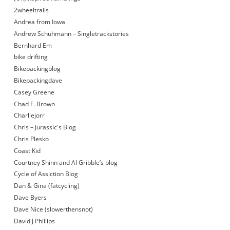
2wheeltrails
Andrea from Iowa
Andrew Schuhmann – Singletrackstories
Bernhard Em
bike drifting
Bikepackingblog
Bikepackingdave
Casey Greene
Chad F. Brown
Charliejorr
Chris – Jurassic´s Blog
Chris Plesko
Coast Kid
Courtney Shinn and Al Gribble’s blog
Cycle of Assiction Blog
Dan & Gina (fatcycling)
Dave Byers
Dave Nice (slowerthensnot)
David J Phillips