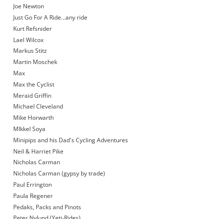
Joe Newton
Just Go For A Ride…any ride
Kurt Refsnider
Lael Wilcox
Markus Stitz
Martin Moschek
Max
Max the Cyclist
Meraid Griffin
Michael Cleveland
Mike Horwarth
MIkkel Soya
Minipips and his Dad's Cycling Adventures
Neil & Harriet Pike
Nicholas Carman
Nicholas Carman (gypsy by trade)
Paul Errington
Paula Regener
Pedaks, Packs and Pinots
Peter Nylund (Yeti-Rides)