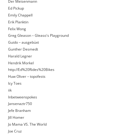
Der Meisenmann
Ed Pickup
Emily Chappell
Erik Planktin
Felix Wong
Greg Gleason – Gleaso's Playground
Guido – ausgebüxt
Gunther Desmedt
Harald Legner
Hendrik Morkel
http://Ed%20Rides%20Bikes
Huw Oliver – topofests
Icy Toes
iik
Inbetweenspokes
Jansenaztr750
Jefe Branham
Jill Homer
Jo Mama VS. The World
Joe Cruz