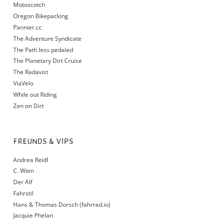
Motoscotch
Oregon Bikepacking
Pannier.cc
The Adventure Syndicate
The Path less pedaled
The Planetary Dirt Cruise
The Radavist
ViaVelo
While out Riding
Zen on Dirt
FREUNDS & VIPS
Andrea Reidl
C. Wien
Der Alf
Fahrstil
Hans & Thomas Dorsch (fahrrad.io)
Jacquie Phelan