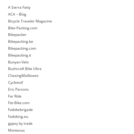
A Sierra Fatty
ACA – Blog
Bicycle Traveler Magazine
Bike-Packing.com
Bikepacker
Bikepacking.be
Bikepacking.com
Bikepacking.it
Bunyan Velo
Bushcraft Bike Ultra
ChasingMailboxes
Cycleexif
Eric Parsons
Far Ride
Fat-Bike.com
Fatbikebrigade
Fatbiking.eu
gppsy by trade
Montanus