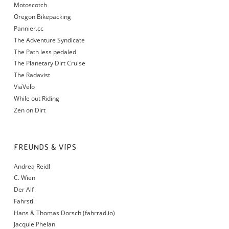
Motoscotch
Oregon Bikepacking
Pannier.cc
The Adventure Syndicate
The Path less pedaled
The Planetary Dirt Cruise
The Radavist
ViaVelo
While out Riding
Zen on Dirt
FREUNDS & VIPS
Andrea Reidl
C. Wien
Der Alf
Fahrstil
Hans & Thomas Dorsch (fahrrad.io)
Jacquie Phelan