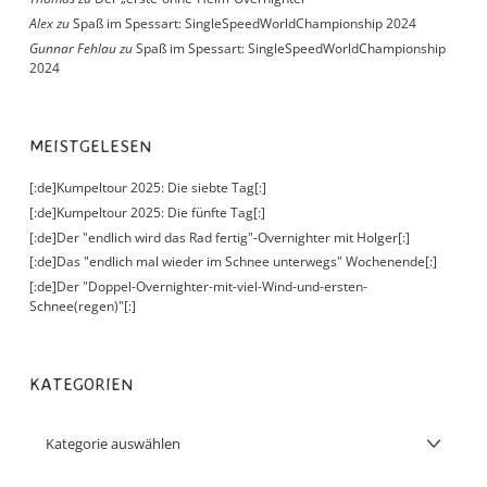
Alex
zu
Spaß im Spessart: SingleSpeedWorldChampionship 2024
Gunnar Fehlau
zu
Spaß im Spessart: SingleSpeedWorldChampionship
2024
MEISTGELESEN
[:de]Kumpeltour 2025: Die siebte Tag[:]
[:de]Kumpeltour 2025: Die fünfte Tag[:]
[:de]Der "endlich wird das Rad fertig"-Overnighter mit Holger[:]
[:de]Das "endlich mal wieder im Schnee unterwegs" Wochenende[:]
[:de]Der "Doppel-Overnighter-mit-viel-Wind-und-ersten-
Schnee(regen)"[:]
KATEGORIEN