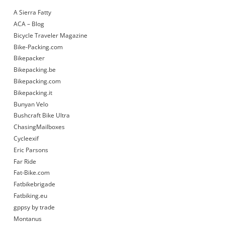
A Sierra Fatty
ACA – Blog
Bicycle Traveler Magazine
Bike-Packing.com
Bikepacker
Bikepacking.be
Bikepacking.com
Bikepacking.it
Bunyan Velo
Bushcraft Bike Ultra
ChasingMailboxes
Cycleexif
Eric Parsons
Far Ride
Fat-Bike.com
Fatbikebrigade
Fatbiking.eu
gppsy by trade
Montanus