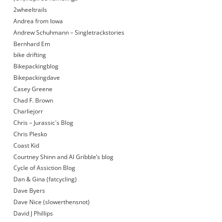
2wheeltrails
Andrea from Iowa
Andrew Schuhmann – Singletrackstories
Bernhard Em
bike drifting
Bikepackingblog
Bikepackingdave
Casey Greene
Chad F. Brown
Charliejorr
Chris – Jurassic´s Blog
Chris Plesko
Coast Kid
Courtney Shinn and Al Gribble’s blog
Cycle of Assiction Blog
Dan & Gina (fatcycling)
Dave Byers
Dave Nice (slowerthensnot)
David J Phillips