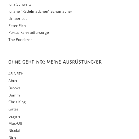
Julia Schwarz
Juliane "Radelmädchen" Schumacher
Limberlost
Peter Eich
Portus Fahrradfürsorge
The Ponderer
OHNE GEHT NIX: MEINE AUSRÜSTUNG/ER
45 NRTH
Abus
Brooks
Bumm
Chris King
Gates
Lezyne
Muc-Off
Nicolai
Niner