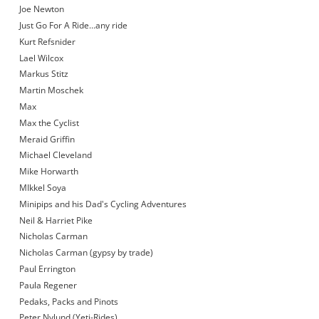
Joe Newton
Just Go For A Ride…any ride
Kurt Refsnider
Lael Wilcox
Markus Stitz
Martin Moschek
Max
Max the Cyclist
Meraid Griffin
Michael Cleveland
Mike Horwarth
MIkkel Soya
Minipips and his Dad's Cycling Adventures
Neil & Harriet Pike
Nicholas Carman
Nicholas Carman (gypsy by trade)
Paul Errington
Paula Regener
Pedaks, Packs and Pinots
Peter Nylund (Yeti-Rides)