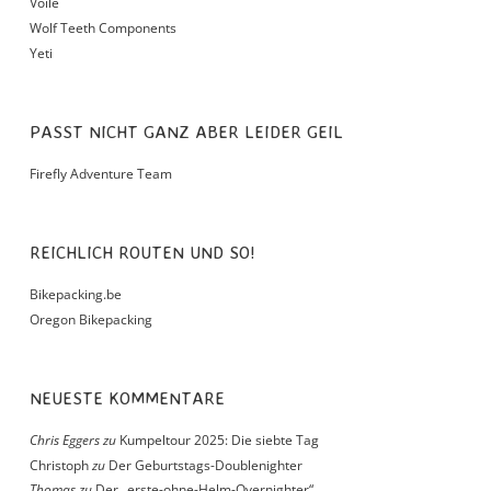
Voile
Wolf Teeth Components
Yeti
PASST NICHT GANZ ABER LEIDER GEIL
Firefly Adventure Team
REICHLICH ROUTEN UND SO!
Bikepacking.be
Oregon Bikepacking
NEUESTE KOMMENTARE
Chris Eggers
zu
Kumpeltour 2025: Die siebte Tag
Christoph
zu
Der Geburtstags-Doublenighter
Thomas
zu
Der „erste-ohne-Helm-Overnighter“