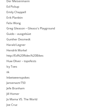
Der Meisenmann
Ed Pickup
Emily Chappell
Erik Planktin
Felix Wong
Greg Gleason – Gleaso's Playground
Guido – ausgebüxt
Gunther Desmedt
Harald Legner
Hendrik Morkel
http://Ed%20Rides%20Bikes
Huw Oliver – topofests
Icy Toes
iik
Inbetweenspokes
Jansenaztr750
Jefe Branham
Jill Homer
Jo Mama VS. The World
Joe Cruz