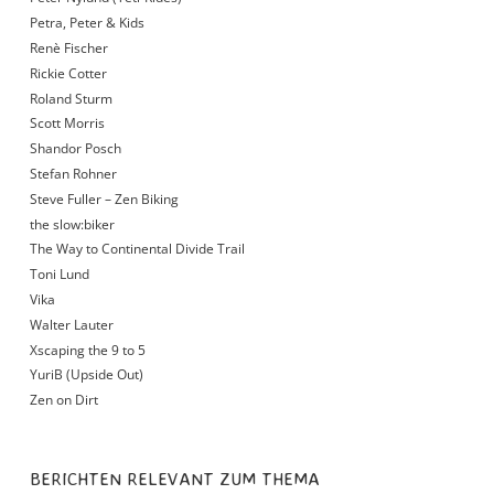
Petra, Peter & Kids
Renè Fischer
Rickie Cotter
Roland Sturm
Scott Morris
Shandor Posch
Stefan Rohner
Steve Fuller – Zen Biking
the slow:biker
The Way to Continental Divide Trail
Toni Lund
Vika
Walter Lauter
Xscaping the 9 to 5
YuriB (Upside Out)
Zen on Dirt
BERICHTEN RELEVANT ZUM THEMA