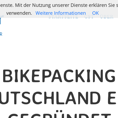
ienste. Mit der Nutzung unserer Dienste erklären Sie
verwenden.
Weitere Informationen
OK
STARTSEITE
STARTSEITE
GST
GST
ÜBER
ÜBER
R
R
BIKEPACKING
UTSCHLAND E.