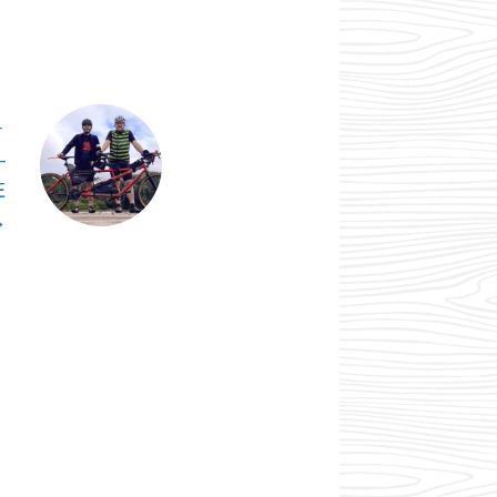
T
-
E
→