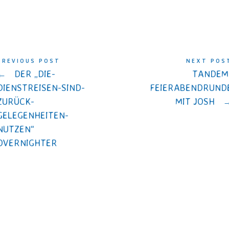
PREVIOUS POST
NEXT POS
←
DER „DIE-
TANDEM
DIENSTREISEN-SIND-
FEIERABENDRUND
ZURÜCK-
MIT JOSH
GELEGENHEITEN-
NUTZEN“
OVERNIGHTER