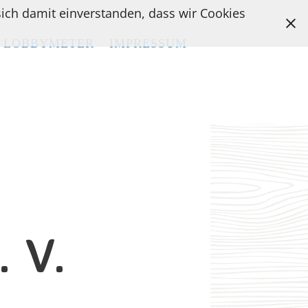
 sich damit einverstanden, dass wir Cookies
LOBBYMETER
LOBBYMETER
IMPRESSUM
IMPRESSUM
 V.