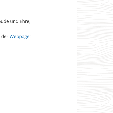
reude und Ehre,
f der
Webpage
!