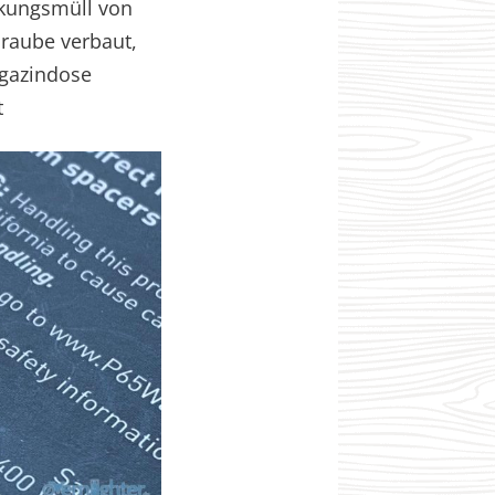
ckungsmüll von
hraube verbaut,
agazindose
t