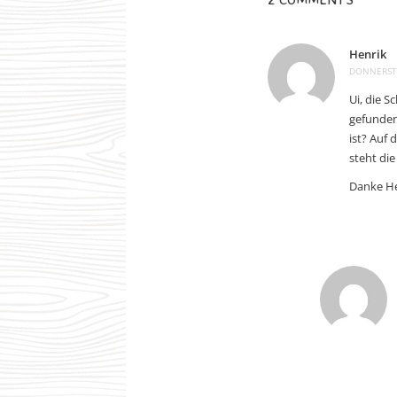
Henrik
DONNERSTA
Ui, die S
gefunden
ist? Auf
steht die
Danke He