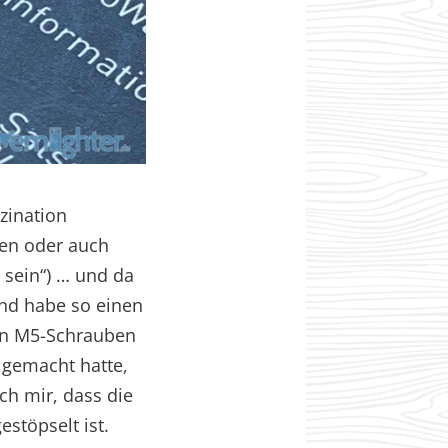
zination
len oder auch
 sein“) … und da
nd habe so einen
en M5-Schrauben
 gemacht hatte,
h mir, dass die
stöpselt ist.