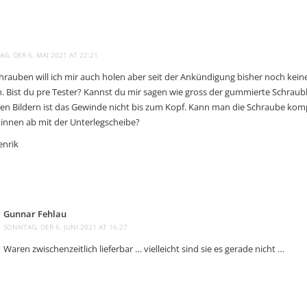
G, DER 6. MAI 2021 AT 22:21
chrauben will ich mir auch holen aber seit der Ankündigung bisher noch kein
. Bist du pre Tester? Kannst du mir sagen wie gross der gummierte Schrau
 den Bildern ist das Gewinde nicht bis zum Kopf. Kann man die Schraube kom
 innen ab mit der Unterlegscheibe?
nrik
Gunnar Fehlau
SONNTAG, DER 6. JUNI 2021 AT 16:27
Waren zwischenzeitlich lieferbar … vielleicht sind sie es gerade nicht …