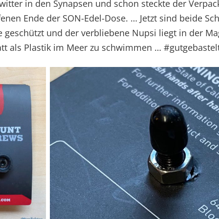
witter in den Synapsen und schon steckte der Verpa
fenen Ende der SON-Edel-Dose. … Jetzt sind beide Sc
 geschützt und der verbliebene Nupsi liegt in der M
tatt als Plastik im Meer zu schwimmen … #gutgebastel