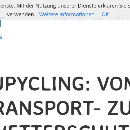
ienste. Mit der Nutzung unserer Dienste erklären Sie
verwenden.
Weitere Informationen
OK
STARTSEITE
STARTSEITE
GST
GST
ÜBER
ÜBER
R
R
UPYCLING: VO
RANSPORT- Z