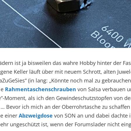
dern ist ja bisweilen das wahre Hobby hinter der Fas
gene Keller läuft über mit neuem Schrott, alten Juwe
ZuGeSies“ (in lang: „Könnte noch mal zu gebrauchen
die
Rahmentaschenschrauben
von Salsa verbauen u
-Moment, als ich den Gewindeschutzstopfen von d
 … Bevor ich mich an der Oberrohrtasche zu schaffen
ge einer
Abzweigdose
von SON an und dabei dachte ic
hr ungeschützt ist, wenn der Forumslader nicht einge