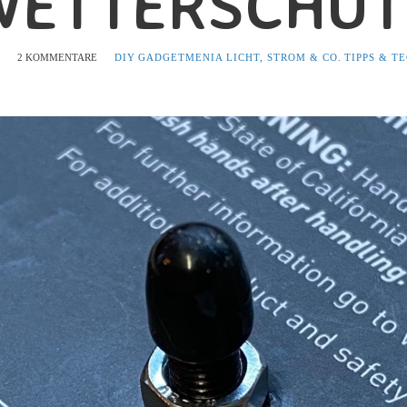
WETTERSCHUT
6
2 KOMMENTARE
DIY
GADGETMENIA
LICHT, STROM & CO.
TIPPS & T