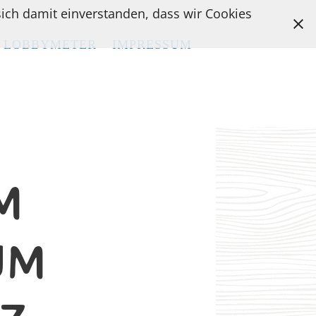
 sich damit einverstanden, dass wir Cookies
LOBBYMETER
LOBBYMETER
IMPRESSUM
IMPRESSUM
M
UM