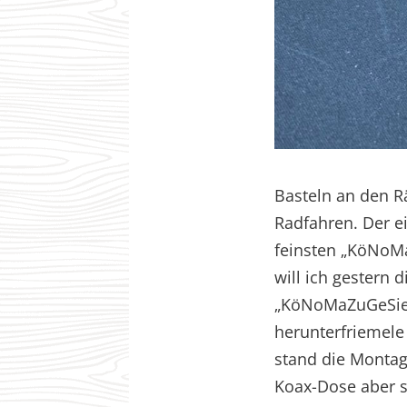
Basteln an den Rä
Radfahren. Der ei
feinsten „KöNoMa
will ich gestern 
„KöNoMaZuGeSie“
herunterfriemele
stand die Monta
Koax-Dose aber se