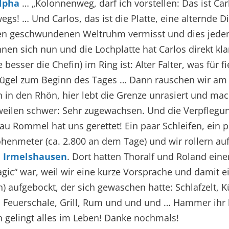
lpha
… „Kolonnenweg, darf ich vorstellen: Das ist Car
wegs! … Und Carlos, das ist die Platte, eine alternde Di
en geschwundenen Weltruhm vermisst und dies jeden
nen sich nun und die Lochplatte hat Carlos direkt kl
 besser die Chefin) im Ring ist: Alter Falter, was für f
rügel zum Beginn des Tages … Dann rauschen wir am 
n in den Rhön, hier lebt die Grenze unrasiert und mac
ilen schwer: Sehr zugewachsen. Und die Verpflegung
au Rommel hat uns gerettet! Ein paar Schleifen, ein p
henmeter (ca. 2.800 an dem Tage) und wir rollern au
n Irmelshausen
. Dort hatten Thoralf und Roland eine
gic“ war, weil wir eine kurze Vorsprache und damit e
) aufgebockt, der sich gewaschen hatte: Schlafzelt, K
, Feuerschale, Grill, Rum und und und … Hammer ihr
 gelingt alles im Leben! Danke nochmals!