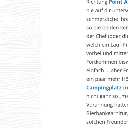
Richtung
Point A
nie auf dir unter
schmerzliche ihr
so die beiden ken
der Chef (oder die
welch ein Lauf-P
vorbei und mitte
Fortkommen biswe
einfach … aber Fr
ein paar mehr Hö
Campingplatz i
nicht ganz so „ma
Vorahnung hatten
Bierbankgarnitur
solchen Freunden