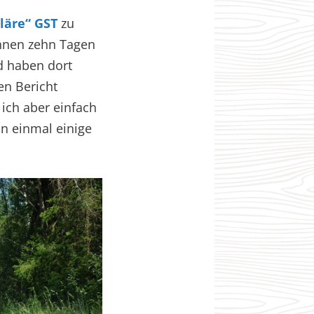
läre“ GST
zu
innen zehn Tagen
d haben dort
en Bericht
ich aber einfach
on einmal einige