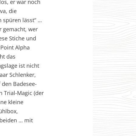
los, er war noch
va, die
 spüren lässt“ …
ar gemacht, wer
iese Stiche und
Point Alpha
ht das
slage ist nicht
aar Schlenker,
f den Badesee-
n Trial-Magic (der
ine kleine
ühlbox,
 beiden … mit