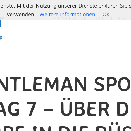
ienste. Mit der Nutzung unserer Dienste erklären Sie
verwenden.
Weitere Informationen
OK
STARTSEITE
STARTSEITE
GST
GST
ÜBER
ÜBER
R
R
NTLEMAN SPO
AG 7 – ÜBER D