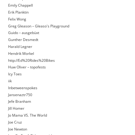
Emily Chappell
Erik Planktin
Felix Wong
Greg Gleason – Gleaso's Playground
Guido – ausgebüxt
Gunther Desmedt
Harald Legner
Hendrik Morkel
http://Ed%20Rides%20Bikes
Huw Oliver – topofests
Icy Toes
iik
Inbetweenspokes
Jansenaztr750
Jefe Branham
Jill Homer
Jo Mama VS. The World
Joe Cruz
Joe Newton