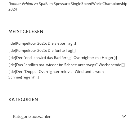
Gunnar Fehlau
zu
Spaß im Spessart: SingleSpeedWorldChampionship
2024
MEISTGELESEN
[:de]Kumpeltour 2025: Die siebte Tag[:]
[:de]Kumpeltour 2025: Die fünfte Tag[:]
[:de]Der "endlich wird das Rad fertig"-Overnighter mit Holger[:]
[:de]Das "endlich mal wieder im Schnee unterwegs" Wochenende[:]
[:de]Der "Doppel-Overnighter-mit-viel-Wind-und-ersten-
Schnee(regen)"[:]
KATEGORIEN