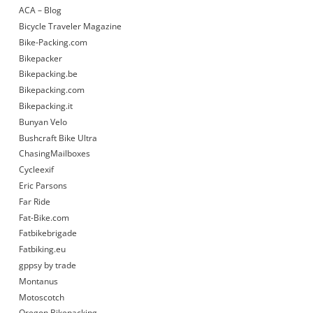
ACA – Blog
Bicycle Traveler Magazine
Bike-Packing.com
Bikepacker
Bikepacking.be
Bikepacking.com
Bikepacking.it
Bunyan Velo
Bushcraft Bike Ultra
ChasingMailboxes
Cycleexif
Eric Parsons
Far Ride
Fat-Bike.com
Fatbikebrigade
Fatbiking.eu
gppsy by trade
Montanus
Motoscotch
Oregon Bikepacking