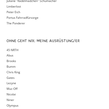
Juliane "Radelmädchen" Schumacher
Limberlost
Peter Eich
Portus Fahrradfürsorge
The Ponderer
OHNE GEHT NIX: MEINE AUSRÜSTUNG/ER
45 NRTH
Abus
Brooks
Bumm
Chris King
Gates
Lezyne
Muc-Off
Nicolai
Niner
Olympus