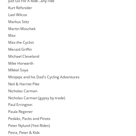
Just Go For A Ride…any ride
Kurt Refsnider
Lael Wilcox
Markus Stitz
Martin Moschek
Max
Max the Cyclist
Meraid Griffin
Michael Cleveland
Mike Horwarth
MIkkel Soya
Minipips and his Dad's Cycling Adventures
Neil & Harriet Pike
Nicholas Carman
Nicholas Carman (gypsy by trade)
Paul Errington
Paula Regener
Pedaks, Packs and Pinots
Peter Nylund (Yeti-Rides)
Petra, Peter & Kids