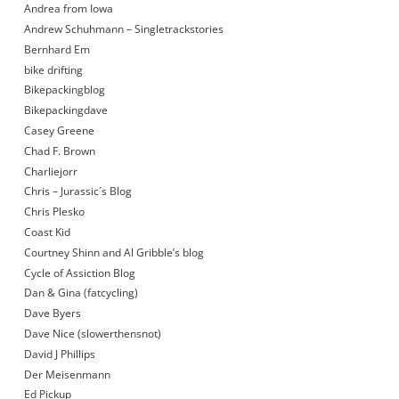
Andrea from Iowa
Andrew Schuhmann – Singletrackstories
Bernhard Em
bike drifting
Bikepackingblog
Bikepackingdave
Casey Greene
Chad F. Brown
Charliejorr
Chris – Jurassic´s Blog
Chris Plesko
Coast Kid
Courtney Shinn and Al Gribble’s blog
Cycle of Assiction Blog
Dan & Gina (fatcycling)
Dave Byers
Dave Nice (slowerthensnot)
David J Phillips
Der Meisenmann
Ed Pickup