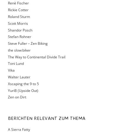
Renè Fischer
Rickie Cotter
Roland Sturm
Scott Morris
Shandor Posch
Stefan Rohner
Steve Fuller – Zen Biking
the slow:biker
The Way to Continental Divide Trail
Toni Lund
Vika
Walter Lauter
Xscaping the 9 to 5
YuriB (Upside Out)
Zen on Dirt
BERICHTEN RELEVANT ZUM THEMA
A Sierra Fatty