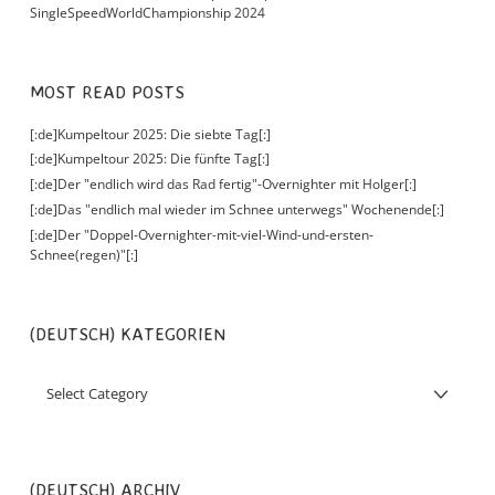
SingleSpeedWorldChampionship 2024
MOST READ POSTS
[:de]Kumpeltour 2025: Die siebte Tag[:]
[:de]Kumpeltour 2025: Die fünfte Tag[:]
[:de]Der "endlich wird das Rad fertig"-Overnighter mit Holger[:]
[:de]Das "endlich mal wieder im Schnee unterwegs" Wochenende[:]
[:de]Der "Doppel-Overnighter-mit-viel-Wind-und-ersten-
Schnee(regen)"[:]
(DEUTSCH) KATEGORIEN
(DEUTSCH) ARCHIV