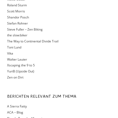
Roland Sturm
Scott Morris
Shandor Posch
Stefan Rohner
Steve Fuller – Zen Biking
the slow:biker
The Way to Continental Divide Trail
Toni Lund
Vika
Walter Lauter
Xscaping the 9 to 5
YuriB (Upside Out)
Zen on Dirt
BERICHTEN RELEVANT ZUM THEMA
A Sierra Fatty
ACA – Blog