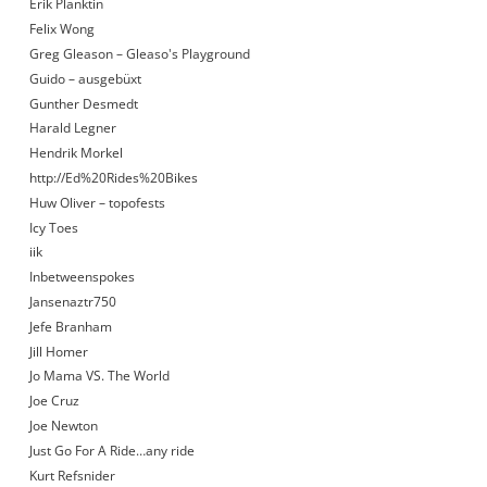
Erik Planktin
Felix Wong
Greg Gleason – Gleaso's Playground
Guido – ausgebüxt
Gunther Desmedt
Harald Legner
Hendrik Morkel
http://Ed%20Rides%20Bikes
Huw Oliver – topofests
Icy Toes
iik
Inbetweenspokes
Jansenaztr750
Jefe Branham
Jill Homer
Jo Mama VS. The World
Joe Cruz
Joe Newton
Just Go For A Ride…any ride
Kurt Refsnider