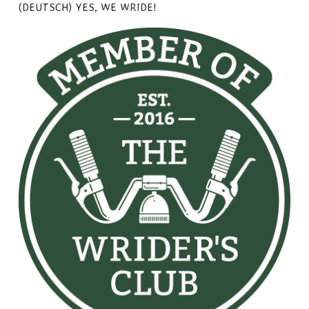
(DEUTSCH) YES, WE WRIDE!