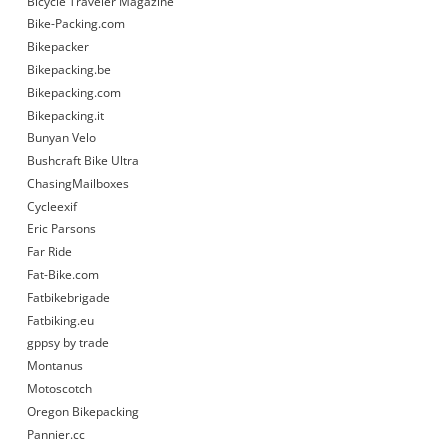
Bicycle Traveler Magazine
Bike-Packing.com
Bikepacker
Bikepacking.be
Bikepacking.com
Bikepacking.it
Bunyan Velo
Bushcraft Bike Ultra
ChasingMailboxes
Cycleexif
Eric Parsons
Far Ride
Fat-Bike.com
Fatbikebrigade
Fatbiking.eu
gppsy by trade
Montanus
Motoscotch
Oregon Bikepacking
Pannier.cc