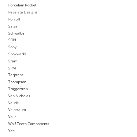
Porcelain Rocket
Revelate Designs
Rohloff
Salsa
Schwalbe
SON
Sony
Spokwerks
Sram
SRM
Tarptent
Thompson
Triggertrap
Van Nicholas
Vaude
Velotraum
Voile
Wolf Teeth Components
Yeti