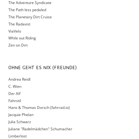
The Adventure Syndicate
The Path less pedaled
The Planetary Dirt Cruise
The Radavist
ViaVelo
While out Riding
Zen on Dirt
OHNE GEHT ES NIX (FREUNDE)
Andrea Reidl
C. Wien
Der Alf
Fahrstil
Hans & Thomas Dorsch (fahrrad.io)
Jacquie Phelan
Julia Schwarz
Juliane "Radelmädchen" Schumacher
Limberlost