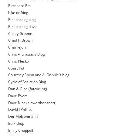
Bernhard Em
bike drifting
Bikepackingblog
Bikepackingdave
Casey Greene
Chad F. Brown
Charliejorr
Chris – Jurassic´s Blog
Chris Plesko
Coast Kid
Courtney Shinn and Al Gribble’s blog
Cycle of Assiction Blog
Dan & Gina (fatcycling)
Dave Byers
Dave Nice (slowerthensnot)
David J Phillips
Der Meisenmann
Ed Pickup
Emily Chappell