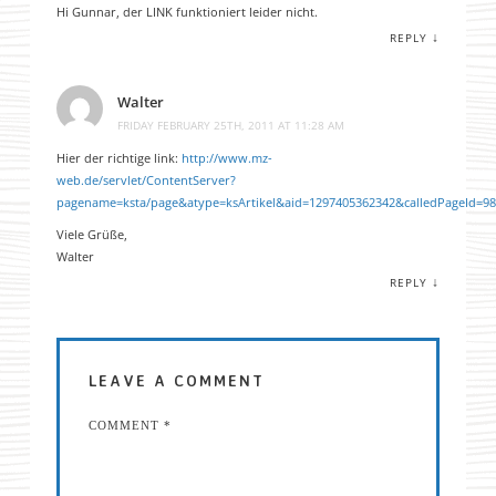
Hi Gunnar, der LINK funktioniert leider nicht.
↓
REPLY
Walter
FRIDAY FEBRUARY 25TH, 2011 AT 11:28 AM
Hier der richtige link:
http://www.mz-
web.de/servlet/ContentServer?
pagename=ksta/page&atype=ksArtikel&aid=1297405362342&calledPageId=9
Viele Grüße,
Walter
↓
REPLY
LEAVE A COMMENT
COMMENT
*