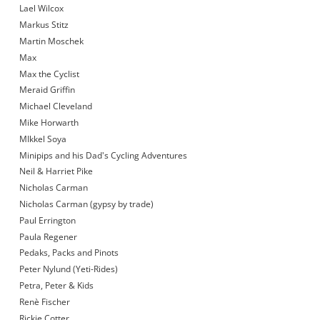
Lael Wilcox
Markus Stitz
Martin Moschek
Max
Max the Cyclist
Meraid Griffin
Michael Cleveland
Mike Horwarth
MIkkel Soya
Minipips and his Dad's Cycling Adventures
Neil & Harriet Pike
Nicholas Carman
Nicholas Carman (gypsy by trade)
Paul Errington
Paula Regener
Pedaks, Packs and Pinots
Peter Nylund (Yeti-Rides)
Petra, Peter & Kids
Renè Fischer
Rickie Cotter