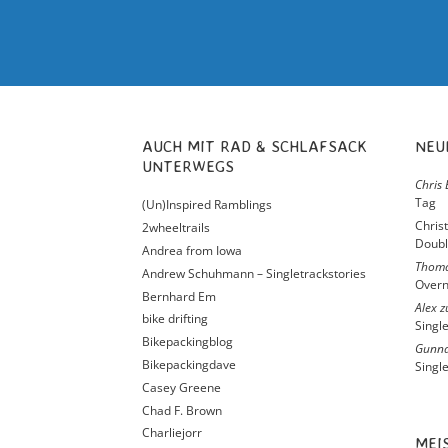
AUCH MIT RAD & SCHLAFSACK
NE
UNTERWEGS
Chris 
Tag
(Un)Inspired Ramblings
Chris
2wheeltrails
Doubl
Andrea from Iowa
Thom
Andrew Schuhmann – Singletrackstories
Overn
Bernhard Em
Alex
z
bike drifting
Singl
Bikepackingblog
Gunna
Bikepackingdave
Singl
Casey Greene
Chad F. Brown
Charliejorr
ME