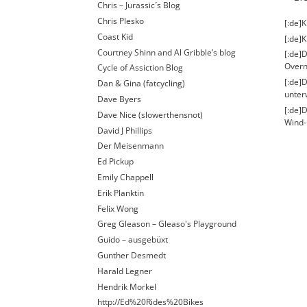
Chris – Jurassic´s Blog
Chris Plesko
[:de]
Coast Kid
[:de]K
Courtney Shinn and Al Gribble’s blog
[:de]D
Overn
Cycle of Assiction Blog
[:de]
Dan & Gina (fatcycling)
unter
Dave Byers
[:de]
Dave Nice (slowerthensnot)
Wind-
David J Phillips
Der Meisenmann
Ed Pickup
Emily Chappell
Erik Planktin
Felix Wong
Greg Gleason – Gleaso's Playground
Guido – ausgebüxt
Gunther Desmedt
Harald Legner
Hendrik Morkel
http://Ed%20Rides%20Bikes