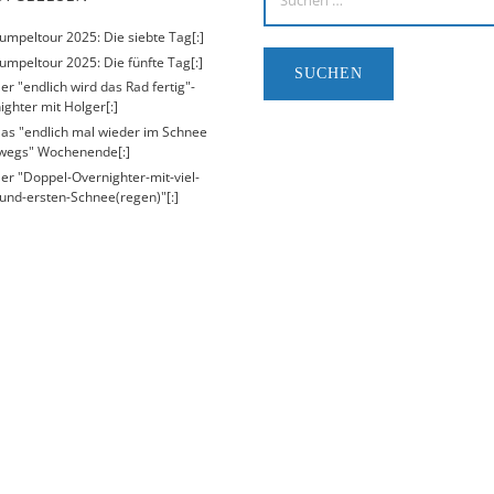
Kumpeltour 2025: Die siebte Tag[:]
umpeltour 2025: Die fünfte Tag[:]
er "endlich wird das Rad fertig"-
ighter mit Holger[:]
Das "endlich mal wieder im Schnee
wegs" Wochenende[:]
Der "Doppel-Overnighter-mit-viel-
und-ersten-Schnee(regen)"[:]