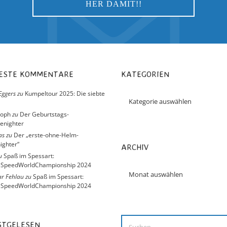
UESTE KOMMENTARE
KATEGORIEN
Eggers
zu
Kumpeltour 2025: Die siebte
toph
zu
Der Geburtstags-
enighter
as
zu
Der „erste-ohne-Helm-
ighter“
ARCHIV
u
Spaß im Spessart:
eSpeedWorldChampionship 2024
r Fehlau
zu
Spaß im Spessart:
eSpeedWorldChampionship 2024
ISTGELESEN