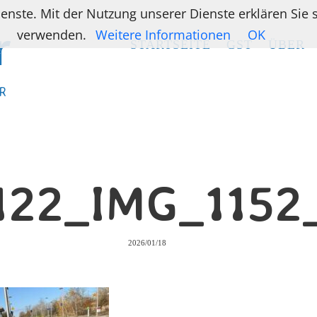
ienste. Mit der Nutzung unserer Dienste erklären Sie
verwenden.
Weitere Informationen
OK
STARTSEITE
STARTSEITE
GST
GST
ÜBER
ÜBER
R
R
122_IMG_1152
2026/01/18