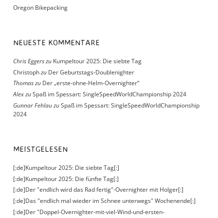
Oregon Bikepacking
NEUESTE KOMMENTARE
Chris Eggers
zu
Kumpeltour 2025: Die siebte Tag
Christoph
zu
Der Geburtstags-Doublenighter
Thomas
zu
Der „erste-ohne-Helm-Overnighter“
Alex
zu
Spaß im Spessart: SingleSpeedWorldChampionship 2024
Gunnar Fehlau
zu
Spaß im Spessart: SingleSpeedWorldChampionship
2024
MEISTGELESEN
[:de]Kumpeltour 2025: Die siebte Tag[:]
[:de]Kumpeltour 2025: Die fünfte Tag[:]
[:de]Der "endlich wird das Rad fertig"-Overnighter mit Holger[:]
[:de]Das "endlich mal wieder im Schnee unterwegs" Wochenende[:]
[:de]Der "Doppel-Overnighter-mit-viel-Wind-und-ersten-