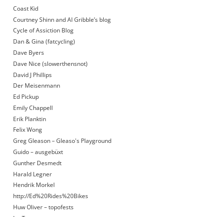
Coast Kid
Courtney Shinn and Al Gribble’s blog
Cycle of Assiction Blog
Dan & Gina (fatcycling)
Dave Byers
Dave Nice (slowerthensnot)
David J Phillips
Der Meisenmann
Ed Pickup
Emily Chappell
Erik Planktin
Felix Wong
Greg Gleason – Gleaso's Playground
Guido – ausgebüxt
Gunther Desmedt
Harald Legner
Hendrik Morkel
http://Ed%20Rides%20Bikes
Huw Oliver – topofests