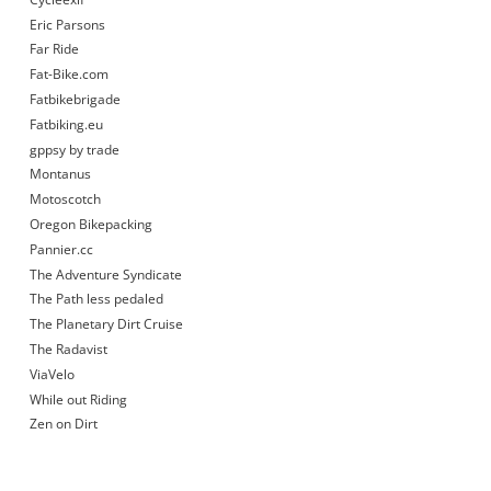
Eric Parsons
Far Ride
Fat-Bike.com
Fatbikebrigade
Fatbiking.eu
gppsy by trade
Montanus
Motoscotch
Oregon Bikepacking
Pannier.cc
The Adventure Syndicate
The Path less pedaled
The Planetary Dirt Cruise
The Radavist
ViaVelo
While out Riding
Zen on Dirt