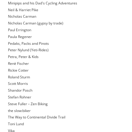
Minipips and his Dad's Cycling Adventures
Neil & Harriet Pike
Nicholas Carman
Nicholas Carman (gypsy by trade)
Paul Errington
Paula Regener
Pedaks, Packs and Pinots
Peter Nylund (Yeti-Rides)
Petra, Peter & Kids
Renè Fischer
Rickie Cotter
Roland Sturm
Scott Morris
Shandor Posch
Stefan Rohner
Steve Fuller – Zen Biking
the slow:biker
The Way to Continental Divide Trail
Toni Lund
Vika