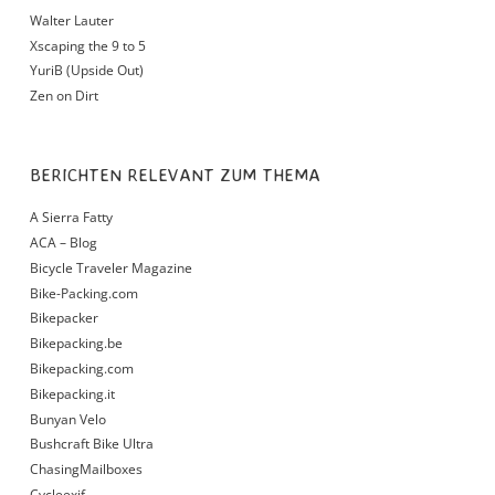
Walter Lauter
Xscaping the 9 to 5
YuriB (Upside Out)
Zen on Dirt
BERICHTEN RELEVANT ZUM THEMA
A Sierra Fatty
ACA – Blog
Bicycle Traveler Magazine
Bike-Packing.com
Bikepacker
Bikepacking.be
Bikepacking.com
Bikepacking.it
Bunyan Velo
Bushcraft Bike Ultra
ChasingMailboxes
Cycleexif