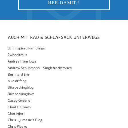
AUCH MIT RAD & SCHLAFSACK UNTERWEGS
(Un)Inspired Ramblings
2wheeltrails
Andrea from Iowa
Andrew Schuhmann – Singletrackstories
Bernhard Em
bike drifting
Bikepackingblog
Bikepackingdave
Casey Greene
Chad F. Brown
Charliejorr
Chris – Jurassic´s Blog
Chris Plesko