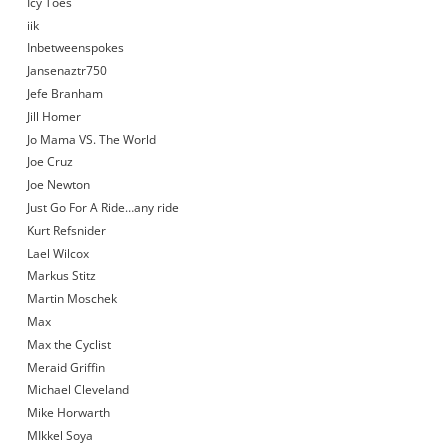
Icy Toes
iik
Inbetweenspokes
Jansenaztr750
Jefe Branham
Jill Homer
Jo Mama VS. The World
Joe Cruz
Joe Newton
Just Go For A Ride…any ride
Kurt Refsnider
Lael Wilcox
Markus Stitz
Martin Moschek
Max
Max the Cyclist
Meraid Griffin
Michael Cleveland
Mike Horwarth
MIkkel Soya