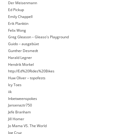
Der Meisenmann
Ed Pickup
Emily Chappell
Erik Planktin
Felix Wong
Greg Gleason – Gleaso's Playground
Guido – ausgebüxt
Gunther Desmedt
Harald Legner
Hendrik Morkel
http://Ed%20Rides%20Bikes
Huw Oliver – topofests
Icy Toes
iik
Inbetweenspokes
Jansenaztr750
Jefe Branham
Jill Homer
Jo Mama VS. The World
Joe Cruz