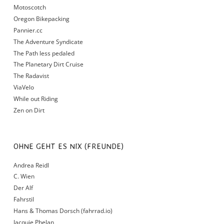
Motoscotch
Oregon Bikepacking
Pannier.cc
The Adventure Syndicate
The Path less pedaled
The Planetary Dirt Cruise
The Radavist
ViaVelo
While out Riding
Zen on Dirt
OHNE GEHT ES NIX (FREUNDE)
Andrea Reidl
C. Wien
Der Alf
Fahrstil
Hans & Thomas Dorsch (fahrrad.io)
Jacquie Phelan