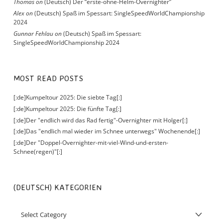
Thomas
on
(Deutsch) Der “erste-ohne-Helm-Overnighter”
Alex
on
(Deutsch) Spaß im Spessart: SingleSpeedWorldChampionship
2024
Gunnar Fehlau
on
(Deutsch) Spaß im Spessart:
SingleSpeedWorldChampionship 2024
MOST READ POSTS
[:de]Kumpeltour 2025: Die siebte Tag[:]
[:de]Kumpeltour 2025: Die fünfte Tag[:]
[:de]Der "endlich wird das Rad fertig"-Overnighter mit Holger[:]
[:de]Das "endlich mal wieder im Schnee unterwegs" Wochenende[:]
[:de]Der "Doppel-Overnighter-mit-viel-Wind-und-ersten-
Schnee(regen)"[:]
(DEUTSCH) KATEGORIEN