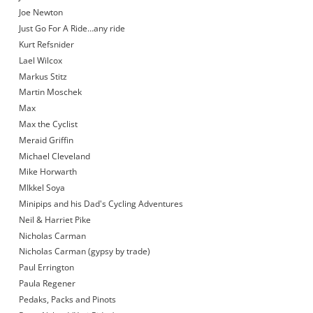
Joe Newton
Just Go For A Ride…any ride
Kurt Refsnider
Lael Wilcox
Markus Stitz
Martin Moschek
Max
Max the Cyclist
Meraid Griffin
Michael Cleveland
Mike Horwarth
MIkkel Soya
Minipips and his Dad's Cycling Adventures
Neil & Harriet Pike
Nicholas Carman
Nicholas Carman (gypsy by trade)
Paul Errington
Paula Regener
Pedaks, Packs and Pinots