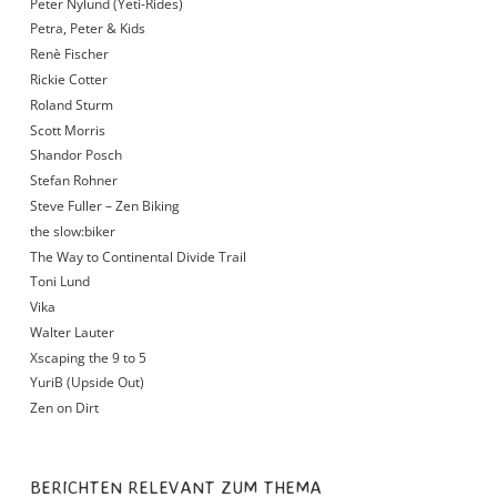
Peter Nylund (Yeti-Rides)
Petra, Peter & Kids
Renè Fischer
Rickie Cotter
Roland Sturm
Scott Morris
Shandor Posch
Stefan Rohner
Steve Fuller – Zen Biking
the slow:biker
The Way to Continental Divide Trail
Toni Lund
Vika
Walter Lauter
Xscaping the 9 to 5
YuriB (Upside Out)
Zen on Dirt
BERICHTEN RELEVANT ZUM THEMA