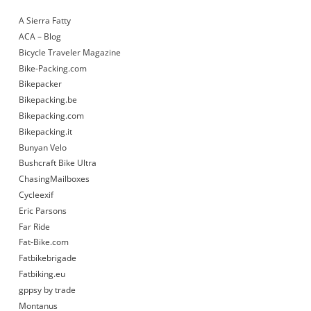
A Sierra Fatty
ACA – Blog
Bicycle Traveler Magazine
Bike-Packing.com
Bikepacker
Bikepacking.be
Bikepacking.com
Bikepacking.it
Bunyan Velo
Bushcraft Bike Ultra
ChasingMailboxes
Cycleexif
Eric Parsons
Far Ride
Fat-Bike.com
Fatbikebrigade
Fatbiking.eu
gppsy by trade
Montanus