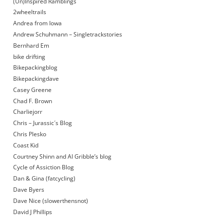
(Un)Inspired Ramblings
2wheeltrails
Andrea from Iowa
Andrew Schuhmann – Singletrackstories
Bernhard Em
bike drifting
Bikepackingblog
Bikepackingdave
Casey Greene
Chad F. Brown
Charliejorr
Chris – Jurassic´s Blog
Chris Plesko
Coast Kid
Courtney Shinn and Al Gribble’s blog
Cycle of Assiction Blog
Dan & Gina (fatcycling)
Dave Byers
Dave Nice (slowerthensnot)
David J Phillips