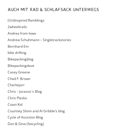
AUCH MIT RAD & SCHLAFSACK UNTERWEGS
(Un)Inspired Ramblings
2wheeltrails
Andrea from Iowa
Andrew Schuhmann – Singletrackstories
Bernhard Em
bike drifting
Bikepackingblog
Bikepackingdave
Casey Greene
Chad F. Brown
Charliejorr
Chris – Jurassic´s Blog
Chris Plesko
Coast Kid
Courtney Shinn and Al Gribble’s blog
Cycle of Assiction Blog
Dan & Gina (fatcycling)