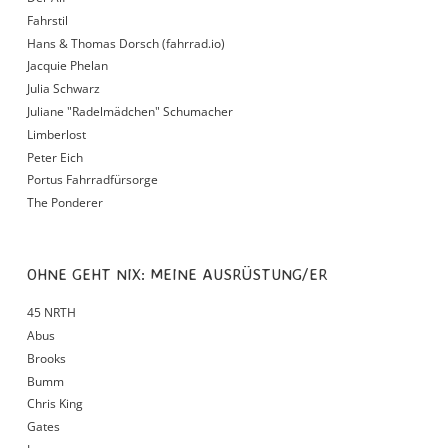
Fahrstil
Hans & Thomas Dorsch (fahrrad.io)
Jacquie Phelan
Julia Schwarz
Juliane "Radelmädchen" Schumacher
Limberlost
Peter Eich
Portus Fahrradfürsorge
The Ponderer
OHNE GEHT NIX: MEINE AUSRÜSTUNG/ER
45 NRTH
Abus
Brooks
Bumm
Chris King
Gates