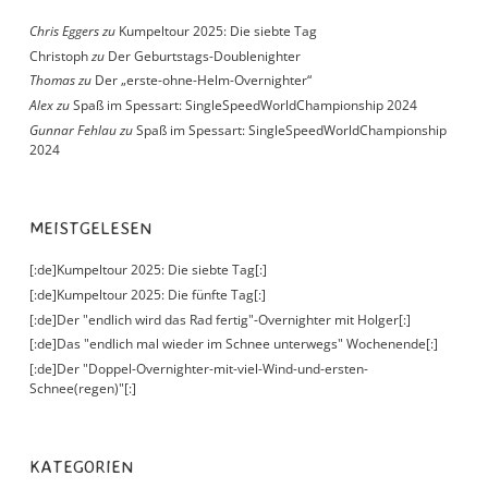
Chris Eggers
zu
Kumpeltour 2025: Die siebte Tag
Christoph
zu
Der Geburtstags-Doublenighter
Thomas
zu
Der „erste-ohne-Helm-Overnighter“
Alex
zu
Spaß im Spessart: SingleSpeedWorldChampionship 2024
Gunnar Fehlau
zu
Spaß im Spessart: SingleSpeedWorldChampionship
2024
MEISTGELESEN
[:de]Kumpeltour 2025: Die siebte Tag[:]
[:de]Kumpeltour 2025: Die fünfte Tag[:]
[:de]Der "endlich wird das Rad fertig"-Overnighter mit Holger[:]
[:de]Das "endlich mal wieder im Schnee unterwegs" Wochenende[:]
[:de]Der "Doppel-Overnighter-mit-viel-Wind-und-ersten-
Schnee(regen)"[:]
KATEGORIEN