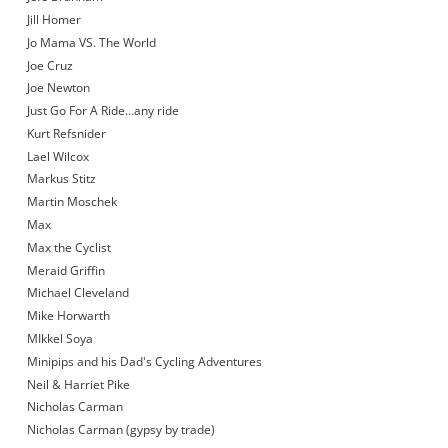
Jill Homer
Jo Mama VS. The World
Joe Cruz
Joe Newton
Just Go For A Ride…any ride
Kurt Refsnider
Lael Wilcox
Markus Stitz
Martin Moschek
Max
Max the Cyclist
Meraid Griffin
Michael Cleveland
Mike Horwarth
MIkkel Soya
Minipips and his Dad's Cycling Adventures
Neil & Harriet Pike
Nicholas Carman
Nicholas Carman (gypsy by trade)