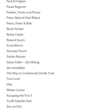
Paul Errington
Paula Regener
Pedaks, Packs and Pinots
Peter Nylund (Yeti-Rides)
Petra, Peter & Kids
Renè Fischer
Rickie Cotter
Roland Sturm
Scott Morris
Shandor Posch
Stefan Rohner
Steve Fuller – Zen Biking
the slow:biker
The Way to Continental Divide Trail
Toni Lund
Vika
Walter Lauter
Xscaping the 9 to 5
YuriB (Upside Out)
Zen on Dirt