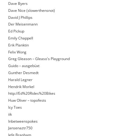
Dave Byers
Dave Nice (slowerthensnot)
David J Phillips
Der Meisenmann
Ed Pickup
Emily Chappell
Erik Planktin
Felix Wong
Greg Gleason – Gleaso's Playground
Guido – ausgebüxt
Gunther Desmedt
Harald Legner
Hendrik Morkel
http://Ed%20Rides%20Bikes
Huw Oliver – topofests
Icy Toes
iik
Inbetweenspokes
Jansenaztr750
Jefe Branham