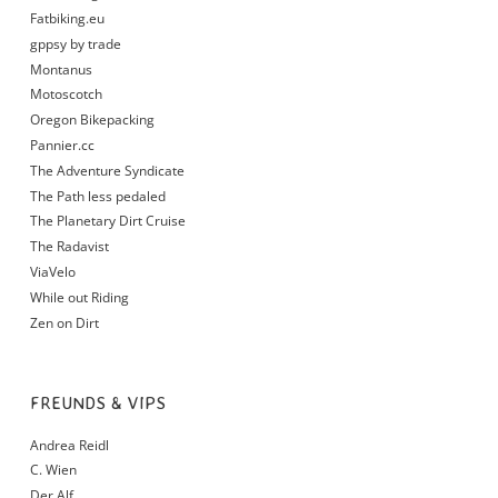
Fatbiking.eu
gppsy by trade
Montanus
Motoscotch
Oregon Bikepacking
Pannier.cc
The Adventure Syndicate
The Path less pedaled
The Planetary Dirt Cruise
The Radavist
ViaVelo
While out Riding
Zen on Dirt
FREUNDS & VIPS
Andrea Reidl
C. Wien
Der Alf