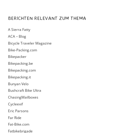
BERICHTEN RELEVANT ZUM THEMA
A Sierra Fatty
ACA – Blog
Bicycle Traveler Magazine
Bike-Packing.com
Bikepacker
Bikepacking.be
Bikepacking.com
Bikepacking.it
Bunyan Velo
Bushcraft Bike Ultra
ChasingMailboxes
Cycleexif
Eric Parsons
Far Ride
Fat-Bike.com
Fatbikebrigade