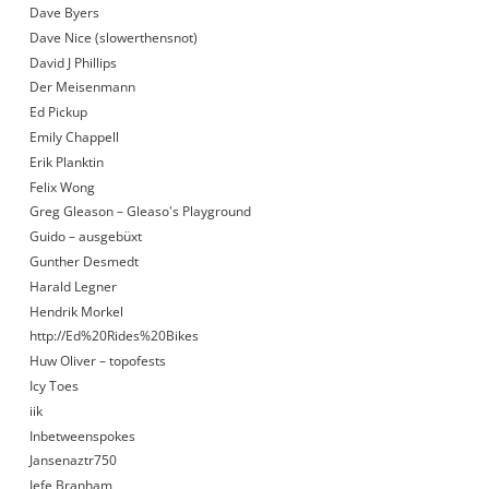
Dave Byers
Dave Nice (slowerthensnot)
David J Phillips
Der Meisenmann
Ed Pickup
Emily Chappell
Erik Planktin
Felix Wong
Greg Gleason – Gleaso's Playground
Guido – ausgebüxt
Gunther Desmedt
Harald Legner
Hendrik Morkel
http://Ed%20Rides%20Bikes
Huw Oliver – topofests
Icy Toes
iik
Inbetweenspokes
Jansenaztr750
Jefe Branham