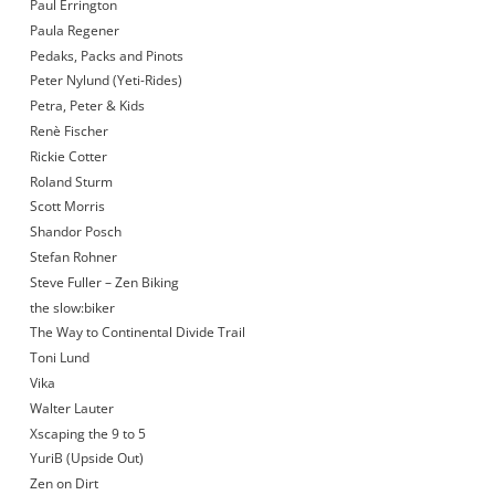
Paul Errington
Paula Regener
Pedaks, Packs and Pinots
Peter Nylund (Yeti-Rides)
Petra, Peter & Kids
Renè Fischer
Rickie Cotter
Roland Sturm
Scott Morris
Shandor Posch
Stefan Rohner
Steve Fuller – Zen Biking
the slow:biker
The Way to Continental Divide Trail
Toni Lund
Vika
Walter Lauter
Xscaping the 9 to 5
YuriB (Upside Out)
Zen on Dirt