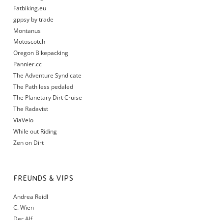
Fatbiking.eu
gppsy by trade
Montanus
Motoscotch
Oregon Bikepacking
Pannier.cc
The Adventure Syndicate
The Path less pedaled
The Planetary Dirt Cruise
The Radavist
ViaVelo
While out Riding
Zen on Dirt
FREUNDS & VIPS
Andrea Reidl
C. Wien
Der Alf