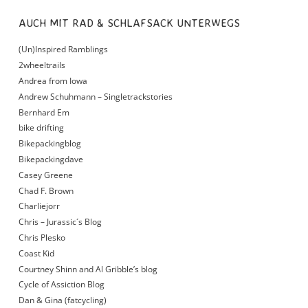
AUCH MIT RAD & SCHLAFSACK UNTERWEGS
(Un)Inspired Ramblings
2wheeltrails
Andrea from Iowa
Andrew Schuhmann – Singletrackstories
Bernhard Em
bike drifting
Bikepackingblog
Bikepackingdave
Casey Greene
Chad F. Brown
Charliejorr
Chris – Jurassic´s Blog
Chris Plesko
Coast Kid
Courtney Shinn and Al Gribble’s blog
Cycle of Assiction Blog
Dan & Gina (fatcycling)