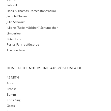
Fahrstil
Hans & Thomas Dorsch (fahrrad.io)
Jacquie Phelan
Julia Schwarz
Juliane "Radelmädchen" Schumacher
Limberlost
Peter Eich
Portus Fahrradfürsorge
The Ponderer
OHNE GEHT NIX: MEINE AUSRÜSTUNG/ER
45 NRTH
Abus
Brooks
Bumm
Chris King
Gates