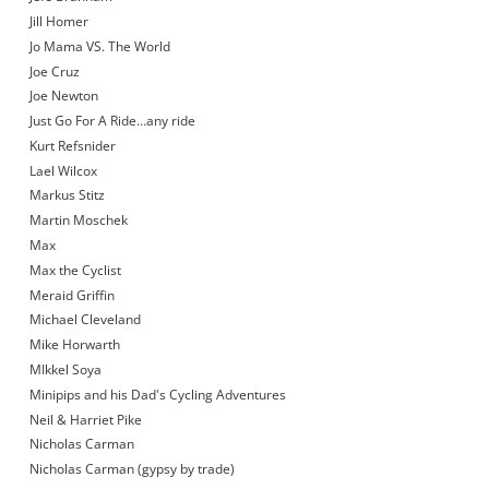
Jill Homer
Jo Mama VS. The World
Joe Cruz
Joe Newton
Just Go For A Ride…any ride
Kurt Refsnider
Lael Wilcox
Markus Stitz
Martin Moschek
Max
Max the Cyclist
Meraid Griffin
Michael Cleveland
Mike Horwarth
MIkkel Soya
Minipips and his Dad's Cycling Adventures
Neil & Harriet Pike
Nicholas Carman
Nicholas Carman (gypsy by trade)