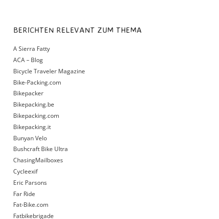
BERICHTEN RELEVANT ZUM THEMA
A Sierra Fatty
ACA – Blog
Bicycle Traveler Magazine
Bike-Packing.com
Bikepacker
Bikepacking.be
Bikepacking.com
Bikepacking.it
Bunyan Velo
Bushcraft Bike Ultra
ChasingMailboxes
Cycleexif
Eric Parsons
Far Ride
Fat-Bike.com
Fatbikebrigade