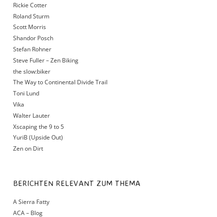
Rickie Cotter
Roland Sturm
Scott Morris
Shandor Posch
Stefan Rohner
Steve Fuller – Zen Biking
the slow:biker
The Way to Continental Divide Trail
Toni Lund
Vika
Walter Lauter
Xscaping the 9 to 5
YuriB (Upside Out)
Zen on Dirt
BERICHTEN RELEVANT ZUM THEMA
A Sierra Fatty
ACA – Blog