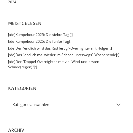
2024
MEISTGELESEN
[:de]Kumpeltour 2025: Die siebte Tag[:]
[:de]Kumpeltour 2025: Die fünfte Tag[:]
[:de]Der "endlich wird das Rad fertig"-Overnighter mit Holger[:]
[:de]Das "endlich mal wieder im Schnee unterwegs" Wochenende[:]
[:de]Der "Doppel-Overnighter-mit-viel-Wind-und-ersten-
Schnee(regen)"[:]
KATEGORIEN
ARCHIV