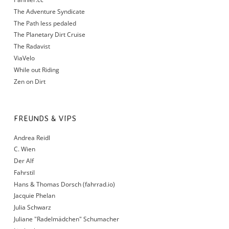
The Adventure Syndicate
The Path less pedaled
The Planetary Dirt Cruise
The Radavist
ViaVelo
While out Riding
Zen on Dirt
FREUNDS & VIPS
Andrea Reidl
C. Wien
Der Alf
Fahrstil
Hans & Thomas Dorsch (fahrrad.io)
Jacquie Phelan
Julia Schwarz
Juliane "Radelmädchen" Schumacher