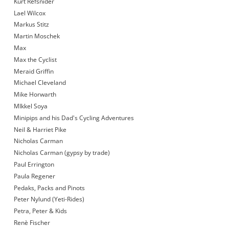
Kurt Refsnider
Lael Wilcox
Markus Stitz
Martin Moschek
Max
Max the Cyclist
Meraid Griffin
Michael Cleveland
Mike Horwarth
MIkkel Soya
Minipips and his Dad's Cycling Adventures
Neil & Harriet Pike
Nicholas Carman
Nicholas Carman (gypsy by trade)
Paul Errington
Paula Regener
Pedaks, Packs and Pinots
Peter Nylund (Yeti-Rides)
Petra, Peter & Kids
Renè Fischer