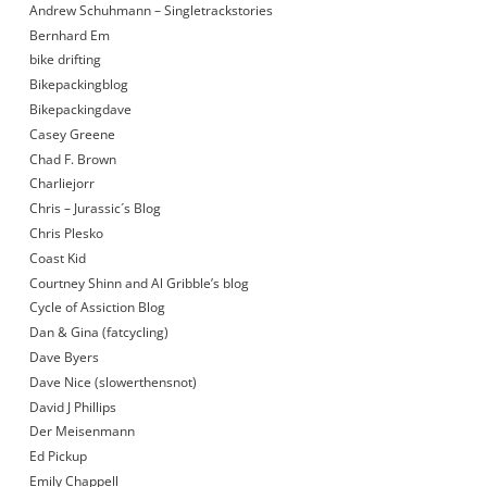
Andrew Schuhmann – Singletrackstories
Bernhard Em
bike drifting
Bikepackingblog
Bikepackingdave
Casey Greene
Chad F. Brown
Charliejorr
Chris – Jurassic´s Blog
Chris Plesko
Coast Kid
Courtney Shinn and Al Gribble’s blog
Cycle of Assiction Blog
Dan & Gina (fatcycling)
Dave Byers
Dave Nice (slowerthensnot)
David J Phillips
Der Meisenmann
Ed Pickup
Emily Chappell