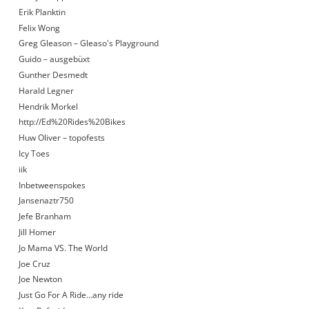
Erik Planktin
Felix Wong
Greg Gleason – Gleaso's Playground
Guido – ausgebüxt
Gunther Desmedt
Harald Legner
Hendrik Morkel
http://Ed%20Rides%20Bikes
Huw Oliver – topofests
Icy Toes
iik
Inbetweenspokes
Jansenaztr750
Jefe Branham
Jill Homer
Jo Mama VS. The World
Joe Cruz
Joe Newton
Just Go For A Ride…any ride