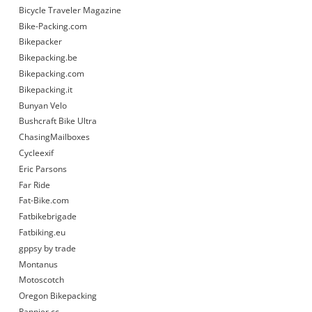
Bicycle Traveler Magazine
Bike-Packing.com
Bikepacker
Bikepacking.be
Bikepacking.com
Bikepacking.it
Bunyan Velo
Bushcraft Bike Ultra
ChasingMailboxes
Cycleexif
Eric Parsons
Far Ride
Fat-Bike.com
Fatbikebrigade
Fatbiking.eu
gppsy by trade
Montanus
Motoscotch
Oregon Bikepacking
Pannier.cc