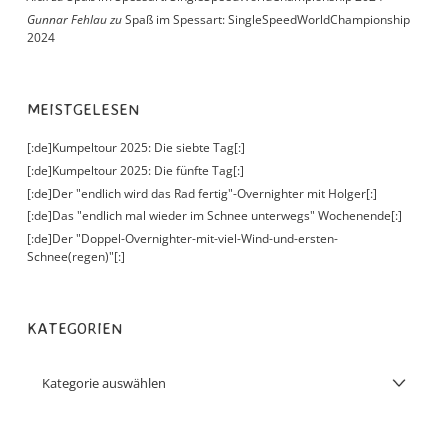
Gunnar Fehlau
zu
Spaß im Spessart: SingleSpeedWorldChampionship
2024
MEISTGELESEN
[:de]Kumpeltour 2025: Die siebte Tag[:]
[:de]Kumpeltour 2025: Die fünfte Tag[:]
[:de]Der "endlich wird das Rad fertig"-Overnighter mit Holger[:]
[:de]Das "endlich mal wieder im Schnee unterwegs" Wochenende[:]
[:de]Der "Doppel-Overnighter-mit-viel-Wind-und-ersten-
Schnee(regen)"[:]
KATEGORIEN