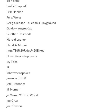
Ed Pickup
Emily Chappell
Erik Planktin
Felix Wong
Greg Gleason – Gleaso's Playground
Guido – ausgebüxt
Gunther Desmedt
Harald Legner
Hendrik Morkel
http://Ed%20Rides%20Bikes
Huw Oliver – topofests
Icy Toes
iik
Inbetweenspokes
Jansenaztr750
Jefe Branham
Jill Homer
Jo Mama VS. The World
Joe Cruz
Joe Newton