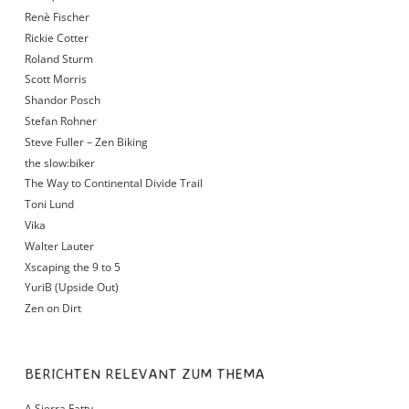
Renè Fischer
Rickie Cotter
Roland Sturm
Scott Morris
Shandor Posch
Stefan Rohner
Steve Fuller – Zen Biking
the slow:biker
The Way to Continental Divide Trail
Toni Lund
Vika
Walter Lauter
Xscaping the 9 to 5
YuriB (Upside Out)
Zen on Dirt
BERICHTEN RELEVANT ZUM THEMA
A Sierra Fatty