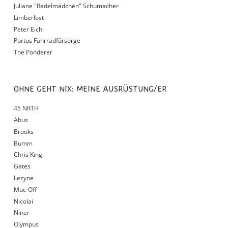
Juliane "Radelmädchen" Schumacher
Limberlost
Peter Eich
Portus Fahrradfürsorge
The Ponderer
OHNE GEHT NIX: MEINE AUSRÜSTUNG/ER
45 NRTH
Abus
Brooks
Bumm
Chris King
Gates
Lezyne
Muc-Off
Nicolai
Niner
Olympus