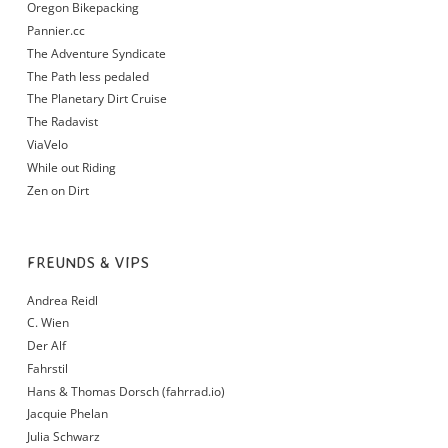
Oregon Bikepacking
Pannier.cc
The Adventure Syndicate
The Path less pedaled
The Planetary Dirt Cruise
The Radavist
ViaVelo
While out Riding
Zen on Dirt
FREUNDS & VIPS
Andrea Reidl
C. Wien
Der Alf
Fahrstil
Hans & Thomas Dorsch (fahrrad.io)
Jacquie Phelan
Julia Schwarz