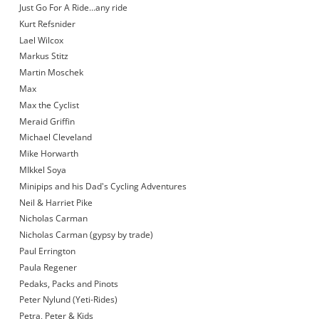
Just Go For A Ride…any ride
Kurt Refsnider
Lael Wilcox
Markus Stitz
Martin Moschek
Max
Max the Cyclist
Meraid Griffin
Michael Cleveland
Mike Horwarth
MIkkel Soya
Minipips and his Dad's Cycling Adventures
Neil & Harriet Pike
Nicholas Carman
Nicholas Carman (gypsy by trade)
Paul Errington
Paula Regener
Pedaks, Packs and Pinots
Peter Nylund (Yeti-Rides)
Petra, Peter & Kids