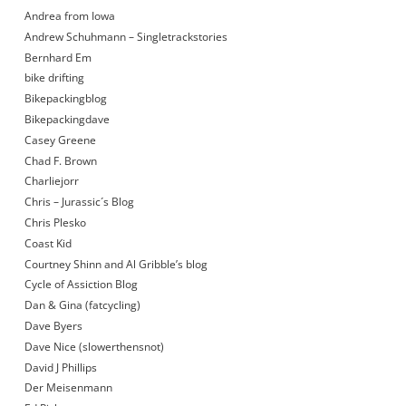
Andrea from Iowa
Andrew Schuhmann – Singletrackstories
Bernhard Em
bike drifting
Bikepackingblog
Bikepackingdave
Casey Greene
Chad F. Brown
Charliejorr
Chris – Jurassic´s Blog
Chris Plesko
Coast Kid
Courtney Shinn and Al Gribble’s blog
Cycle of Assiction Blog
Dan & Gina (fatcycling)
Dave Byers
Dave Nice (slowerthensnot)
David J Phillips
Der Meisenmann