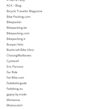
ACA – Blog
Bicycle Traveler Magazine
Bike-Packing.com
Bikepacker
Bikepacking.be
Bikepacking.com
Bikepacking.it
Bunyan Velo
Bushcraft Bike Ultra
ChasingMailboxes
Cycleexif
Eric Parsons
Far Ride
Fat-Bike.com
Fatbikebrigade
Fatbiking.eu
gppsy by trade
Montanus
Motoscotch