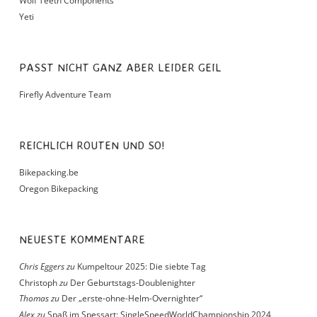
Wolf Teeth Components
Yeti
PASST NICHT GANZ ABER LEIDER GEIL
Firefly Adventure Team
REICHLICH ROUTEN UND SO!
Bikepacking.be
Oregon Bikepacking
NEUESTE KOMMENTARE
Chris Eggers
zu
Kumpeltour 2025: Die siebte Tag
Christoph
zu
Der Geburtstags-Doublenighter
Thomas
zu
Der „erste-ohne-Helm-Overnighter“
Alex
zu
Spaß im Spessart: SingleSpeedWorldChampionship 2024