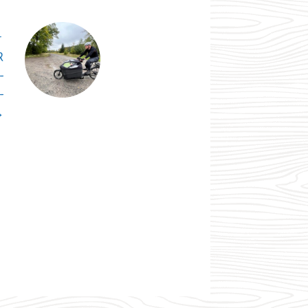
T
R
-
-
→