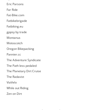
Eric Parsons
Far Ride
Fat-Bike.com
Fatbikebrigade
Fatbiking.eu
gppsy by trade
Montanus
Motoscotch
Oregon Bikepacking
Pannier.cc
The Adventure Syndicate
The Path less pedaled
The Planetary Dirt Cruise
The Radavist
ViaVelo
While out Riding
Zen on Dirt