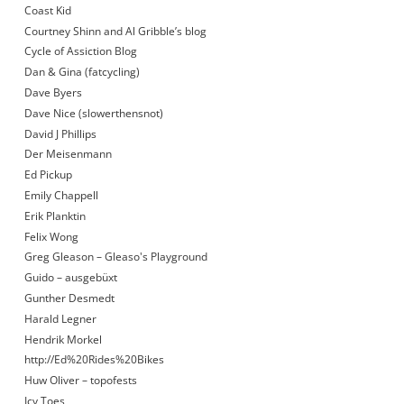
Coast Kid
Courtney Shinn and Al Gribble’s blog
Cycle of Assiction Blog
Dan & Gina (fatcycling)
Dave Byers
Dave Nice (slowerthensnot)
David J Phillips
Der Meisenmann
Ed Pickup
Emily Chappell
Erik Planktin
Felix Wong
Greg Gleason – Gleaso's Playground
Guido – ausgebüxt
Gunther Desmedt
Harald Legner
Hendrik Morkel
http://Ed%20Rides%20Bikes
Huw Oliver – topofests
Icy Toes