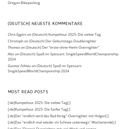
Oregon Bikepacking
(DEUTSCH) NEUESTE KOMMENTARE
Chris Eggers
on
(Deutsch) Kumpeltour 2025: Die siebte Tag
Christoph
on
(Deutsch) Der Geburtstags-Doublenighter
Thomas
on
(Deutsch) Der “erste-ohne-Helm-Overnighter”
Alex
on
(Deutsch) Spaß im Spessart: SingleSpeedWorldChampionship
2024
Gunnar Fehlau
on
(Deutsch) Spaß im Spessart:
SingleSpeedWorldChampionship 2024
MOST READ POSTS
[:de]Kumpeltour 2025: Die siebte Tag[:]
[:de]Kumpeltour 2025: Die fünfte Tag[:]
[:de]Der "endlich wird das Rad fertig"-Overnighter mit Holger[:]
[:de]Das "endlich mal wieder im Schnee unterwegs" Wochenende[:]
[:de]Der "Doppel-Overnighter-mit-viel-Wind-und-ersten-