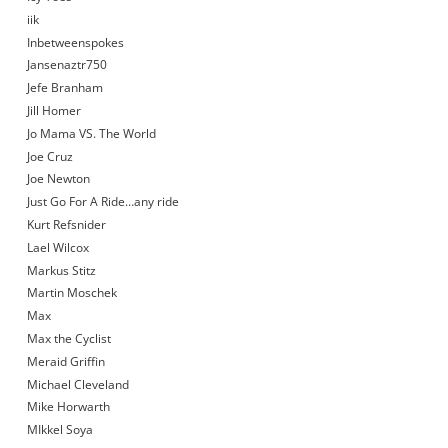
iik
Inbetweenspokes
Jansenaztr750
Jefe Branham
Jill Homer
Jo Mama VS. The World
Joe Cruz
Joe Newton
Just Go For A Ride…any ride
Kurt Refsnider
Lael Wilcox
Markus Stitz
Martin Moschek
Max
Max the Cyclist
Meraid Griffin
Michael Cleveland
Mike Horwarth
MIkkel Soya