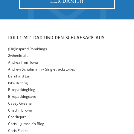
ROLLT MIT RAD UND DEN SCHLAFSACK AUS
(Un)Inspired Ramblings
2wheeltrails
Andrea from Iowa
Andrew Schuhmann – Singletrackstories
Bernhard Em
bike drifting
Bikepackingblog
Bikepackingdave
Casey Greene
Chad F. Brown
Charliejorr
Chris – Jurassic´s Blog
Chris Plesko