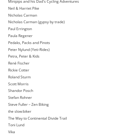
Minipips and his Dad's Cycling Adventures
Neil & Harriet Pike
Nicholas Carman
Nicholas Carman (gypsy by trade)
Paul Errington
Paula Regener
Pedaks, Packs and Pinots
Peter Nylund (Yeti-Rides)
Petra, Peter & Kids
Renè Fischer
Rickie Cotter
Roland Sturm
Scott Morris
Shandor Posch
Stefan Rohner
Steve Fuller – Zen Biking
the slow:biker
The Way to Continental Divide Trail
Toni Lund
Vika