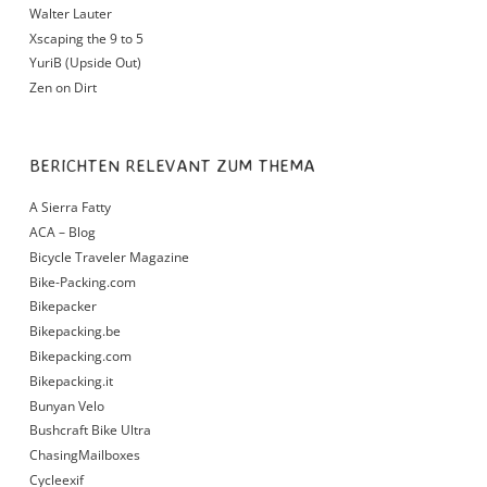
Walter Lauter
Xscaping the 9 to 5
YuriB (Upside Out)
Zen on Dirt
BERICHTEN RELEVANT ZUM THEMA
A Sierra Fatty
ACA – Blog
Bicycle Traveler Magazine
Bike-Packing.com
Bikepacker
Bikepacking.be
Bikepacking.com
Bikepacking.it
Bunyan Velo
Bushcraft Bike Ultra
ChasingMailboxes
Cycleexif