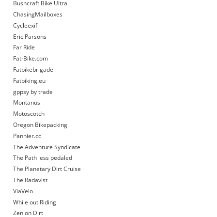
Bushcraft Bike Ultra
ChasingMailboxes
Cycleexif
Eric Parsons
Far Ride
Fat-Bike.com
Fatbikebrigade
Fatbiking.eu
gppsy by trade
Montanus
Motoscotch
Oregon Bikepacking
Pannier.cc
The Adventure Syndicate
The Path less pedaled
The Planetary Dirt Cruise
The Radavist
ViaVelo
While out Riding
Zen on Dirt