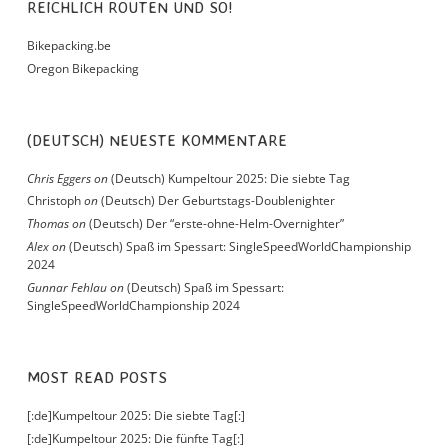
REICHLICH ROUTEN UND SO!
Bikepacking.be
Oregon Bikepacking
(DEUTSCH) NEUESTE KOMMENTARE
Chris Eggers
on
(Deutsch) Kumpeltour 2025: Die siebte Tag
Christoph
on
(Deutsch) Der Geburtstags-Doublenighter
Thomas
on
(Deutsch) Der “erste-ohne-Helm-Overnighter”
Alex
on
(Deutsch) Spaß im Spessart: SingleSpeedWorldChampionship
2024
Gunnar Fehlau
on
(Deutsch) Spaß im Spessart:
SingleSpeedWorldChampionship 2024
MOST READ POSTS
[:de]Kumpeltour 2025: Die siebte Tag[:]
[:de]Kumpeltour 2025: Die fünfte Tag[:]