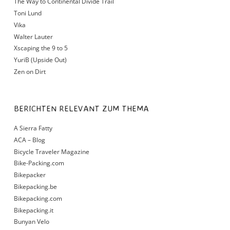
The Way to Continental Divide Trail
Toni Lund
Vika
Walter Lauter
Xscaping the 9 to 5
YuriB (Upside Out)
Zen on Dirt
BERICHTEN RELEVANT ZUM THEMA
A Sierra Fatty
ACA – Blog
Bicycle Traveler Magazine
Bike-Packing.com
Bikepacker
Bikepacking.be
Bikepacking.com
Bikepacking.it
Bunyan Velo