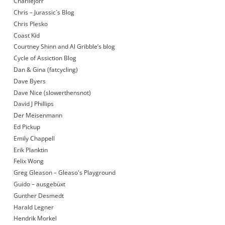
Charliejorr
Chris – Jurassic´s Blog
Chris Plesko
Coast Kid
Courtney Shinn and Al Gribble’s blog
Cycle of Assiction Blog
Dan & Gina (fatcycling)
Dave Byers
Dave Nice (slowerthensnot)
David J Phillips
Der Meisenmann
Ed Pickup
Emily Chappell
Erik Planktin
Felix Wong
Greg Gleason – Gleaso's Playground
Guido – ausgebüxt
Gunther Desmedt
Harald Legner
Hendrik Morkel