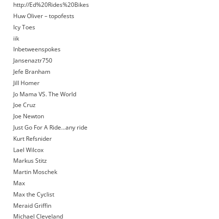
http://Ed%20Rides%20Bikes
Huw Oliver – topofests
Icy Toes
iik
Inbetweenspokes
Jansenaztr750
Jefe Branham
Jill Homer
Jo Mama VS. The World
Joe Cruz
Joe Newton
Just Go For A Ride…any ride
Kurt Refsnider
Lael Wilcox
Markus Stitz
Martin Moschek
Max
Max the Cyclist
Meraid Griffin
Michael Cleveland