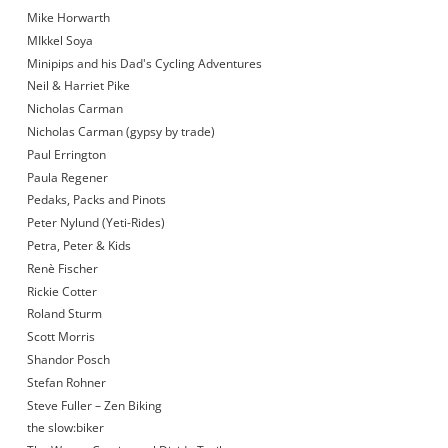
Mike Horwarth
MIkkel Soya
Minipips and his Dad's Cycling Adventures
Neil & Harriet Pike
Nicholas Carman
Nicholas Carman (gypsy by trade)
Paul Errington
Paula Regener
Pedaks, Packs and Pinots
Peter Nylund (Yeti-Rides)
Petra, Peter & Kids
Renè Fischer
Rickie Cotter
Roland Sturm
Scott Morris
Shandor Posch
Stefan Rohner
Steve Fuller – Zen Biking
the slow:biker