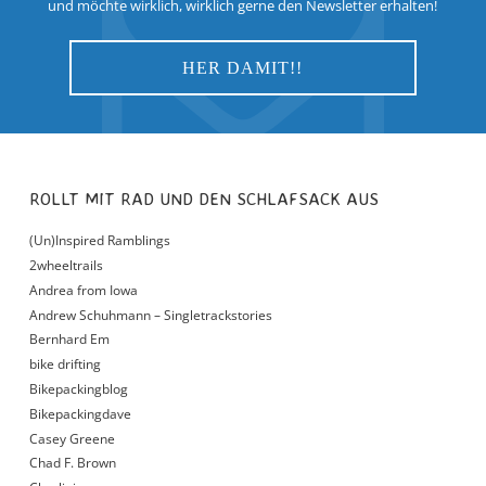
und möchte wirklich, wirklich gerne den Newsletter erhalten!
ROLLT MIT RAD UND DEN SCHLAFSACK AUS
(Un)Inspired Ramblings
2wheeltrails
Andrea from Iowa
Andrew Schuhmann – Singletrackstories
Bernhard Em
bike drifting
Bikepackingblog
Bikepackingdave
Casey Greene
Chad F. Brown