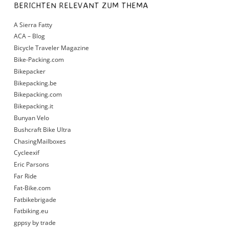
BERICHTEN RELEVANT ZUM THEMA
A Sierra Fatty
ACA – Blog
Bicycle Traveler Magazine
Bike-Packing.com
Bikepacker
Bikepacking.be
Bikepacking.com
Bikepacking.it
Bunyan Velo
Bushcraft Bike Ultra
ChasingMailboxes
Cycleexif
Eric Parsons
Far Ride
Fat-Bike.com
Fatbikebrigade
Fatbiking.eu
gppsy by trade