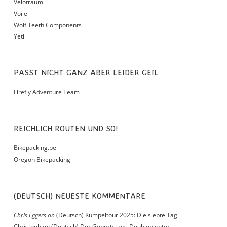
Velotraum
Voile
Wolf Teeth Components
Yeti
PASST NICHT GANZ ABER LEIDER GEIL
Firefly Adventure Team
REICHLICH ROUTEN UND SO!
Bikepacking.be
Oregon Bikepacking
(DEUTSCH) NEUESTE KOMMENTARE
Chris Eggers
on
(Deutsch) Kumpeltour 2025: Die siebte Tag
Christoph
on
(Deutsch) Der Geburtstags-Doublenighter