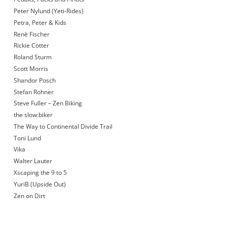
Peter Nylund (Yeti-Rides)
Petra, Peter & Kids
Renè Fischer
Rickie Cotter
Roland Sturm
Scott Morris
Shandor Posch
Stefan Rohner
Steve Fuller – Zen Biking
the slow:biker
The Way to Continental Divide Trail
Toni Lund
Vika
Walter Lauter
Xscaping the 9 to 5
YuriB (Upside Out)
Zen on Dirt