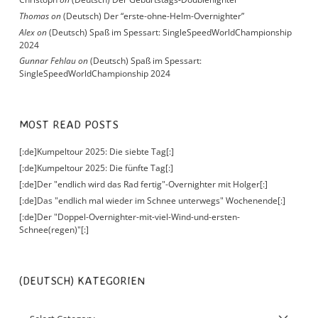
Thomas
on
(Deutsch) Der “erste-ohne-Helm-Overnighter”
Alex
on
(Deutsch) Spaß im Spessart: SingleSpeedWorldChampionship
2024
Gunnar Fehlau
on
(Deutsch) Spaß im Spessart:
SingleSpeedWorldChampionship 2024
MOST READ POSTS
[:de]Kumpeltour 2025: Die siebte Tag[:]
[:de]Kumpeltour 2025: Die fünfte Tag[:]
[:de]Der "endlich wird das Rad fertig"-Overnighter mit Holger[:]
[:de]Das "endlich mal wieder im Schnee unterwegs" Wochenende[:]
[:de]Der "Doppel-Overnighter-mit-viel-Wind-und-ersten-
Schnee(regen)"[:]
(DEUTSCH) KATEGORIEN