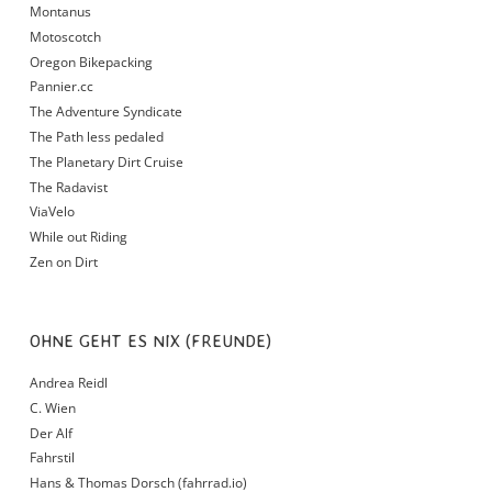
Montanus
Motoscotch
Oregon Bikepacking
Pannier.cc
The Adventure Syndicate
The Path less pedaled
The Planetary Dirt Cruise
The Radavist
ViaVelo
While out Riding
Zen on Dirt
OHNE GEHT ES NIX (FREUNDE)
Andrea Reidl
C. Wien
Der Alf
Fahrstil
Hans & Thomas Dorsch (fahrrad.io)