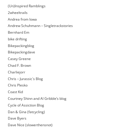
(Un)Inspired Ramblings
2wheeltrails
Andrea from Iowa
Andrew Schuhmann – Singletrackstories
Bernhard Em
bike drifting
Bikepackingblog
Bikepackingdave
Casey Greene
Chad F. Brown
Charliejorr
Chris – Jurassic´s Blog
Chris Plesko
Coast Kid
Courtney Shinn and Al Gribble’s blog
Cycle of Assiction Blog
Dan & Gina (fatcycling)
Dave Byers
Dave Nice (slowerthensnot)