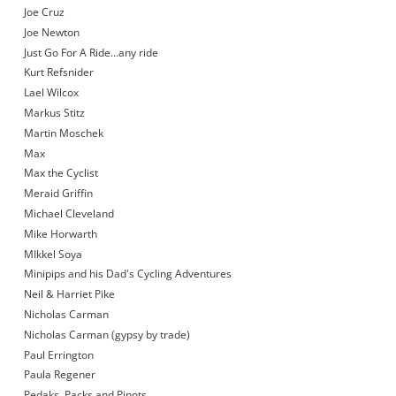
Joe Cruz
Joe Newton
Just Go For A Ride…any ride
Kurt Refsnider
Lael Wilcox
Markus Stitz
Martin Moschek
Max
Max the Cyclist
Meraid Griffin
Michael Cleveland
Mike Horwarth
MIkkel Soya
Minipips and his Dad's Cycling Adventures
Neil & Harriet Pike
Nicholas Carman
Nicholas Carman (gypsy by trade)
Paul Errington
Paula Regener
Pedaks, Packs and Pinots