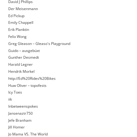
David J Phillips
Der Meisenmann
Ed Pickup
Emily Chappell
Erik Planktin
Felix Wong
Greg Gleason – Gleaso's Playground
Guido – ausgebüxt
Gunther Desmedt
Harald Legner
Hendrik Morkel
http://Ed%20Rides%20Bikes
Huw Oliver – topofests
Icy Toes
iik
Inbetweenspokes
Jansenaztr750
Jefe Branham
Jill Homer
Jo Mama VS. The World