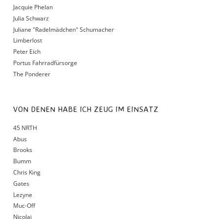
Jacquie Phelan
Julia Schwarz
Juliane "Radelmädchen" Schumacher
Limberlost
Peter Eich
Portus Fahrradfürsorge
The Ponderer
VON DENEN HABE ICH ZEUG IM EINSATZ
45 NRTH
Abus
Brooks
Bumm
Chris King
Gates
Lezyne
Muc-Off
Nicolai