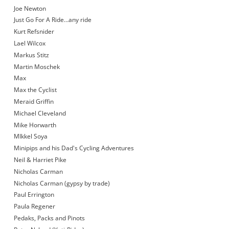
Joe Newton
Just Go For A Ride…any ride
Kurt Refsnider
Lael Wilcox
Markus Stitz
Martin Moschek
Max
Max the Cyclist
Meraid Griffin
Michael Cleveland
Mike Horwarth
MIkkel Soya
Minipips and his Dad's Cycling Adventures
Neil & Harriet Pike
Nicholas Carman
Nicholas Carman (gypsy by trade)
Paul Errington
Paula Regener
Pedaks, Packs and Pinots