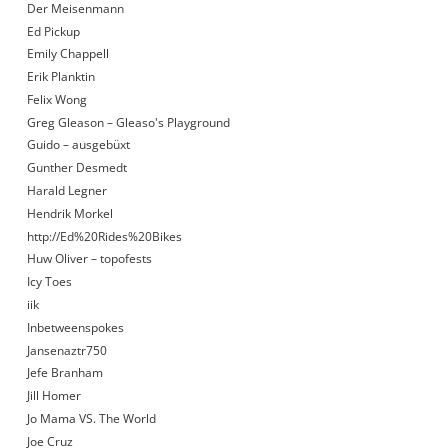
Der Meisenmann
Ed Pickup
Emily Chappell
Erik Planktin
Felix Wong
Greg Gleason – Gleaso's Playground
Guido – ausgebüxt
Gunther Desmedt
Harald Legner
Hendrik Morkel
http://Ed%20Rides%20Bikes
Huw Oliver – topofests
Icy Toes
iik
Inbetweenspokes
Jansenaztr750
Jefe Branham
Jill Homer
Jo Mama VS. The World
Joe Cruz