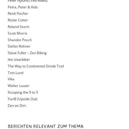
Peter Nylund (Yeti-Rides)
Petra, Peter & Kids
Renè Fischer
Rickie Cotter
Roland Sturm
Scott Morris
Shandor Posch
Stefan Rohner
Steve Fuller – Zen Biking
the slow:biker
The Way to Continental Divide Trail
Toni Lund
Vika
Walter Lauter
Xscaping the 9 to 5
YuriB (Upside Out)
Zen on Dirt
BERICHTEN RELEVANT ZUM THEMA