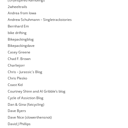
(Un)Inspired Ramblings
2wheeltrails
Andrea from Iowa
Andrew Schuhmann – Singletrackstories
Bernhard Em
bike drifting
Bikepackingblog
Bikepackingdave
Casey Greene
Chad F. Brown
Charliejorr
Chris – Jurassic´s Blog
Chris Plesko
Coast Kid
Courtney Shinn and Al Gribble’s blog
Cycle of Assiction Blog
Dan & Gina (fatcycling)
Dave Byers
Dave Nice (slowerthensnot)
David J Phillips