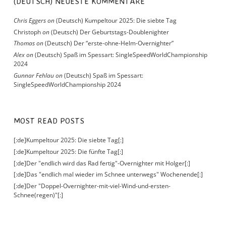
(DEUTSCH) NEUESTE KOMMENTARE
Chris Eggers
on
(Deutsch) Kumpeltour 2025: Die siebte Tag
Christoph
on
(Deutsch) Der Geburtstags-Doublenighter
Thomas
on
(Deutsch) Der “erste-ohne-Helm-Overnighter”
Alex
on
(Deutsch) Spaß im Spessart: SingleSpeedWorldChampionship
2024
Gunnar Fehlau
on
(Deutsch) Spaß im Spessart:
SingleSpeedWorldChampionship 2024
MOST READ POSTS
[:de]Kumpeltour 2025: Die siebte Tag[:]
[:de]Kumpeltour 2025: Die fünfte Tag[:]
[:de]Der "endlich wird das Rad fertig"-Overnighter mit Holger[:]
[:de]Das "endlich mal wieder im Schnee unterwegs" Wochenende[:]
[:de]Der "Doppel-Overnighter-mit-viel-Wind-und-ersten-
Schnee(regen)"[:]