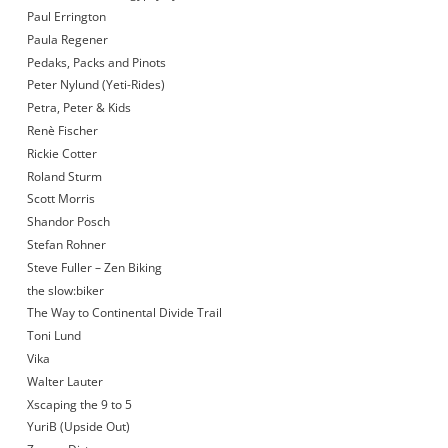
Paul Errington
Paula Regener
Pedaks, Packs and Pinots
Peter Nylund (Yeti-Rides)
Petra, Peter & Kids
Renè Fischer
Rickie Cotter
Roland Sturm
Scott Morris
Shandor Posch
Stefan Rohner
Steve Fuller – Zen Biking
the slow:biker
The Way to Continental Divide Trail
Toni Lund
Vika
Walter Lauter
Xscaping the 9 to 5
YuriB (Upside Out)