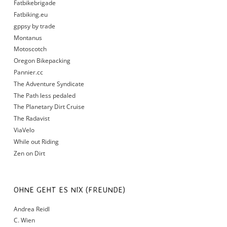
Fatbikebrigade
Fatbiking.eu
gppsy by trade
Montanus
Motoscotch
Oregon Bikepacking
Pannier.cc
The Adventure Syndicate
The Path less pedaled
The Planetary Dirt Cruise
The Radavist
ViaVelo
While out Riding
Zen on Dirt
OHNE GEHT ES NIX (FREUNDE)
Andrea Reidl
C. Wien