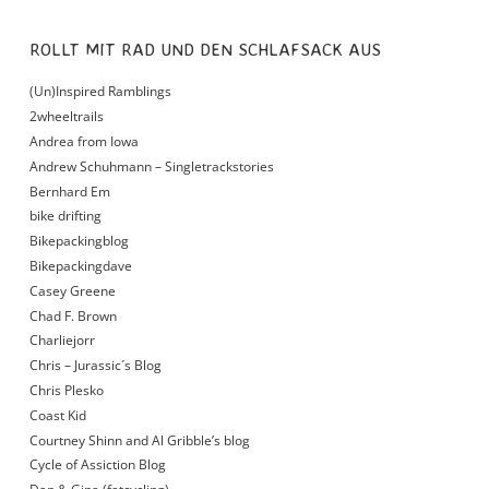
ROLLT MIT RAD UND DEN SCHLAFSACK AUS
(Un)Inspired Ramblings
2wheeltrails
Andrea from Iowa
Andrew Schuhmann – Singletrackstories
Bernhard Em
bike drifting
Bikepackingblog
Bikepackingdave
Casey Greene
Chad F. Brown
Charliejorr
Chris – Jurassic´s Blog
Chris Plesko
Coast Kid
Courtney Shinn and Al Gribble’s blog
Cycle of Assiction Blog