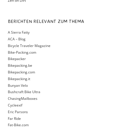
Zen on Dirt
BERICHTEN RELEVANT ZUM THEMA
A Sierra Fatty
ACA – Blog
Bicycle Traveler Magazine
Bike-Packing.com
Bikepacker
Bikepacking.be
Bikepacking.com
Bikepacking.it
Bunyan Velo
Bushcraft Bike Ultra
ChasingMailboxes
Cycleexif
Eric Parsons
Far Ride
Fat-Bike.com