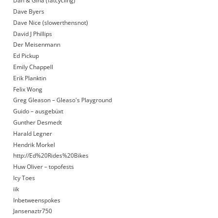
Dan & Gina (fatcycling)
Dave Byers
Dave Nice (slowerthensnot)
David J Phillips
Der Meisenmann
Ed Pickup
Emily Chappell
Erik Planktin
Felix Wong
Greg Gleason – Gleaso's Playground
Guido – ausgebüxt
Gunther Desmedt
Harald Legner
Hendrik Morkel
http://Ed%20Rides%20Bikes
Huw Oliver – topofests
Icy Toes
iik
Inbetweenspokes
Jansenaztr750