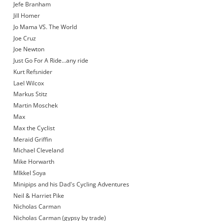
Jefe Branham
Jill Homer
Jo Mama VS. The World
Joe Cruz
Joe Newton
Just Go For A Ride…any ride
Kurt Refsnider
Lael Wilcox
Markus Stitz
Martin Moschek
Max
Max the Cyclist
Meraid Griffin
Michael Cleveland
Mike Horwarth
MIkkel Soya
Minipips and his Dad's Cycling Adventures
Neil & Harriet Pike
Nicholas Carman
Nicholas Carman (gypsy by trade)