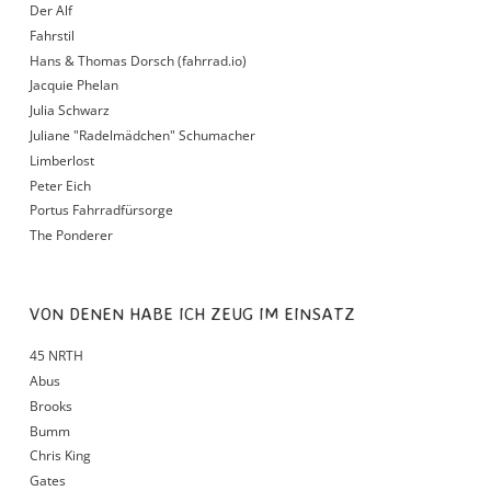
Der Alf
Fahrstil
Hans & Thomas Dorsch (fahrrad.io)
Jacquie Phelan
Julia Schwarz
Juliane "Radelmädchen" Schumacher
Limberlost
Peter Eich
Portus Fahrradfürsorge
The Ponderer
VON DENEN HABE ICH ZEUG IM EINSATZ
45 NRTH
Abus
Brooks
Bumm
Chris King
Gates