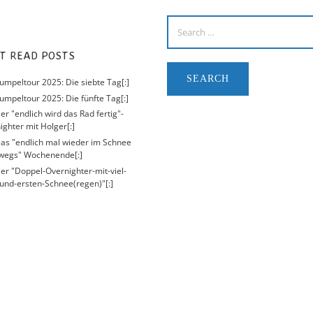
ST READ POSTS
Kumpeltour 2025: Die siebte Tag[:]
umpeltour 2025: Die fünfte Tag[:]
er "endlich wird das Rad fertig"-
ighter mit Holger[:]
Das "endlich mal wieder im Schnee
wegs" Wochenende[:]
Der "Doppel-Overnighter-mit-viel-
und-ersten-Schnee(regen)"[:]