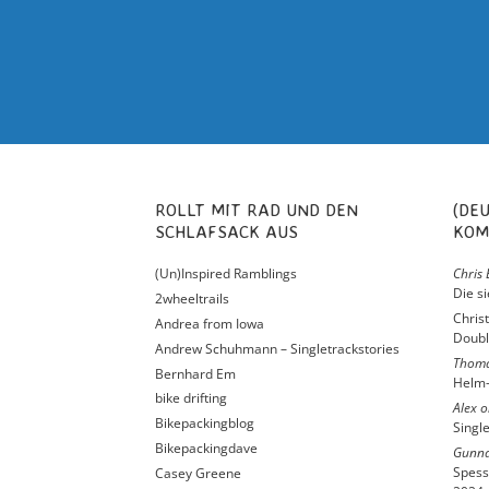
ROLLT MIT RAD UND DEN
(DEUTSCH) NEUESTE
SCHLAFSACK AUS
KOM
(Un)Inspired Ramblings
Chris 
Die s
2wheeltrails
Chris
Andrea from Iowa
Doubl
Andrew Schuhmann – Singletrackstories
Thom
Bernhard Em
Helm-
bike drifting
Alex
o
Bikepackingblog
Singl
Bikepackingdave
Gunna
Spess
Casey Greene