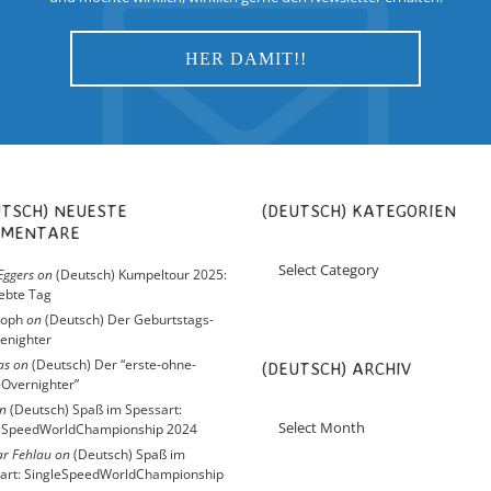
(DEUTSCH) KATEGORIEN
MENTARE
Eggers
on
(Deutsch) Kumpeltour 2025:
iebte Tag
toph
on
(Deutsch) Der Geburtstags-
enighter
as
on
(Deutsch) Der “erste-ohne-
(DEUTSCH) ARCHIV
Overnighter”
n
(Deutsch) Spaß im Spessart:
eSpeedWorldChampionship 2024
r Fehlau
on
(Deutsch) Spaß im
art: SingleSpeedWorldChampionship