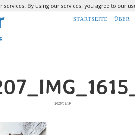
r services. By using our services, you agree to our us
STARTSEITE
STARTSEITE
ÜBER
ÜBER
R
R
207_IMG_1615
2026/01/19