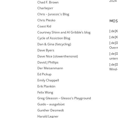
2024
Chad F. Brown
Charliejorr
Chris – Jurassic´s Blog
Chris Plesko
MO
Coast Kid
[:de]
Courtney Shinn and Al Gribble’s blog
[:de]K
Cycle of Assiction Blog
[:de]D
Dan & Gina (fatcycling)
Overn
Dave Byers
[:de]
Dave Nice (slowerthensnot)
unter
David J Phillips
[:de]
Der Meisenmann
Wind-
Ed Pickup
Emily Chappell
Erik Planktin
Felix Wong
Greg Gleason – Gleaso's Playground
Guido – ausgebüxt
Gunther Desmedt
Harald Legner