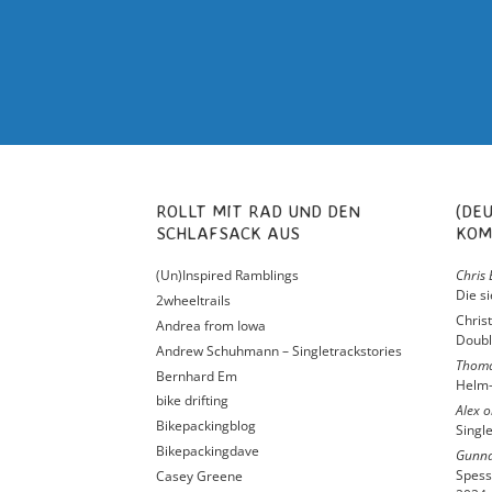
ROLLT MIT RAD UND DEN
(DEUTSCH) NEUESTE
SCHLAFSACK AUS
KOM
(Un)Inspired Ramblings
Chris 
Die s
2wheeltrails
Chris
Andrea from Iowa
Doubl
Andrew Schuhmann – Singletrackstories
Thom
Bernhard Em
Helm-
bike drifting
Alex
o
Bikepackingblog
Singl
Bikepackingdave
Gunna
Spess
Casey Greene