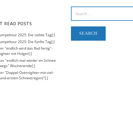
ST READ POSTS
Kumpeltour 2025: Die siebte Tag[:]
umpeltour 2025: Die fünfte Tag[:]
er "endlich wird das Rad fertig"-
ighter mit Holger[:]
Das "endlich mal wieder im Schnee
wegs" Wochenende[:]
Der "Doppel-Overnighter-mit-viel-
und-ersten-Schnee(regen)"[:]