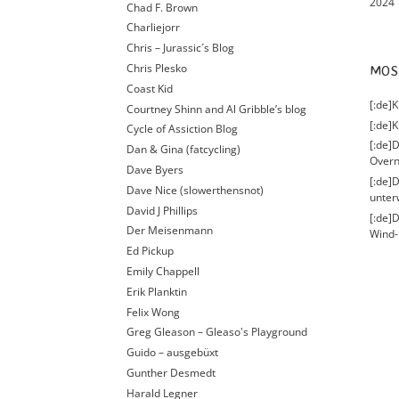
2024
Chad F. Brown
Charliejorr
Chris – Jurassic´s Blog
Chris Plesko
MO
Coast Kid
[:de]
Courtney Shinn and Al Gribble’s blog
[:de]K
Cycle of Assiction Blog
[:de]D
Dan & Gina (fatcycling)
Overn
Dave Byers
[:de]
Dave Nice (slowerthensnot)
unter
David J Phillips
[:de]
Der Meisenmann
Wind-
Ed Pickup
Emily Chappell
Erik Planktin
Felix Wong
Greg Gleason – Gleaso's Playground
Guido – ausgebüxt
Gunther Desmedt
Harald Legner