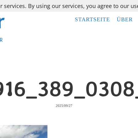
r services. By using our services, you agree to our us
STARTSEITE
STARTSEITE
ÜBER
ÜBER
R
R
916_389_0308
2025/09/27