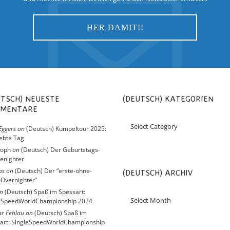
(DEUTSCH) KATEGORIEN
MENTARE
Eggers
on
(Deutsch) Kumpeltour 2025:
iebte Tag
toph
on
(Deutsch) Der Geburtstags-
enighter
as
on
(Deutsch) Der “erste-ohne-
(DEUTSCH) ARCHIV
Overnighter”
n
(Deutsch) Spaß im Spessart:
eSpeedWorldChampionship 2024
r Fehlau
on
(Deutsch) Spaß im
art: SingleSpeedWorldChampionship