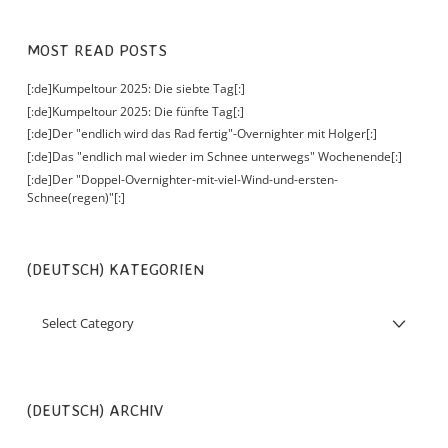
MOST READ POSTS
[:de]Kumpeltour 2025: Die siebte Tag[:]
[:de]Kumpeltour 2025: Die fünfte Tag[:]
[:de]Der "endlich wird das Rad fertig"-Overnighter mit Holger[:]
[:de]Das "endlich mal wieder im Schnee unterwegs" Wochenende[:]
[:de]Der "Doppel-Overnighter-mit-viel-Wind-und-ersten-
Schnee(regen)"[:]
(DEUTSCH) KATEGORIEN
(DEUTSCH) ARCHIV