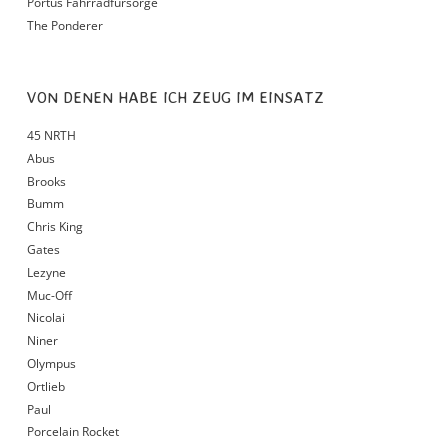
Portus Fahrradfürsorge
The Ponderer
VON DENEN HABE ICH ZEUG IM EINSATZ
45 NRTH
Abus
Brooks
Bumm
Chris King
Gates
Lezyne
Muc-Off
Nicolai
Niner
Olympus
Ortlieb
Paul
Porcelain Rocket