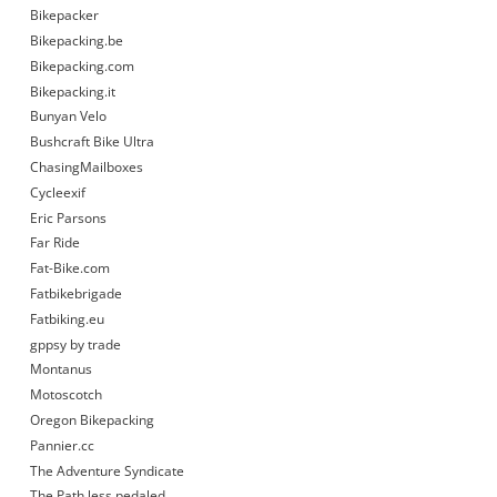
Bikepacker
Bikepacking.be
Bikepacking.com
Bikepacking.it
Bunyan Velo
Bushcraft Bike Ultra
ChasingMailboxes
Cycleexif
Eric Parsons
Far Ride
Fat-Bike.com
Fatbikebrigade
Fatbiking.eu
gppsy by trade
Montanus
Motoscotch
Oregon Bikepacking
Pannier.cc
The Adventure Syndicate
The Path less pedaled