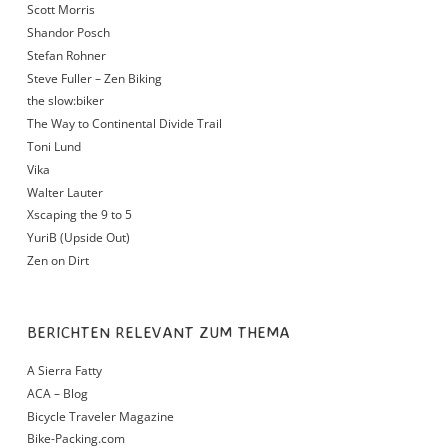
Scott Morris
Shandor Posch
Stefan Rohner
Steve Fuller – Zen Biking
the slow:biker
The Way to Continental Divide Trail
Toni Lund
Vika
Walter Lauter
Xscaping the 9 to 5
YuriB (Upside Out)
Zen on Dirt
BERICHTEN RELEVANT ZUM THEMA
A Sierra Fatty
ACA – Blog
Bicycle Traveler Magazine
Bike-Packing.com