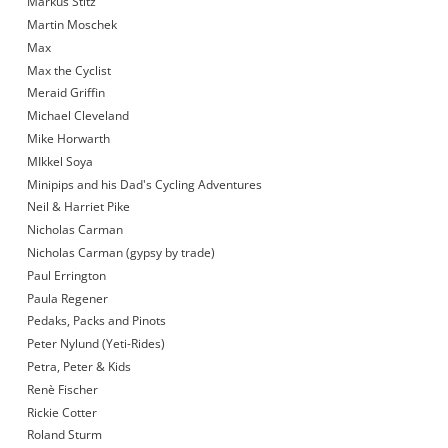
Markus Stitz
Martin Moschek
Max
Max the Cyclist
Meraid Griffin
Michael Cleveland
Mike Horwarth
MIkkel Soya
Minipips and his Dad's Cycling Adventures
Neil & Harriet Pike
Nicholas Carman
Nicholas Carman (gypsy by trade)
Paul Errington
Paula Regener
Pedaks, Packs and Pinots
Peter Nylund (Yeti-Rides)
Petra, Peter & Kids
Renè Fischer
Rickie Cotter
Roland Sturm