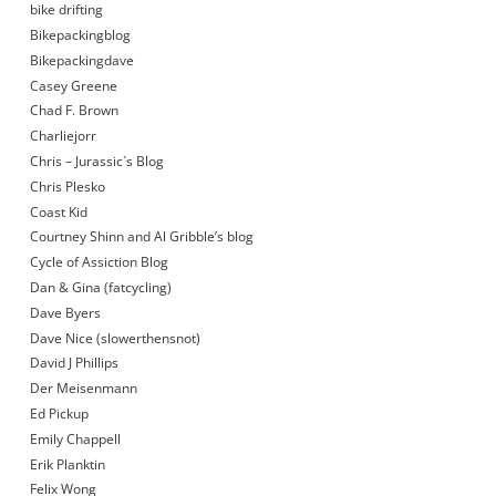
bike drifting
Bikepackingblog
Bikepackingdave
Casey Greene
Chad F. Brown
Charliejorr
Chris – Jurassic´s Blog
Chris Plesko
Coast Kid
Courtney Shinn and Al Gribble’s blog
Cycle of Assiction Blog
Dan & Gina (fatcycling)
Dave Byers
Dave Nice (slowerthensnot)
David J Phillips
Der Meisenmann
Ed Pickup
Emily Chappell
Erik Planktin
Felix Wong