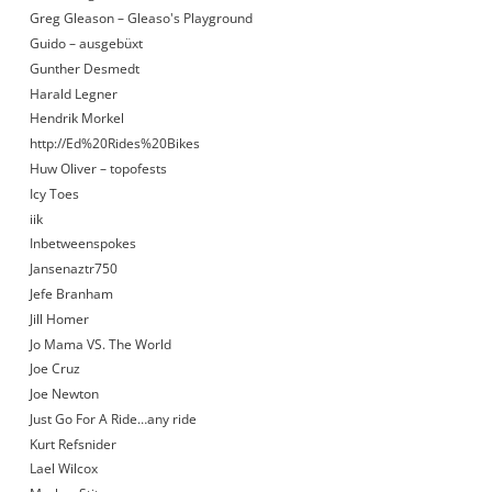
Greg Gleason – Gleaso's Playground
Guido – ausgebüxt
Gunther Desmedt
Harald Legner
Hendrik Morkel
http://Ed%20Rides%20Bikes
Huw Oliver – topofests
Icy Toes
iik
Inbetweenspokes
Jansenaztr750
Jefe Branham
Jill Homer
Jo Mama VS. The World
Joe Cruz
Joe Newton
Just Go For A Ride…any ride
Kurt Refsnider
Lael Wilcox