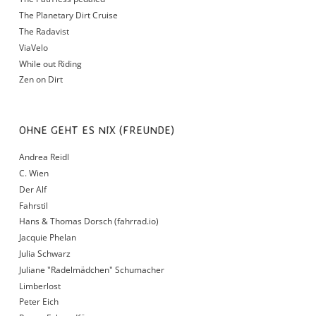
The Planetary Dirt Cruise
The Radavist
ViaVelo
While out Riding
Zen on Dirt
OHNE GEHT ES NIX (FREUNDE)
Andrea Reidl
C. Wien
Der Alf
Fahrstil
Hans & Thomas Dorsch (fahrrad.io)
Jacquie Phelan
Julia Schwarz
Juliane "Radelmädchen" Schumacher
Limberlost
Peter Eich