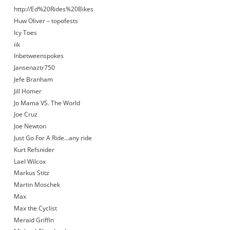
http://Ed%20Rides%20Bikes
Huw Oliver – topofests
Icy Toes
iik
Inbetweenspokes
Jansenaztr750
Jefe Branham
Jill Homer
Jo Mama VS. The World
Joe Cruz
Joe Newton
Just Go For A Ride…any ride
Kurt Refsnider
Lael Wilcox
Markus Stitz
Martin Moschek
Max
Max the Cyclist
Meraid Griffin