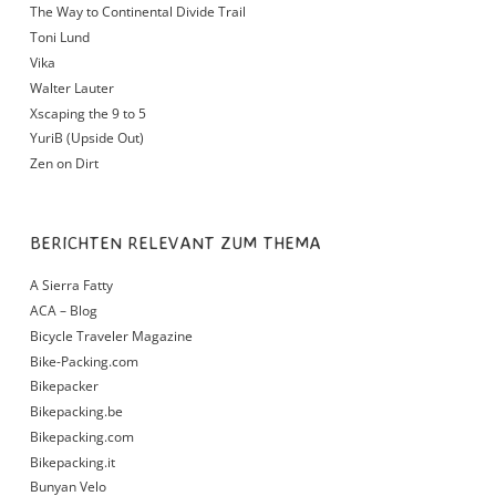
The Way to Continental Divide Trail
Toni Lund
Vika
Walter Lauter
Xscaping the 9 to 5
YuriB (Upside Out)
Zen on Dirt
BERICHTEN RELEVANT ZUM THEMA
A Sierra Fatty
ACA – Blog
Bicycle Traveler Magazine
Bike-Packing.com
Bikepacker
Bikepacking.be
Bikepacking.com
Bikepacking.it
Bunyan Velo