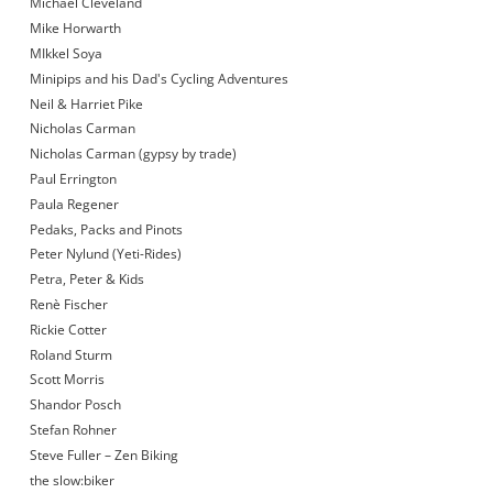
Michael Cleveland
Mike Horwarth
MIkkel Soya
Minipips and his Dad's Cycling Adventures
Neil & Harriet Pike
Nicholas Carman
Nicholas Carman (gypsy by trade)
Paul Errington
Paula Regener
Pedaks, Packs and Pinots
Peter Nylund (Yeti-Rides)
Petra, Peter & Kids
Renè Fischer
Rickie Cotter
Roland Sturm
Scott Morris
Shandor Posch
Stefan Rohner
Steve Fuller – Zen Biking
the slow:biker