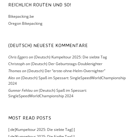
REICHLICH ROUTEN UND SO!
Bikepacking.be
Oregon Bikepacking
(DEUTSCH) NEUESTE KOMMENTARE
Chris Eggers
on
(Deutsch) Kumpeltour 2025: Die siebte Tag
Christoph
on
(Deutsch) Der Geburtstags-Doublenighter
Thomas
on
(Deutsch) Der “erste-ohne-Helm-Overnighter”
Alex
on
(Deutsch) Spaß im Spessart: SingleSpeedWorldChampionship
2024
Gunnar Fehlau
on
(Deutsch) Spaß im Spessart:
SingleSpeedWorldChampionship 2024
MOST READ POSTS
[:de]Kumpeltour 2025: Die siebte Tag[:]
[:de]Kumpeltour 2025: Die fünfte Tag[:]