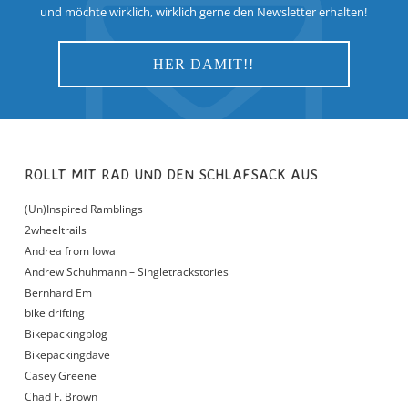
und möchte wirklich, wirklich gerne den Newsletter erhalten!
ROLLT MIT RAD UND DEN SCHLAFSACK AUS
(Un)Inspired Ramblings
2wheeltrails
Andrea from Iowa
Andrew Schuhmann – Singletrackstories
Bernhard Em
bike drifting
Bikepackingblog
Bikepackingdave
Casey Greene
Chad F. Brown