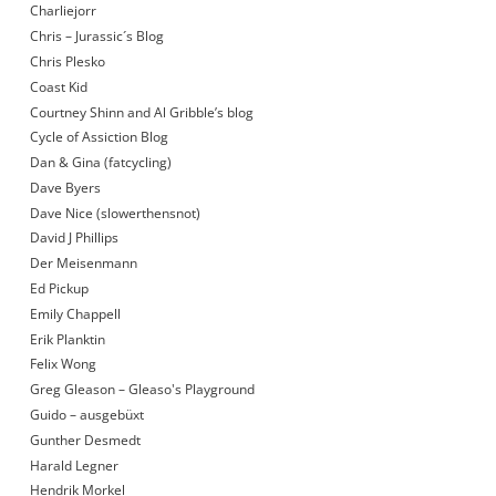
Charliejorr
Chris – Jurassic´s Blog
Chris Plesko
Coast Kid
Courtney Shinn and Al Gribble’s blog
Cycle of Assiction Blog
Dan & Gina (fatcycling)
Dave Byers
Dave Nice (slowerthensnot)
David J Phillips
Der Meisenmann
Ed Pickup
Emily Chappell
Erik Planktin
Felix Wong
Greg Gleason – Gleaso's Playground
Guido – ausgebüxt
Gunther Desmedt
Harald Legner
Hendrik Morkel