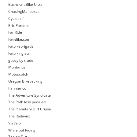
Bushcraft Bike Ultra
ChasingMailboxes
Cycleexif
Eric Parsons
Far Ride
Fat-Bike.com
Fatbikebrigade
Fatbiking.eu
gppsy by trade
Montanus
Motoscotch
Oregon Bikepacking
Pannier.cc
The Adventure Syndicate
The Path less pedaled
The Planetary Dirt Cruise
The Radavist
ViaVelo
While out Riding
Zen on Dirt