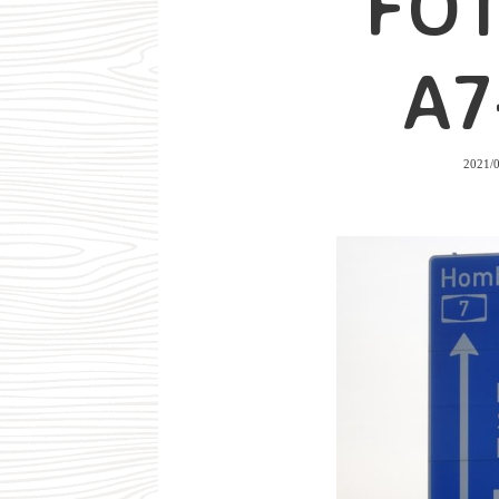
FO
A7
2021/