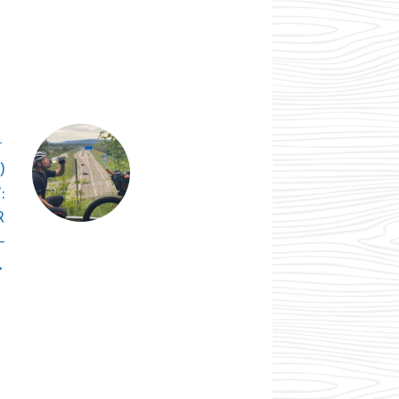
T
)
:
R
-
→