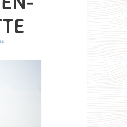
EN-
TTE
IEN