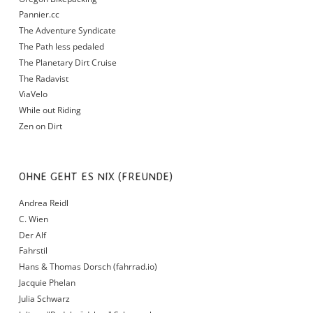
Pannier.cc
The Adventure Syndicate
The Path less pedaled
The Planetary Dirt Cruise
The Radavist
ViaVelo
While out Riding
Zen on Dirt
OHNE GEHT ES NIX (FREUNDE)
Andrea Reidl
C. Wien
Der Alf
Fahrstil
Hans & Thomas Dorsch (fahrrad.io)
Jacquie Phelan
Julia Schwarz