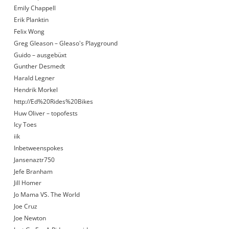
Emily Chappell
Erik Planktin
Felix Wong
Greg Gleason – Gleaso's Playground
Guido – ausgebüxt
Gunther Desmedt
Harald Legner
Hendrik Morkel
http://Ed%20Rides%20Bikes
Huw Oliver – topofests
Icy Toes
iik
Inbetweenspokes
Jansenaztr750
Jefe Branham
Jill Homer
Jo Mama VS. The World
Joe Cruz
Joe Newton