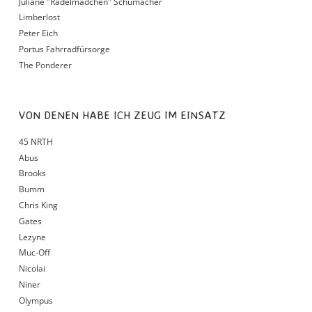
Juliane "Radelmädchen" Schumacher
Limberlost
Peter Eich
Portus Fahrradfürsorge
The Ponderer
VON DENEN HABE ICH ZEUG IM EINSATZ
45 NRTH
Abus
Brooks
Bumm
Chris King
Gates
Lezyne
Muc-Off
Nicolai
Niner
Olympus