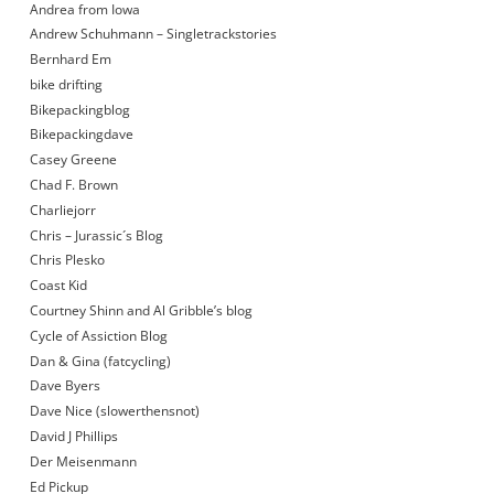
Andrea from Iowa
Andrew Schuhmann – Singletrackstories
Bernhard Em
bike drifting
Bikepackingblog
Bikepackingdave
Casey Greene
Chad F. Brown
Charliejorr
Chris – Jurassic´s Blog
Chris Plesko
Coast Kid
Courtney Shinn and Al Gribble’s blog
Cycle of Assiction Blog
Dan & Gina (fatcycling)
Dave Byers
Dave Nice (slowerthensnot)
David J Phillips
Der Meisenmann
Ed Pickup