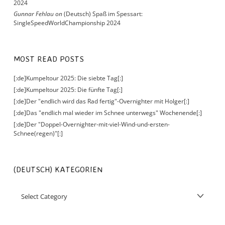
2024
Gunnar Fehlau
on
(Deutsch) Spaß im Spessart:
SingleSpeedWorldChampionship 2024
MOST READ POSTS
[:de]Kumpeltour 2025: Die siebte Tag[:]
[:de]Kumpeltour 2025: Die fünfte Tag[:]
[:de]Der "endlich wird das Rad fertig"-Overnighter mit Holger[:]
[:de]Das "endlich mal wieder im Schnee unterwegs" Wochenende[:]
[:de]Der "Doppel-Overnighter-mit-viel-Wind-und-ersten-
Schnee(regen)"[:]
(DEUTSCH) KATEGORIEN