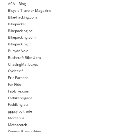
ACA – Blog
Bicycle Traveler Magazine
Bike-Packing.com
Bikepacker
Bikepacking.be
Bikepacking.com
Bikepacking.it
Bunyan Velo
Bushcraft Bike Ultra
ChasingMailboxes
Cycleexif
Eric Parsons
Far Ride
Fat-Bike.com
Fatbikebrigade
Fatbiking.eu
gppsy by trade
Montanus
Motoscotch
Oregon Bikepacking