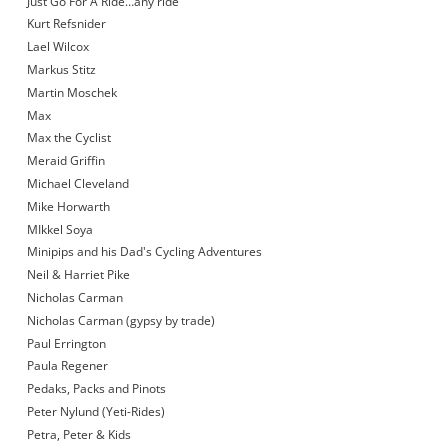
Just Go For A Ride…any ride
Kurt Refsnider
Lael Wilcox
Markus Stitz
Martin Moschek
Max
Max the Cyclist
Meraid Griffin
Michael Cleveland
Mike Horwarth
MIkkel Soya
Minipips and his Dad's Cycling Adventures
Neil & Harriet Pike
Nicholas Carman
Nicholas Carman (gypsy by trade)
Paul Errington
Paula Regener
Pedaks, Packs and Pinots
Peter Nylund (Yeti-Rides)
Petra, Peter & Kids