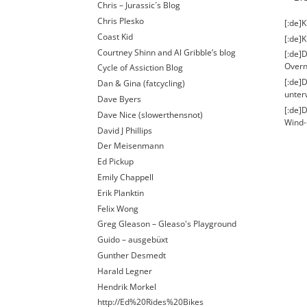
Chris – Jurassic´s Blog
Chris Plesko
[:de]
Coast Kid
[:de]K
Courtney Shinn and Al Gribble’s blog
[:de]D
Overn
Cycle of Assiction Blog
[:de]
Dan & Gina (fatcycling)
unter
Dave Byers
[:de]
Dave Nice (slowerthensnot)
Wind-
David J Phillips
Der Meisenmann
Ed Pickup
Emily Chappell
Erik Planktin
Felix Wong
Greg Gleason – Gleaso's Playground
Guido – ausgebüxt
Gunther Desmedt
Harald Legner
Hendrik Morkel
http://Ed%20Rides%20Bikes