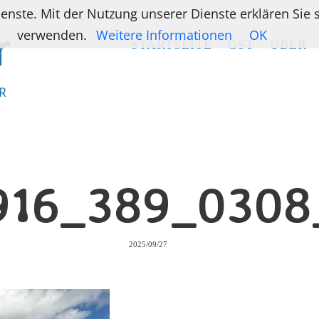
ienste. Mit der Nutzung unserer Dienste erklären Sie
verwenden.
Weitere Informationen
OK
STARTSEITE
STARTSEITE
GST
GST
ÜBER
ÜBER
R
R
916_389_0308
2025/09/27