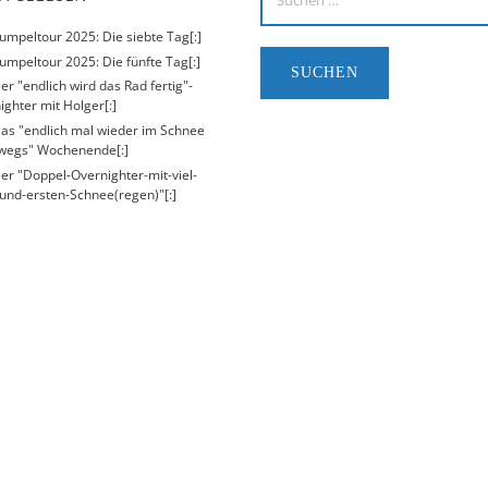
Kumpeltour 2025: Die siebte Tag[:]
umpeltour 2025: Die fünfte Tag[:]
er "endlich wird das Rad fertig"-
ighter mit Holger[:]
Das "endlich mal wieder im Schnee
wegs" Wochenende[:]
Der "Doppel-Overnighter-mit-viel-
und-ersten-Schnee(regen)"[:]