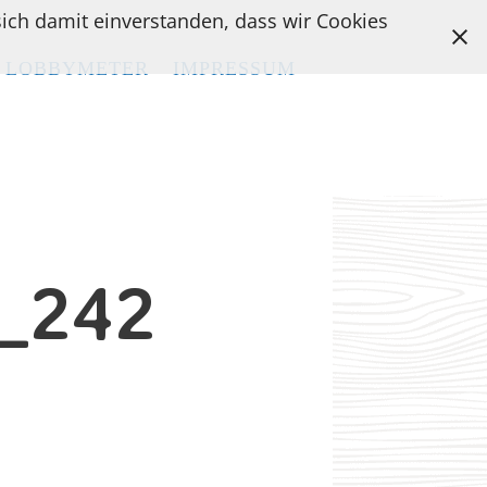
 sich damit einverstanden, dass wir Cookies
LOBBYMETER
LOBBYMETER
IMPRESSUM
IMPRESSUM
_242