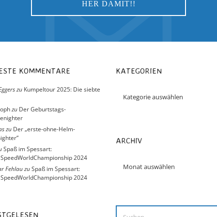
UESTE KOMMENTARE
KATEGORIEN
Eggers
zu
Kumpeltour 2025: Die siebte
toph
zu
Der Geburtstags-
enighter
as
zu
Der „erste-ohne-Helm-
ighter“
ARCHIV
u
Spaß im Spessart:
eSpeedWorldChampionship 2024
r Fehlau
zu
Spaß im Spessart:
eSpeedWorldChampionship 2024
ISTGELESEN