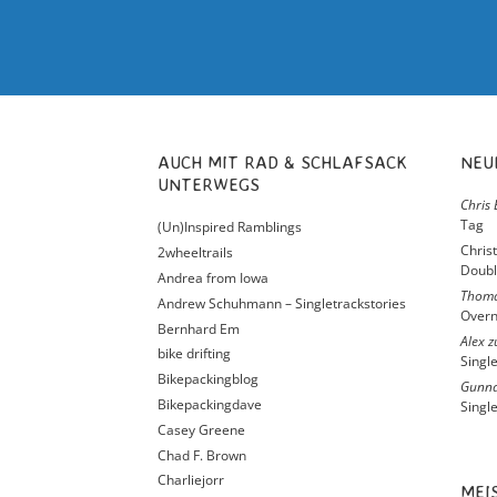
AUCH MIT RAD & SCHLAFSACK
NE
UNTERWEGS
Chris 
Tag
(Un)Inspired Ramblings
Chris
2wheeltrails
Doubl
Andrea from Iowa
Thom
Andrew Schuhmann – Singletrackstories
Overn
Bernhard Em
Alex
z
bike drifting
Singl
Bikepackingblog
Gunna
Bikepackingdave
Singl
Casey Greene
Chad F. Brown
Charliejorr
ME