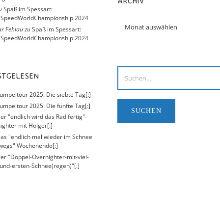
ARCHIV
u
Spaß im Spessart:
eSpeedWorldChampionship 2024
r Fehlau
zu
Spaß im Spessart:
eSpeedWorldChampionship 2024
ISTGELESEN
Kumpeltour 2025: Die siebte Tag[:]
umpeltour 2025: Die fünfte Tag[:]
er "endlich wird das Rad fertig"-
ighter mit Holger[:]
Das "endlich mal wieder im Schnee
wegs" Wochenende[:]
Der "Doppel-Overnighter-mit-viel-
und-ersten-Schnee(regen)"[:]