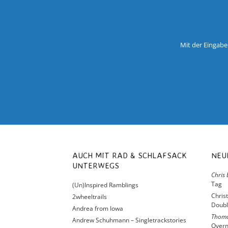
Mit der Eingabe
AUCH MIT RAD & SCHLAFSACK
NE
UNTERWEGS
Chris 
Tag
(Un)Inspired Ramblings
Chris
2wheeltrails
Doubl
Andrea from Iowa
Thom
Andrew Schuhmann – Singletrackstories
Overn