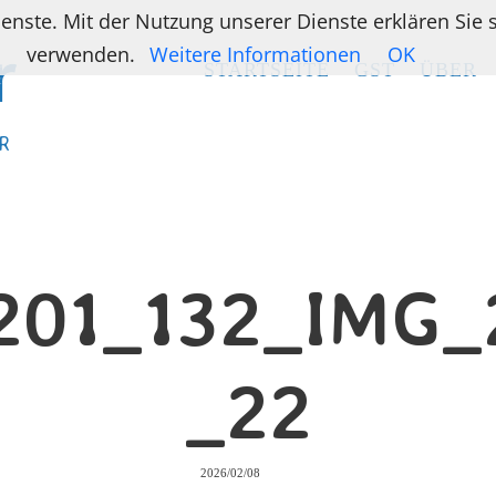
ienste. Mit der Nutzung unserer Dienste erklären Sie
verwenden.
Weitere Informationen
OK
STARTSEITE
STARTSEITE
GST
GST
ÜBER
ÜBER
R
R
201_132_IMG_
_22
2026/02/08