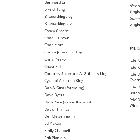
Bernhard Em
Alex
z
bike drifting
Singl
Bikepackingblog
Gunna
Bikepackingdave
Singl
Casey Greene
Chad F. Brown
Charliejorr
ME
Chris – Jurassic´s Blog
Chris Plesko
[:de]
Coast Kid
[:de]K
Courtney Shinn and Al Gribble’s blog
[:de]D
Overn
Cycle of Assiction Blog
[:de]
Dan & Gina (fatcycling)
unter
Dave Byers
[:de]
Dave Nice (slowerthensnot)
Wind-
David J Phillips
Der Meisenmann
Ed Pickup
Emily Chappell
Erik Planktin