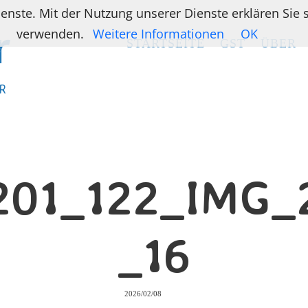
ienste. Mit der Nutzung unserer Dienste erklären Sie
verwenden.
Weitere Informationen
OK
STARTSEITE
STARTSEITE
GST
GST
ÜBER
ÜBER
R
R
201_122_IMG_
_16
2026/02/08