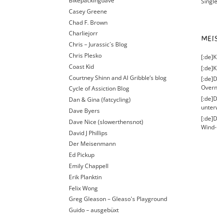
Bikepackingdave
Singl
Casey Greene
Chad F. Brown
Charliejorr
ME
Chris – Jurassic´s Blog
Chris Plesko
[:de]
Coast Kid
[:de]K
Courtney Shinn and Al Gribble’s blog
[:de]D
Overn
Cycle of Assiction Blog
[:de]
Dan & Gina (fatcycling)
unter
Dave Byers
[:de]
Dave Nice (slowerthensnot)
Wind-
David J Phillips
Der Meisenmann
Ed Pickup
Emily Chappell
Erik Planktin
Felix Wong
Greg Gleason – Gleaso's Playground
Guido – ausgebüxt