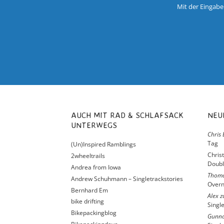
Mit der Eingabe
AUCH MIT RAD & SCHLAFSACK
NE
UNTERWEGS
Chris 
Tag
(Un)Inspired Ramblings
Chris
2wheeltrails
Doubl
Andrea from Iowa
Thom
Andrew Schuhmann – Singletrackstories
Overn
Bernhard Em
Alex
z
bike drifting
Singl
Bikepackingblog
Gunna