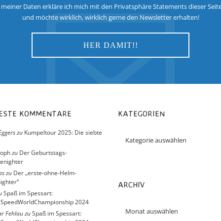
 meiner Daten erkläre ich mich mit den Privatsphäre Statements dieser Seit
und möchte wirklich, wirklich gerne den Newsletter erhalten!
UESTE KOMMENTARE
KATEGORIEN
Eggers
zu
Kumpeltour 2025: Die siebte
toph
zu
Der Geburtstags-
enighter
as
zu
Der „erste-ohne-Helm-
ighter“
ARCHIV
u
Spaß im Spessart:
eSpeedWorldChampionship 2024
r Fehlau
zu
Spaß im Spessart: