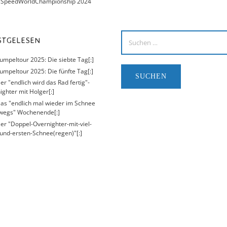
eSpeedWorldChampionship 2024
ISTGELESEN
Kumpeltour 2025: Die siebte Tag[:]
umpeltour 2025: Die fünfte Tag[:]
er "endlich wird das Rad fertig"-
ighter mit Holger[:]
Das "endlich mal wieder im Schnee
wegs" Wochenende[:]
Der "Doppel-Overnighter-mit-viel-
und-ersten-Schnee(regen)"[:]