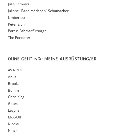
Julia Schwarz
Juliane "Radelmädchen" Schumacher
Limberlost
Peter Eich
Portus Fahrradfürsorge
The Ponderer
OHNE GEHT NIX: MEINE AUSRÜSTUNG/ER
45 NRTH
Abus
Brooks
Bumm
Chris King
Gates
Lezyne
Muc-Off
Nicolai
Niner