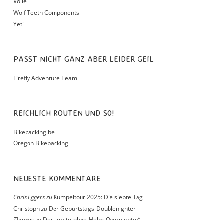
Voile
Wolf Teeth Components
Yeti
PASST NICHT GANZ ABER LEIDER GEIL
Firefly Adventure Team
REICHLICH ROUTEN UND SO!
Bikepacking.be
Oregon Bikepacking
NEUESTE KOMMENTARE
Chris Eggers
zu
Kumpeltour 2025: Die siebte Tag
Christoph
zu
Der Geburtstags-Doublenighter
Thomas
zu
Der „erste-ohne-Helm-Overnighter“