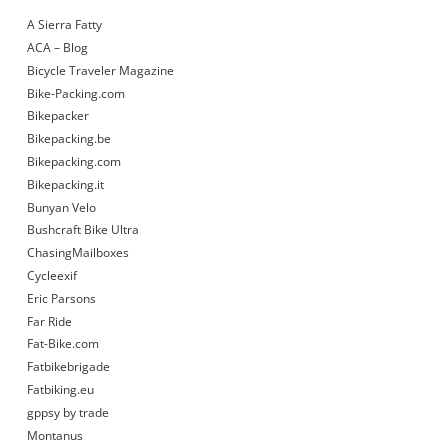
A Sierra Fatty
ACA – Blog
Bicycle Traveler Magazine
Bike-Packing.com
Bikepacker
Bikepacking.be
Bikepacking.com
Bikepacking.it
Bunyan Velo
Bushcraft Bike Ultra
ChasingMailboxes
Cycleexif
Eric Parsons
Far Ride
Fat-Bike.com
Fatbikebrigade
Fatbiking.eu
gppsy by trade
Montanus