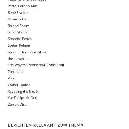
Petra, Peter & Kids
Renè Fischer
Rickie Cotter
Roland Sturm
Scott Morris
Shandor Posch
Stefan Rohner
Steve Fuller – Zen Biking
the slow:biker
The Way to Continental Divide Trail
Toni Lund
Vika
Walter Lauter
Xscaping the 9 to 5
YuriB (Upside Out)
Zen on Dirt
BERICHTEN RELEVANT ZUM THEMA