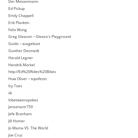
Der Meisenmann
Ed Pickup
Emily Chappell
Erik Planktin
Felix Wong
Greg Gleason – Gleaso's Playground
Guido – ausgebüxt
Gunther Desmedt
Harald Legner
Hendrik Morkel
http://Ed%20Rides%20Bikes
Huw Oliver – topofests
Icy Toes
iik
Inbetweenspokes
Jansenaztr750
Jefe Branham
Jill Homer
Jo Mama VS. The World
Joe Cruz