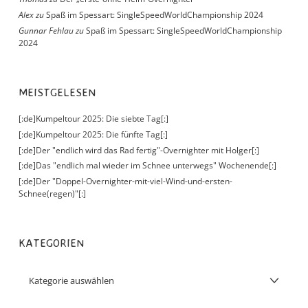
Alex
zu
Spaß im Spessart: SingleSpeedWorldChampionship 2024
Gunnar Fehlau
zu
Spaß im Spessart: SingleSpeedWorldChampionship
2024
MEISTGELESEN
[:de]Kumpeltour 2025: Die siebte Tag[:]
[:de]Kumpeltour 2025: Die fünfte Tag[:]
[:de]Der "endlich wird das Rad fertig"-Overnighter mit Holger[:]
[:de]Das "endlich mal wieder im Schnee unterwegs" Wochenende[:]
[:de]Der "Doppel-Overnighter-mit-viel-Wind-und-ersten-
Schnee(regen)"[:]
KATEGORIEN