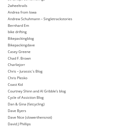
2wheeltrails
Andrea from Iowa
Andrew Schuhmann – Singletrackstories
Bernhard Em
bike drifting
Bikepackingblog
Bikepackingdave
Casey Greene
Chad F. Brown
Charliejorr
Chris – Jurassic´s Blog
Chris Plesko
Coast Kid
Courtney Shinn and Al Gribble’s blog
Cycle of Assiction Blog
Dan & Gina (fatcycling)
Dave Byers
Dave Nice (slowerthensnot)
David J Phillips