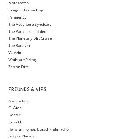
Motoscotch
Oregon Bikepacking
Pannier.cc
The Adventure Syndicate
The Path less pedaled
The Planetary Dirt Cruise
The Radavist
ViaVelo
While out Riding
Zen on Dirt
FREUNDS & VIPS
Andrea Reidl
C. Wien
Der Alf
Fahrstil
Hans & Thomas Dorsch (fahrrad.io)
Jacquie Phelan