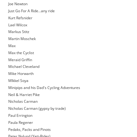
Joe Newton
Just Go For A Ride…any ride
Kurt Refsnider
Lael Wilcox
Markus Stitz
Martin Moschek
Max
Max the Cyclist
Meraid Griffin
Michael Cleveland
Mike Horwarth
MIkkel Soya
Minipips and his Dad's Cycling Adventures
Neil & Harriet Pike
Nicholas Carman
Nicholas Carman (gypsy by trade)
Paul Errington
Paula Regener
Pedaks, Packs and Pinots
Peter Nylund (Yeti-Rides)