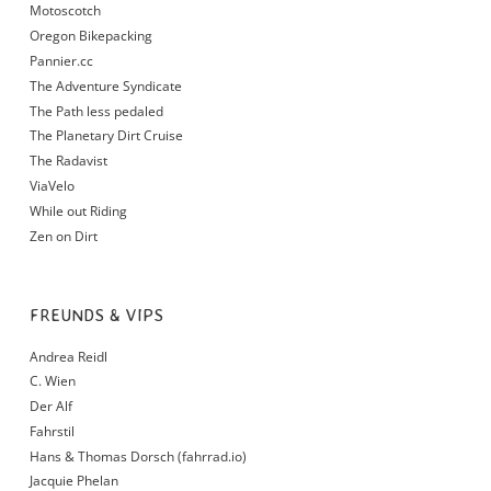
Motoscotch
Oregon Bikepacking
Pannier.cc
The Adventure Syndicate
The Path less pedaled
The Planetary Dirt Cruise
The Radavist
ViaVelo
While out Riding
Zen on Dirt
FREUNDS & VIPS
Andrea Reidl
C. Wien
Der Alf
Fahrstil
Hans & Thomas Dorsch (fahrrad.io)
Jacquie Phelan