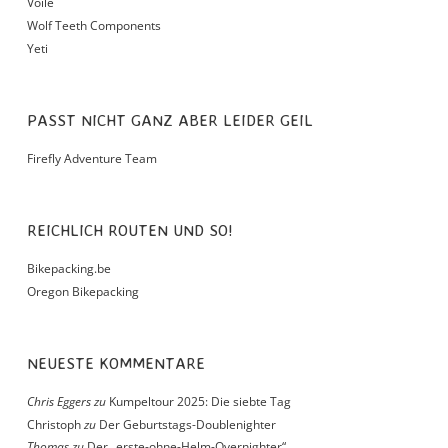
Voile
Wolf Teeth Components
Yeti
PASST NICHT GANZ ABER LEIDER GEIL
Firefly Adventure Team
REICHLICH ROUTEN UND SO!
Bikepacking.be
Oregon Bikepacking
NEUESTE KOMMENTARE
Chris Eggers
zu
Kumpeltour 2025: Die siebte Tag
Christoph
zu
Der Geburtstags-Doublenighter
Thomas
zu
Der „erste-ohne-Helm-Overnighter“