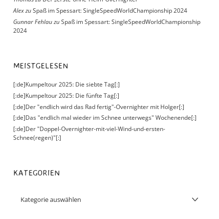
Alex
zu
Spaß im Spessart: SingleSpeedWorldChampionship 2024
Gunnar Fehlau
zu
Spaß im Spessart: SingleSpeedWorldChampionship
2024
MEISTGELESEN
[:de]Kumpeltour 2025: Die siebte Tag[:]
[:de]Kumpeltour 2025: Die fünfte Tag[:]
[:de]Der "endlich wird das Rad fertig"-Overnighter mit Holger[:]
[:de]Das "endlich mal wieder im Schnee unterwegs" Wochenende[:]
[:de]Der "Doppel-Overnighter-mit-viel-Wind-und-ersten-
Schnee(regen)"[:]
KATEGORIEN