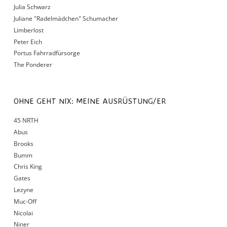
Julia Schwarz
Juliane "Radelmädchen" Schumacher
Limberlost
Peter Eich
Portus Fahrradfürsorge
The Ponderer
OHNE GEHT NIX: MEINE AUSRÜSTUNG/ER
45 NRTH
Abus
Brooks
Bumm
Chris King
Gates
Lezyne
Muc-Off
Nicolai
Niner