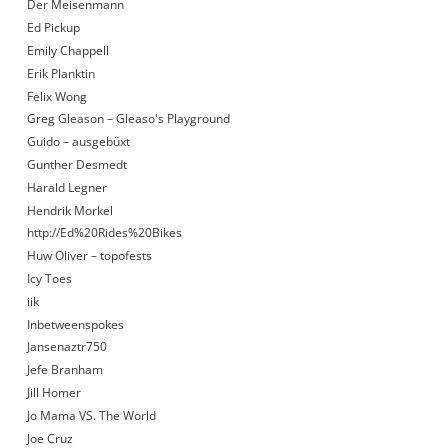
Der Meisenmann
Ed Pickup
Emily Chappell
Erik Planktin
Felix Wong
Greg Gleason – Gleaso's Playground
Guido – ausgebüxt
Gunther Desmedt
Harald Legner
Hendrik Morkel
http://Ed%20Rides%20Bikes
Huw Oliver – topofests
Icy Toes
iik
Inbetweenspokes
Jansenaztr750
Jefe Branham
Jill Homer
Jo Mama VS. The World
Joe Cruz