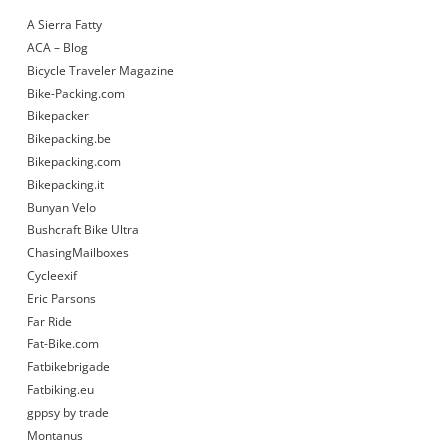
A Sierra Fatty
ACA – Blog
Bicycle Traveler Magazine
Bike-Packing.com
Bikepacker
Bikepacking.be
Bikepacking.com
Bikepacking.it
Bunyan Velo
Bushcraft Bike Ultra
ChasingMailboxes
Cycleexif
Eric Parsons
Far Ride
Fat-Bike.com
Fatbikebrigade
Fatbiking.eu
gppsy by trade
Montanus