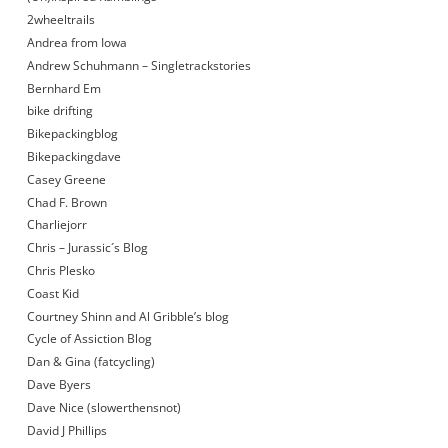
2wheeltrails
Andrea from Iowa
Andrew Schuhmann – Singletrackstories
Bernhard Em
bike drifting
Bikepackingblog
Bikepackingdave
Casey Greene
Chad F. Brown
Charliejorr
Chris – Jurassic´s Blog
Chris Plesko
Coast Kid
Courtney Shinn and Al Gribble’s blog
Cycle of Assiction Blog
Dan & Gina (fatcycling)
Dave Byers
Dave Nice (slowerthensnot)
David J Phillips