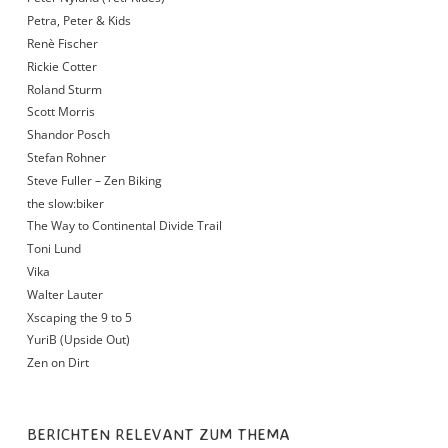
Petra, Peter & Kids
Renè Fischer
Rickie Cotter
Roland Sturm
Scott Morris
Shandor Posch
Stefan Rohner
Steve Fuller – Zen Biking
the slow:biker
The Way to Continental Divide Trail
Toni Lund
Vika
Walter Lauter
Xscaping the 9 to 5
YuriB (Upside Out)
Zen on Dirt
BERICHTEN RELEVANT ZUM THEMA