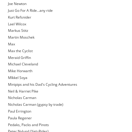
Joe Newton
Just Go For A Ride…any ride
Kurt Refsnider
Lael Wilcox
Markus Stitz
Martin Moschek
Max
Max the Cyclist
Meraid Griffin
Michael Cleveland
Mike Horwarth
MIkkel Soya
Minipips and his Dad's Cycling Adventures
Neil & Harriet Pike
Nicholas Carman
Nicholas Carman (gypsy by trade)
Paul Errington
Paula Regener
Pedaks, Packs and Pinots
Peter Nylund (Yeti-Rides)