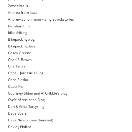
2wheeltrails
Andrea from Iowa
Andrew Schuhmann – Singletrackstories
Bernhard Em
bike drifting
Bikepackingblog
Bikepackingdave
Casey Greene
Chad F. Brown
Charliejorr
Chris – Jurassic´s Blog
Chris Plesko
Coast Kid
Courtney Shinn and Al Gribble’s blog
Cycle of Assiction Blog
Dan & Gina (fatcycling)
Dave Byers
Dave Nice (slowerthensnot)
David J Phillips