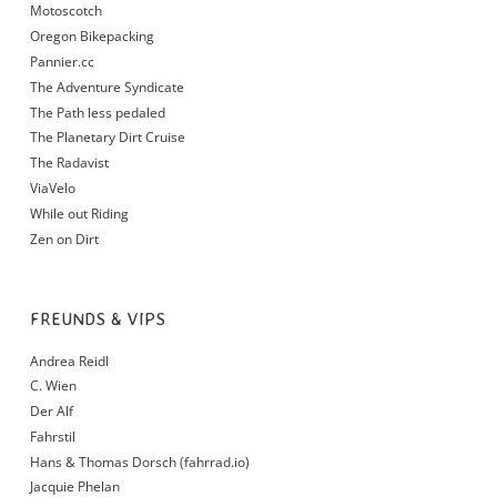
Motoscotch
Oregon Bikepacking
Pannier.cc
The Adventure Syndicate
The Path less pedaled
The Planetary Dirt Cruise
The Radavist
ViaVelo
While out Riding
Zen on Dirt
FREUNDS & VIPS
Andrea Reidl
C. Wien
Der Alf
Fahrstil
Hans & Thomas Dorsch (fahrrad.io)
Jacquie Phelan