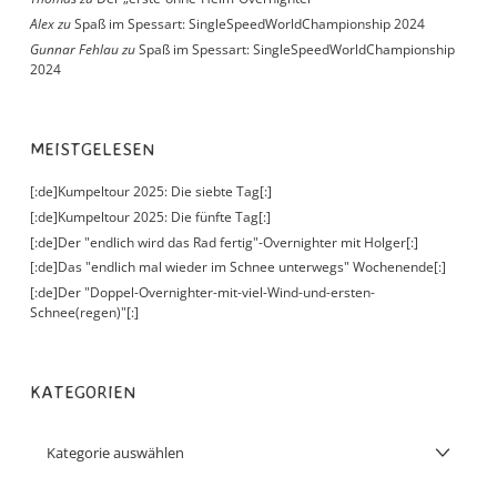
Alex
zu
Spaß im Spessart: SingleSpeedWorldChampionship 2024
Gunnar Fehlau
zu
Spaß im Spessart: SingleSpeedWorldChampionship
2024
MEISTGELESEN
[:de]Kumpeltour 2025: Die siebte Tag[:]
[:de]Kumpeltour 2025: Die fünfte Tag[:]
[:de]Der "endlich wird das Rad fertig"-Overnighter mit Holger[:]
[:de]Das "endlich mal wieder im Schnee unterwegs" Wochenende[:]
[:de]Der "Doppel-Overnighter-mit-viel-Wind-und-ersten-
Schnee(regen)"[:]
KATEGORIEN