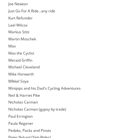
Joe Newton
Just Go For A Ride…any ride
Kurt Refsnider
Lael Wilcox
Markus Stitz
Martin Moschek
Max
Max the Cyclist
Meraid Griffin
Michael Cleveland
Mike Horwarth
MIkkel Soya
Minipips and his Dad's Cycling Adventures
Neil & Harriet Pike
Nicholas Carman
Nicholas Carman (gypsy by trade)
Paul Errington
Paula Regener
Pedaks, Packs and Pinots
Peter Nylund (Yeti-Rides)