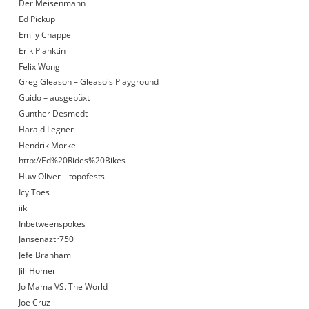
Der Meisenmann
Ed Pickup
Emily Chappell
Erik Planktin
Felix Wong
Greg Gleason – Gleaso's Playground
Guido – ausgebüxt
Gunther Desmedt
Harald Legner
Hendrik Morkel
http://Ed%20Rides%20Bikes
Huw Oliver – topofests
Icy Toes
iik
Inbetweenspokes
Jansenaztr750
Jefe Branham
Jill Homer
Jo Mama VS. The World
Joe Cruz