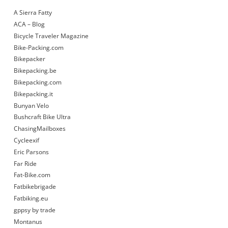
A Sierra Fatty
ACA – Blog
Bicycle Traveler Magazine
Bike-Packing.com
Bikepacker
Bikepacking.be
Bikepacking.com
Bikepacking.it
Bunyan Velo
Bushcraft Bike Ultra
ChasingMailboxes
Cycleexif
Eric Parsons
Far Ride
Fat-Bike.com
Fatbikebrigade
Fatbiking.eu
gppsy by trade
Montanus