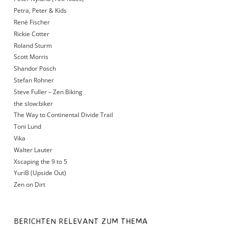
Petra, Peter & Kids
Renè Fischer
Rickie Cotter
Roland Sturm
Scott Morris
Shandor Posch
Stefan Rohner
Steve Fuller – Zen Biking
the slow:biker
The Way to Continental Divide Trail
Toni Lund
Vika
Walter Lauter
Xscaping the 9 to 5
YuriB (Upside Out)
Zen on Dirt
BERICHTEN RELEVANT ZUM THEMA