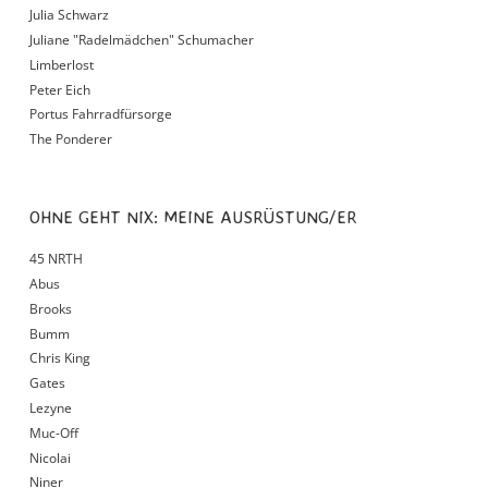
Julia Schwarz
Juliane "Radelmädchen" Schumacher
Limberlost
Peter Eich
Portus Fahrradfürsorge
The Ponderer
OHNE GEHT NIX: MEINE AUSRÜSTUNG/ER
45 NRTH
Abus
Brooks
Bumm
Chris King
Gates
Lezyne
Muc-Off
Nicolai
Niner